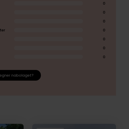
0
0
0
ter
0
0
0
0
egner nabolaget?