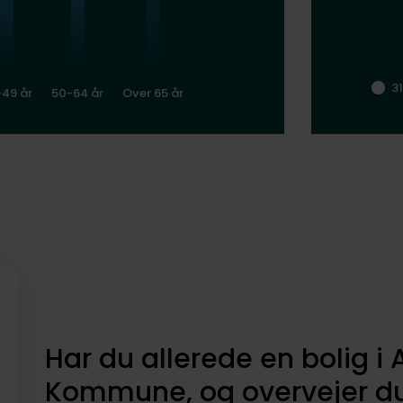
3
-49 år
50-64 år
Over 65 år
Har du allerede en bolig i
Kommune, og overvejer du