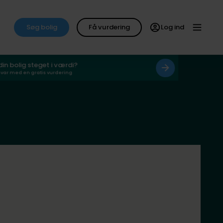
Søg bolig
Få vurdering
Log ind
 din bolig steget i værdi?
svar med en gratis vurdering