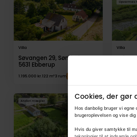
Opvarmes 
til
salg
Villa
Villa
Søvangen 29, Sønderby,
Ryberg
5631
Ebberup
5631
Eb
1.195.000 kr.
122 m²
3 rum
1.345.000 
Cookies, der gør d
Anden mægler
Anden mæ
Hos danbolig bruger vi egne c
brugeroplevelsen og vise dig 
Hvis du giver samtykke til ma
teknologier til at indsamle 