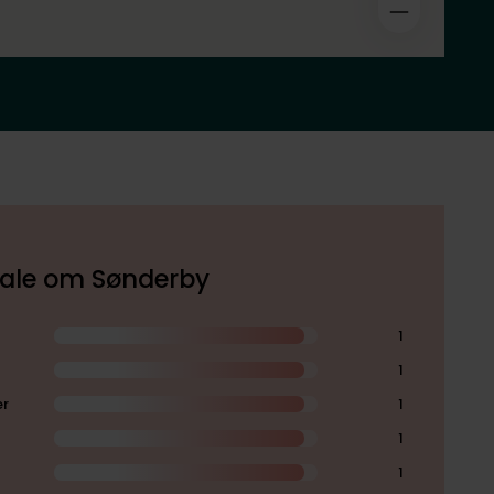
okale om Sønderby
1
1
er
1
1
1