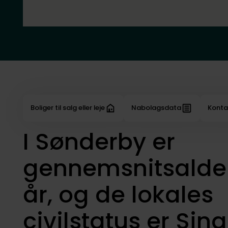
Boliger til salg eller leje
Nabolagsdata
Konta
I Sønderby er
gennemsnitsalde
år, og de lokales
civilstatus er Sing