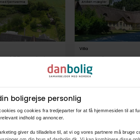
med fjernvarme
Anden mægler
Villa
svej 55, Sønderby,
Ruerne 2,
berup
5620
Glamsbjerg
kr.
219 m²
6 rum
1.295.000 kr.
188 m²
5 rum
in boligrejse personlig​
gler
Anden mægler
ookies og cookies fra tredjeparter for at få hjemmesiden til at f
relevant indhold og annoncer.​
rketing giver du tilladelse til, at vi og vores partnere må bruge 
oplysninger om din brug af danbolig.dk. Vi kan kombinere disse o