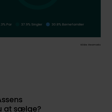
1.3% Par
37.9% Singler
30.8% Børnefamilier
Kilde: Geomatic
 Assens
 at sælge?