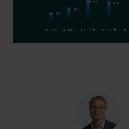
9%
8%
5%
3%
0-3 år
4-9 år
10-18 år
19-29 år
30