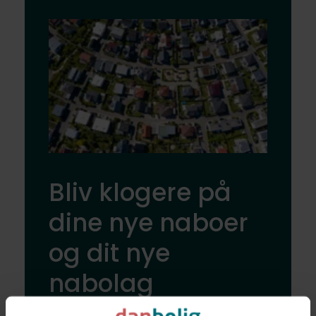
Bliv klogere på
dine nye naboer
og dit nye
nabolag