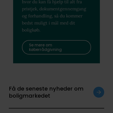
hvor du kan få hjælp til alt fra
pristjek, dokumentgennemgang
og forhandling, så du kommer
bedst muligt i mål med dit
boligkøb.
Se mere om
køberrådgivning
Få de seneste nyheder om
boligmarkedet