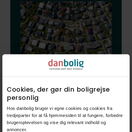
Bliv klogere på
dine nye naboer
Cookies, der gør din boligrejse
og dit nye
personlig​
nabolag
Hos danbolig bruger vi egne cookies og cookies fra
tredjeparter for at få hjemmesiden til at fungere, forbedre
brugeroplevelsen og vise dig relevant indhold og
Udforsk vores finmaskede data, og
annoncer.​