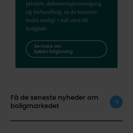
pristjek, dokumentgennemgang
og forhandling, så du kommer
bedst muligt i mål med dit
boligkøb.
Se mere om
køberrådgivning
Få de seneste nyheder om
boligmarkedet