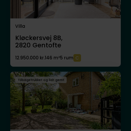
Villa
Kløckersvej 8B,
2820
Gentofte
12.950.000 kr.
146 m²
5 rum
Tilbagetrukket og lidt gemt