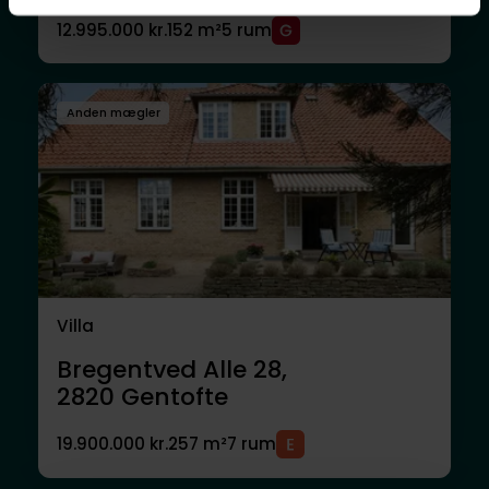
12.995.000 kr.
152 m²
5 rum
Anden mægler
Villa
Bregentved Alle 28,
2820
Gentofte
19.900.000 kr.
257 m²
7 rum