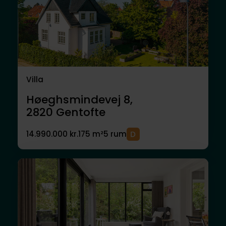
Villa
Høeghsmindevej 8,
2820
Gentofte
14.990.000 kr.
175 m²
5 rum