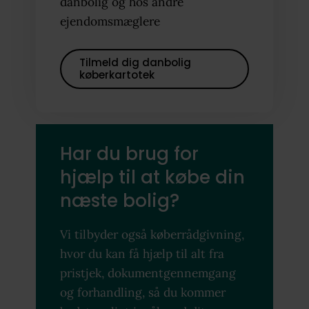
danbolig og hos andre
ejendomsmæglere
Tilmeld dig danbolig
køberkartotek
Har du brug for
hjælp til at købe din
næste bolig?
Vi tilbyder også køberrådgivning,
hvor du kan få hjælp til alt fra
pristjek, dokumentgennemgang
og forhandling, så du kommer