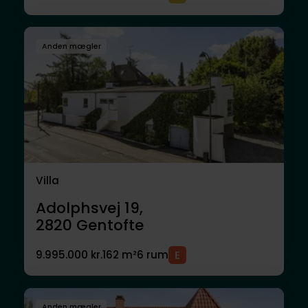
Anden mægler
Villa
Adolphsvej 19,
2820
Gentofte
9.995.000 kr.
162 m²
6 rum
Anden mægler