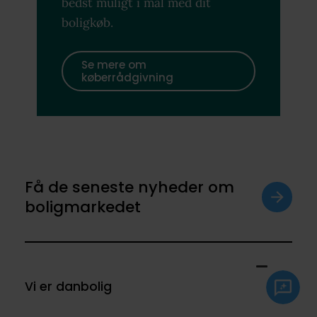
bedst muligt i mål med dit
boligkøb.
Se mere om
køberrådgivning
Få de seneste nyheder om
boligmarkedet
Vi er danbolig