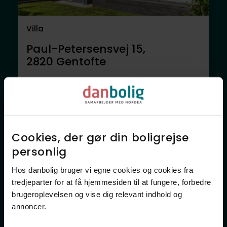
Villa
Paul-Petersensvej 15,
2820
Gentofte
28.000.000 kr.
379 m²
9 rum
Anden mægler
Cookies, der gør din boligrejse
personlig​
Hos danbolig bruger vi egne cookies og cookies fra
tredjeparter for at få hjemmesiden til at fungere, forbedre
brugeroplevelsen og vise dig relevant indhold og
annoncer.​
Villa