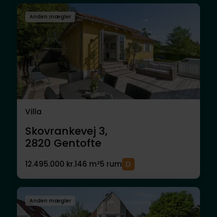
Anden mægler
Villa
Skovrankevej 3,
2820
Gentofte
12.495.000 kr.
146 m²
5 rum
Anden mægler