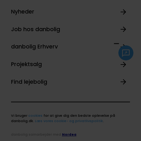
Nyheder
Job hos danbolig
danbolig Erhverv
Projektsalg
Find lejebolig
Vi bruger
cookies
for at give dig den bedste oplevelse på
danbolig.dk.
Læs vores cookie- og privatlivspolitik
.
danbolig samarbejder med
Nordea