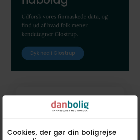
Udforsk vores finmaskede data, og
find ud af hvad folk mener
kendetegner Glostrup.
Dyk ned i Glostrup
Fandt du ikke
drømmeboligen?
Bliv en del af vores
køberkartotek
Cookies, der gør din boligrejse