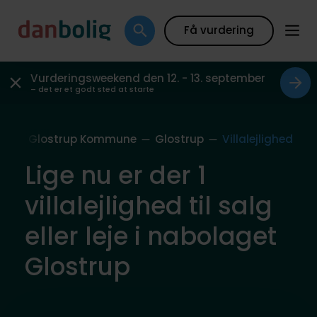
Få vurdering
Vurderingsweekend den 12. - 13. september
– det er et godt sted at starte
ag
Glostrup Kommune
Glostrup
Villalejlighed
Lige nu er der 1
villalejlighed til salg
eller leje i nabolaget
Glostrup