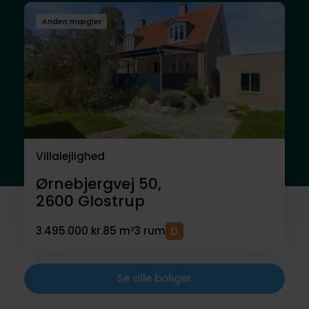
Anden mægler
Villalejlighed
Ørnebjergvej 50,
2600
Glostrup
3.495.000 kr.
85 m²
3 rum
Se alle boliger