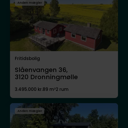
Anden mægler
Fritidsbolig
Slåenvangen 36,
3120
Dronningmølle
3.495.000 kr.
89 m²
2 rum
Anden mægler