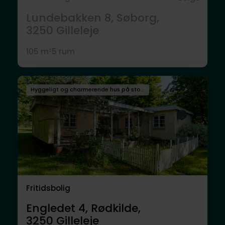
Lundebakken 8, Søborg,
3250
Gilleleje
105 m²
5 rum
Hyggeligt og charmerende hus på stor grund i attraktive omgivelser
Fritidsbolig
Engledet 4, Rødkilde,
3250
Gilleleje