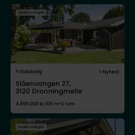
Anden mægler
Fritidsbolig
Nyhed!
Slåenvangen 27,
3120
Dronningmølle
4.895.000 kr.
105 m²
4 rum
Anden mægler