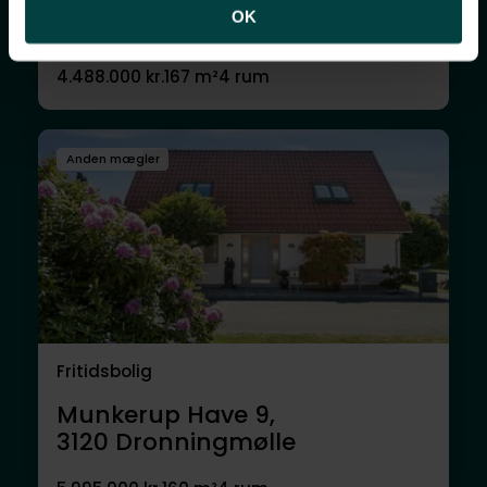
Byåsen 55,
OK
3250
Gilleleje
4.488.000 kr.
167 m²
4 rum
Anden mægler
Fritidsbolig
Munkerup Have 9,
3120
Dronningmølle