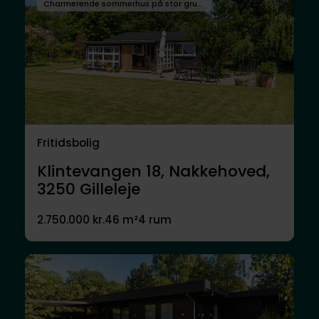
Charmerende sommerhus på stor grund i attraktive Gilleleje
Fritidsbolig
Klintevangen 18, Nakkehoved,
3250
Gilleleje
2.750.000 kr.
46 m²
4 rum