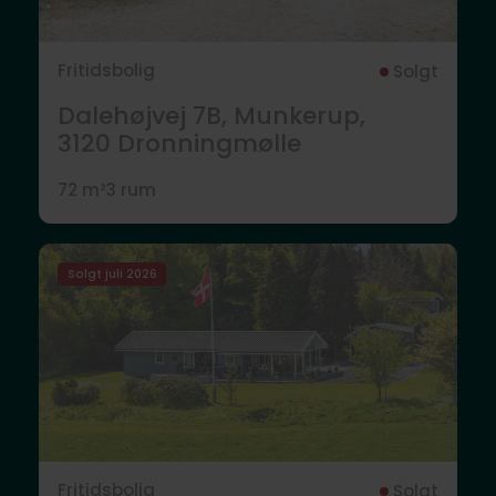
Fritidsbolig
Solgt
Dalehøjvej 7B, Munkerup,
3120
Dronningmølle
72 m²
3 rum
Solgt juli 2026
Fritidsbolig
Solgt