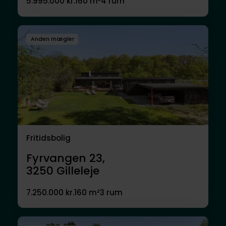
5.995.000 kr.
160 m²
4 rum
Anden mægler
Fritidsbolig
Fyrvangen 23,
3250
Gilleleje
7.250.000 kr.
160 m²
3 rum