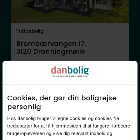
Fritidsbolig
Brombærvangen 17,
3120
Dronningmølle
3.795.000 kr.
90 m²
4 rum
Anden mægler
Cookies, der gør din boligrejse
personlig​
Hos danbolig bruger vi egne cookies og cookies fra
tredjeparter for at få hjemmesiden til at fungere, forbedre
brugeroplevelsen og vise dig relevant indhold og