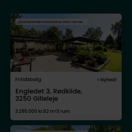
Charmerende sommerhus med fantastisk overdækket terrasse med åben pejs og udsigt til fredet engområde
Fritidsbolig
Nyhed!
Engledet 3, Rødkilde,
3250
Gilleleje
3.295.000 kr.
62 m²
3 rum