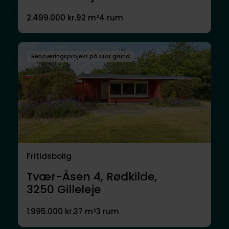
2.499.000 kr.
92 m²
4 rum
Renoveringsprojekt på stor grund
Fritidsbolig
Tvær-Åsen 4, Rødkilde,
3250
Gilleleje
1.995.000 kr.
37 m²
3 rum