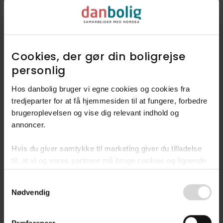
Udforsk vores finmaskede data, og
find ud af hvad folk mener
kendetegner Aalholm.
Cookies, der gør din boligrejse
personlig​
Dyk ned i Aalholm
Hos danbolig bruger vi egne cookies og cookies fra
tredjeparter for at få hjemmesiden til at fungere, forbedre
brugeroplevelsen og vise dig relevant indhold og
annoncer.​
Hvis du giver samtykke til marketing giver du tilladelse
Fandt du ikke
til, at vi og vores partnere må bruge cookies og lignende
drømmeboligen?
teknologier til at indsamle oplysninger om din brug af
Consent
danbolig.dk. Vi kan kombinere disse oplysninger med
Bliv en del af vores
Nødvendig
Selection
andre data og anvende dem til målrettet markedsføring til
køberkartotek
dig.​
Præferencer