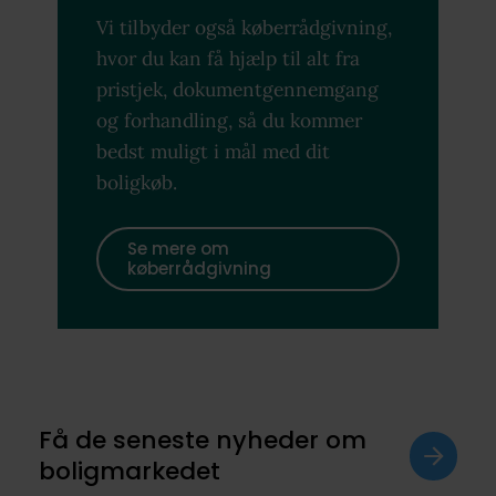
Vi tilbyder også køberrådgivning,
hvor du kan få hjælp til alt fra
pristjek, dokumentgennemgang
og forhandling, så du kommer
bedst muligt i mål med dit
boligkøb.
Se mere om
køberrådgivning
Få de seneste nyheder om
boligmarkedet