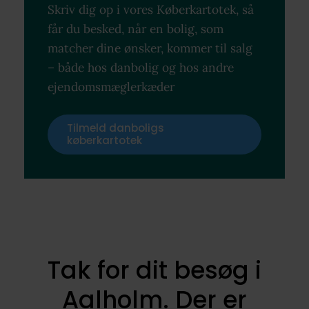
Skriv dig op i vores Køberkartotek, så
får du besked, når en bolig, som
matcher dine ønsker, kommer til salg
– både hos danbolig og hos andre
ejendomsmæglerkæder
Tilmeld danboligs
køberkartotek
Tak for dit besøg i
Aalholm. Der er