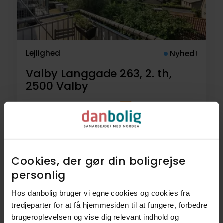
Lejlighed
Nyhed!
Valby Langgade 263, 2. th,
2500
Valby
3.495.000 kr.
59 m²
2 rum
Cookies, der gør din boligrejse
18
Lejligheder
personlig​
6
Villaer
Hos danbolig bruger vi egne cookies og cookies fra
tredjeparter for at få hjemmesiden til at fungere, forbedre
2
Villalejligheder
brugeroplevelsen og vise dig relevant indhold og