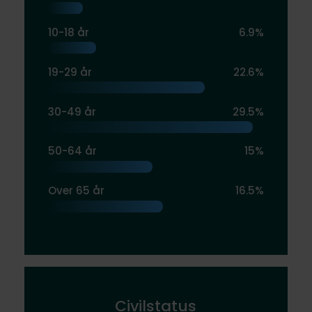
10-18 år
6.9%
19-29 år
22.6%
30-49 år
29.5%
50-64 år
15%
Over 65 år
16.5%
Civilstatus