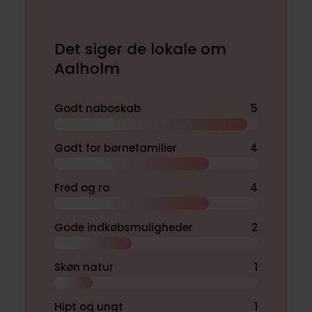
Det siger de lokale om
Aalholm
Godt naboskab
5
Godt for børnefamilier
4
Fred og ro
4
Gode indkøbsmuligheder
2
Skøn natur
1
Hipt og ungt
1