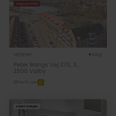
Solgt juni 2026
Lejlighed
Solgt
Peter Bangs Vej 270, 3.,
2500
Valby
101 m²
4 rum
Anden mægler