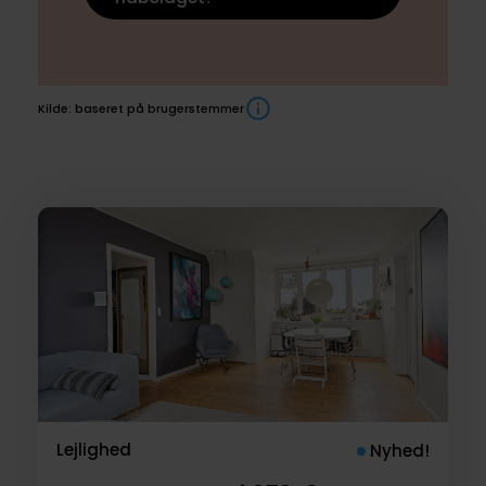
Kilde: baseret på brugerstemmer
Boliger
til
salg
Lejlighed
Nyhed!