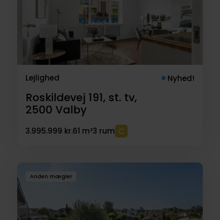
Lejlighed
Nyhed!
Roskildevej 191, st. tv,
2500
Valby
3.995.999 kr.
61 m²
3 rum
Anden mægler