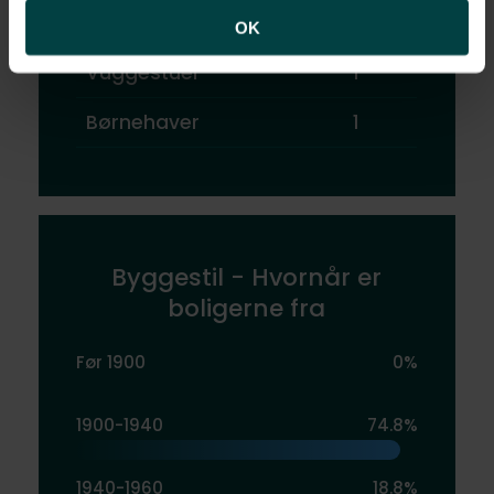
Sportsklubber
2
OK
Vuggestuer
1
Børnehaver
1
Byggestil - Hvornår er
boligerne fra
Før 1900
0%
1900-1940
74.8%
1940-1960
18.8%