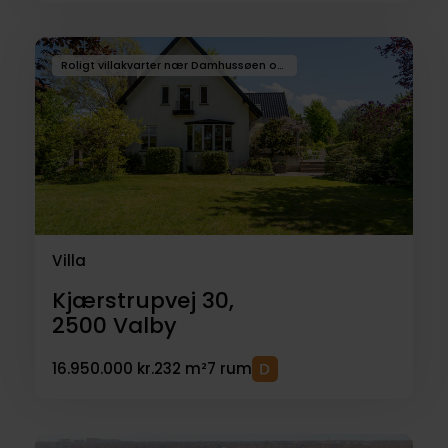
Roligt villakvarter nær Damhussøen og Zoo
Villa
Kjærstrupvej 30,
2500
Valby
16.950.000 kr.
232 m²
7 rum