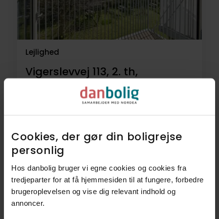
Lejlighed
Vigerslevvej 113, 2. th,
2500
Valby
3.245.000 kr.
51 m²
2 rum
Cookies, der gør din boligrejse
personlig​
6
Lejligheder
Hos danbolig bruger vi egne cookies og cookies fra
tredjeparter for at få hjemmesiden til at fungere, forbedre
3
Villaer
brugeroplevelsen og vise dig relevant indhold og
annoncer.​
3
Villalejligheder