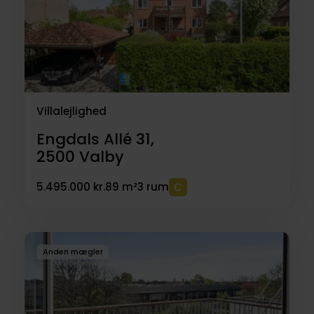
Villalejlighed
Engdals Allé 31,
2500
Valby
5.495.000 kr.
89 m²
3 rum
Anden mægler