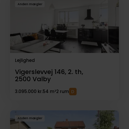
Anden mægler
Lejlighed
Vigerslevvej 146, 2. th,
2500
Valby
3.095.000 kr.
54 m²
2 rum
Anden mægler