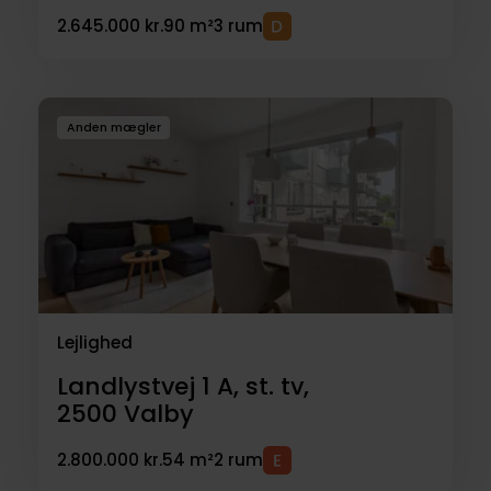
2.645.000 kr.
90 m²
3 rum
Anden mægler
Lejlighed
Landlystvej 1 A, st. tv,
2500
Valby
2.800.000 kr.
54 m²
2 rum