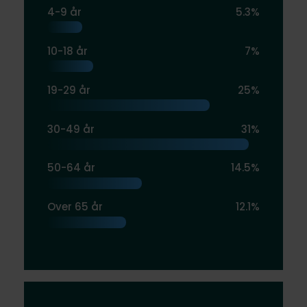
4-9 år
5.3%
10-18 år
7%
19-29 år
25%
30-49 år
31%
50-64 år
14.5%
Over 65 år
12.1%