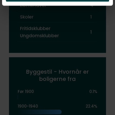
Børnehaver
4
Skoler
1
Fritidsklubber
1
Ungdomsklubber
Byggestil - Hvornår er
boligerne fra
Før 1900
0.1%
1900-1940
22.4%