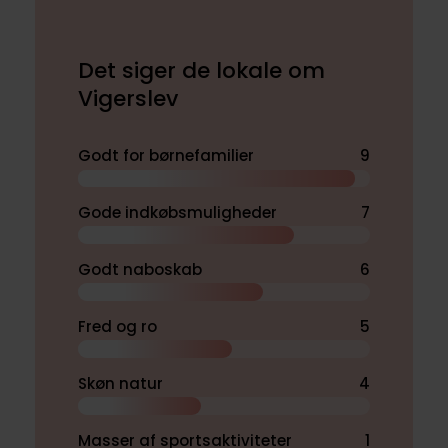
Det siger de lokale om
Vigerslev
Godt for børnefamilier
9
Gode indkøbsmuligheder
7
Godt naboskab
6
Fred og ro
5
Skøn natur
4
Masser af sportsaktiviteter
1