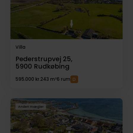
Villa
Pederstrupvej 25,
5900
Rudkøbing
595.000 kr.
243 m²
6 rum
Anden mægler