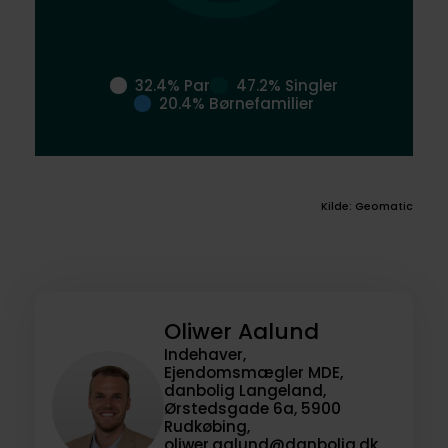
32.4% Par
47.2% Singler
20.4% Børnefamilier
Kilde: Geomatic
Oliwer Aalund
Indehaver,
Ejendomsmægler MDE,
danbolig Langeland,
Ørstedsgade 6a, 5900
Rudkøbing,
oliwer.aalund@danbolig.dk