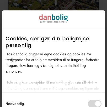
Villa
Rævegade 10,
Cookies, der gør din boligrejse
5900
Rudkøbing
personlig​
1.095.000 kr.
125 m²
4 rum
Hos danbolig bruger vi egne cookies og cookies fra
tredjeparter for at få hjemmesiden til at fungere, forbedre
brugeroplevelsen og vise dig relevant indhold og
annoncer.​
10
Villaer
Hvis du giver samtykke til marketing giver du tilladelse
til, at vi og vores partnere må bruge cookies og lignende
5
Fritidsboliger
teknologier til at indsamle oplysninger om din brug af
Consent
danbolig.dk. Vi kan kombinere disse oplysninger med
Nødvendig
1
Helårsgrund
Selection
andre data og anvende dem til målrettet markedsføring til