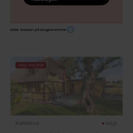
Kilde: baseret på brugerstemmer
Boliger
Solgt maj 2026
til
salg
Rækkehus
Solgt