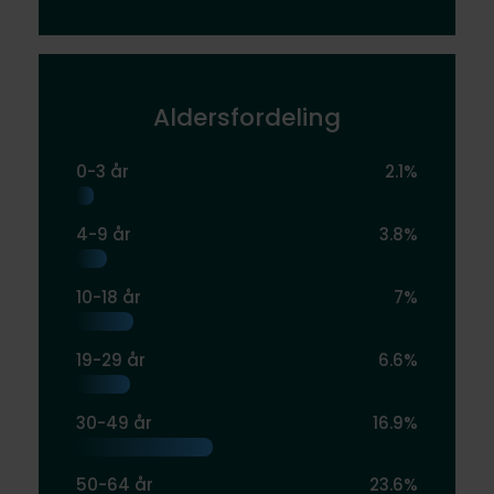
Aldersfordeling
0-3 år
2.1%
4-9 år
3.8%
10-18 år
7%
19-29 år
6.6%
30-49 år
16.9%
50-64 år
23.6%