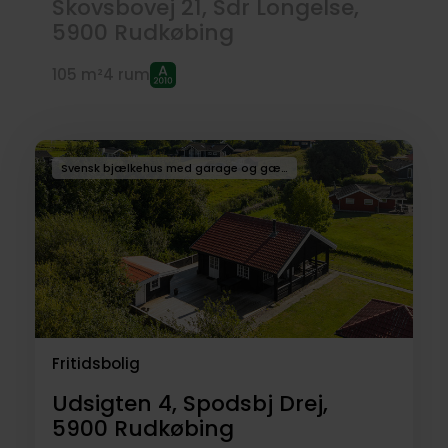
Skovsbovej 21, Sdr Longelse,
5900
Rudkøbing
105 m²
4 rum
Svensk bjælkehus med garage og gæsteannex
Fritidsbolig
Udsigten 4, Spodsbj Drej,
5900
Rudkøbing