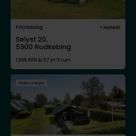
Fritidsbolig
Nyhed!
Sølyst 20,
5900
Rudkøbing
1.395.000 kr.
57 m²
3 rum
Anden mægler