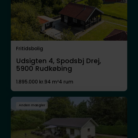
Fritidsbolig
Udsigten 4, Spodsbj Drej,
5900
Rudkøbing
1.895.000 kr.
94 m²
4 rum
Anden mægler