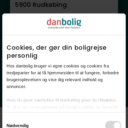
5900
Rudkøbing
1.595.000 kr.
59 m²
3 rum
Anden mægler
Cookies, der gør din boligrejse
personlig​
Hos danbolig bruger vi egne cookies og cookies fra
tredjeparter for at få hjemmesiden til at fungere, forbedre
brugeroplevelsen og vise dig relevant indhold og
annoncer.​
Fritidsbolig
Hvis du giver samtykke til marketing giver du tilladelse
Pilevænget 3,
til, at vi og vores partnere må bruge cookies og lignende
5900
Rudkøbing
teknologier til at indsamle oplysninger om din brug af
Consent
danbolig.dk. Vi kan kombinere disse oplysninger med
2.195.000 kr.
107 m²
4 rum
Nødvendig
Selection
andre data og anvende dem til målrettet markedsføring til