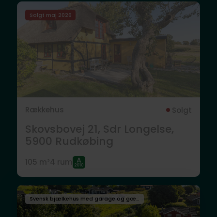
Solgt maj 2026
Rækkehus
Solgt
Skovsbovej 21, Sdr Longelse,
5900
Rudkøbing
105 m²
4 rum
Svensk bjælkehus med garage og gæsteannex