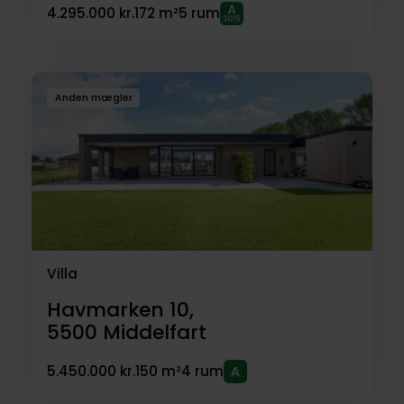
4.295.000 kr.
172 m²
5 rum
Anden mægler
Villa
Havmarken 10,
5500
Middelfart
5.450.000 kr.
150 m²
4 rum