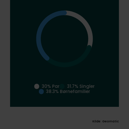
30% Par
31.7% Singler
38.3% Børnefamilier
Kilde: Geomatic