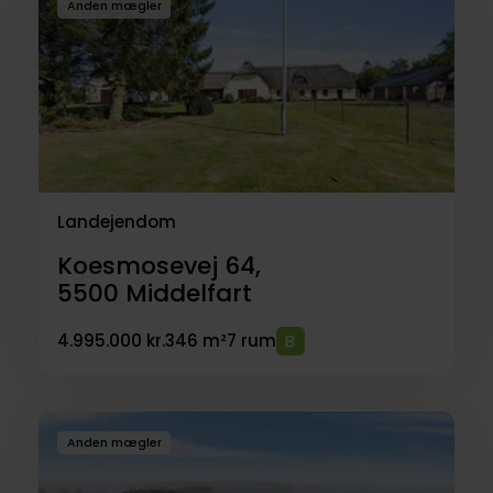
Anden mægler
Landejendom
Koesmosevej 64,
5500
Middelfart
4.995.000 kr.
346 m²
7 rum
Anden mægler