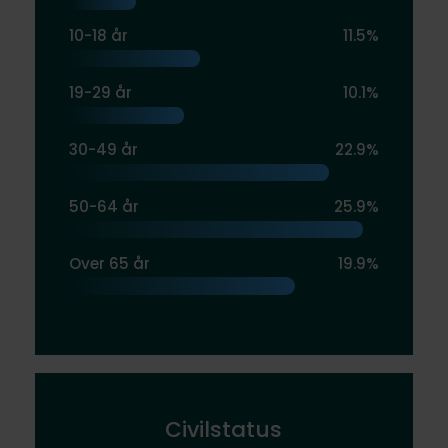
10-18 år
11.5%
19-29 år
10.1%
30-49 år
22.9%
50-64 år
25.9%
Over 65 år
19.9%
Civilstatus