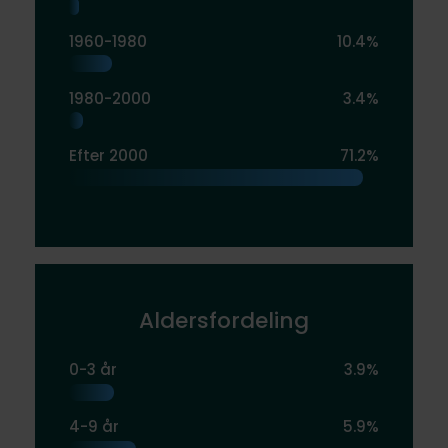
1960-1980
10.4%
1980-2000
3.4%
Efter 2000
71.2%
Aldersfordeling
0-3 år
3.9%
4-9 år
5.9%