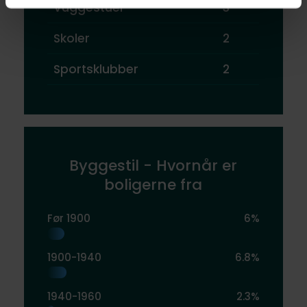
Vuggestuer
3
Skoler
2
Sportsklubber
2
Byggestil - Hvornår er
boligerne fra
Før 1900
6%
1900-1940
6.8%
1940-1960
2.3%