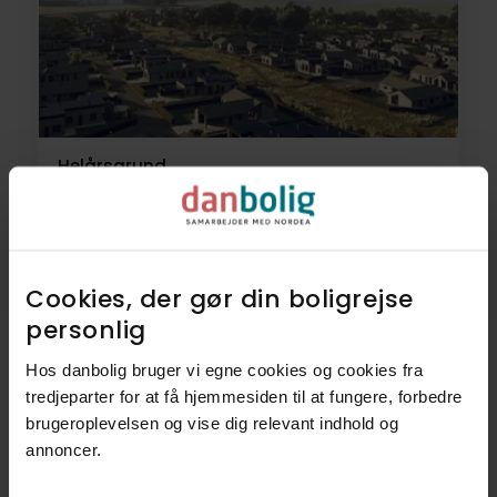
Helårsgrund
Skovmarken 20,
5500
Middelfart
1.250.000 kr.
851 m²
Cookies, der gør din boligrejse
personlig​
Hos danbolig bruger vi egne cookies og cookies fra
tredjeparter for at få hjemmesiden til at fungere, forbedre
12
Villaer
brugeroplevelsen og vise dig relevant indhold og
annoncer.​
2
Helårsgrunde