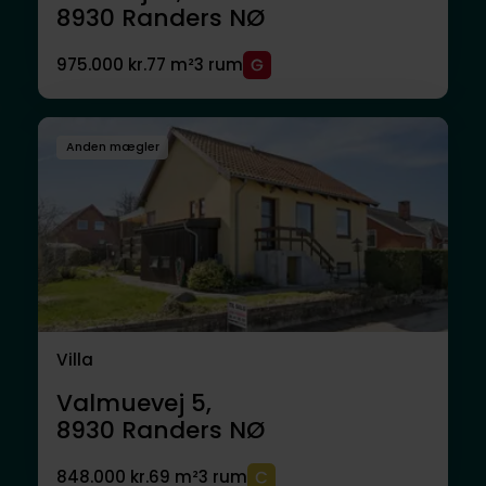
8930
Randers NØ
975.000 kr.
77 m²
3 rum
Anden mægler
Villa
Valmuevej 5,
8930
Randers NØ
848.000 kr.
69 m²
3 rum