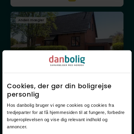
Anden mægler
Villa
Cookies, der gør din boligrejse
Hyacintvej 15,
personlig​
8930
Randers NØ
Hos danbolig bruger vi egne cookies og cookies fra
1.195.000 kr.
124 m²
3 rum
tredjeparter for at få hjemmesiden til at fungere, forbedre
brugeroplevelsen og vise dig relevant indhold og
annoncer.​
Anden mægler