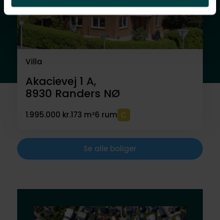
Villa
Akacievej 1 A,
8930
Randers NØ
1.995.000 kr.
173 m²
6 rum
Se alle boliger