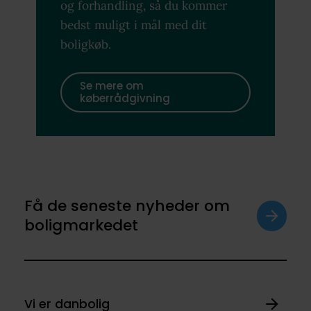
og forhandling, så du kommer
bedst muligt i mål med dit
boligkøb.
Se mere om
køberrådgivning
Få de seneste nyheder om
boligmarkedet
Vi er danbolig