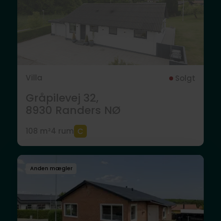
Villa
Solgt
Gråpilevej 32,
8930
Randers NØ
108 m²
4 rum
Anden mægler