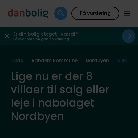
Få vurdering
Er din bolig steget i værdi?
Få svar med en gratis vurdering
s Nabolag
Randers Kommune
Nordbyen
Villa
Lige nu er der 8
villaer til salg eller
leje i nabolaget
Nordbyen