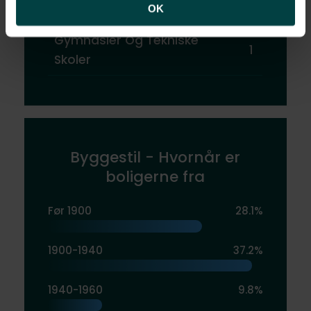
Skoler
1
OK
Gymnasier Og Tekniske
1
Skoler
Byggestil - Hvornår er
boligerne fra
Før 1900
28.1%
1900-1940
37.2%
1940-1960
9.8%