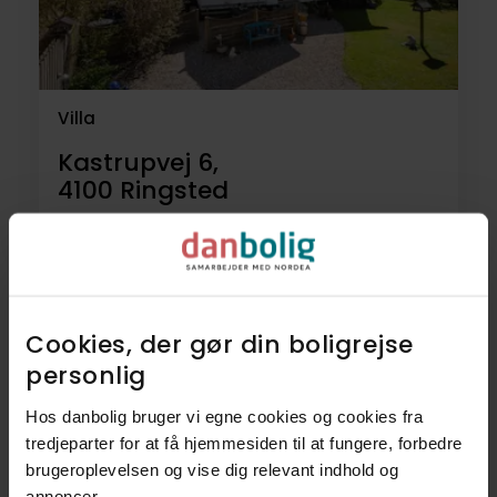
Villa
Kastrupvej 6,
4100
Ringsted
2.495.000 kr.
159 m²
5 rum
Cookies, der gør din boligrejse
6
Fritidsboliger
personlig​
Hos danbolig bruger vi egne cookies og cookies fra
5
Villaer
tredjeparter for at få hjemmesiden til at fungere, forbedre
brugeroplevelsen og vise dig relevant indhold og
3
Landejendomme
annoncer.​