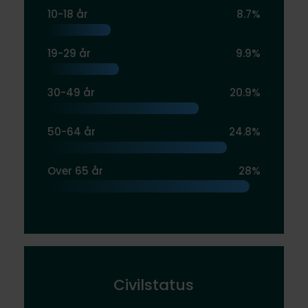
10-18 år
8.7%
19-29 år
9.9%
30-49 år
20.9%
50-64 år
24.8%
Over 65 år
28%
Civilstatus