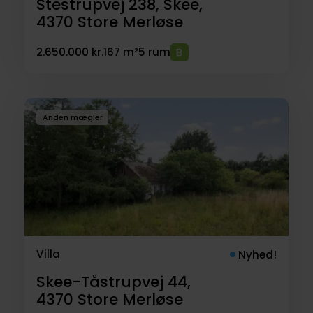
Stestrupvej 238, Skee,
4370
Store Merløse
2.650.000 kr.
167 m²
5 rum
Anden mægler
Villa
Nyhed!
Skee-Tåstrupvej 44,
4370
Store Merløse