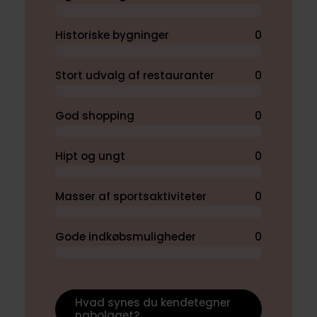
Historiske bygninger
0
Stort udvalg af restauranter
0
God shopping
0
Hipt og ungt
0
Masser af sportsaktiviteter
0
Gode indkøbsmuligheder
0
Hvad synes du kendetegner
nabolaget?