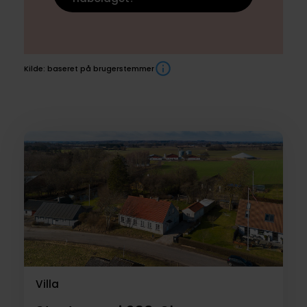
Kilde: baseret på brugerstemmer
Boliger
til
salg
Villa