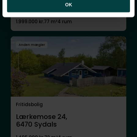
Harresbæk 5,
OK
6470
Sydals
1.999.000 kr.
77 m²
4 rum
Anden mægler
Fritidsbolig
Lærkemose 24,
6470
Sydals