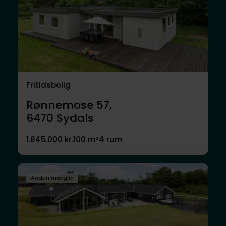
Fritidsbolig
Rønnemose 57,
6470
Sydals
1.845.000 kr.
100 m²
4 rum
Anden mægler