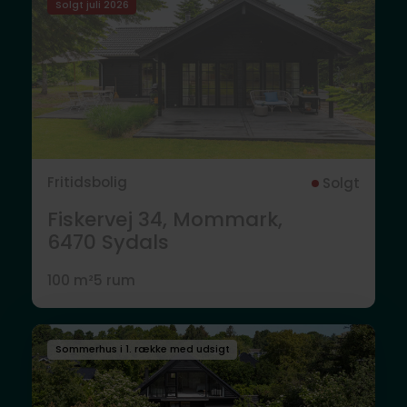
Solgt juli 2026
Fritidsbolig
Solgt
Fiskervej 34, Mommark,
6470
Sydals
100 m²
5 rum
Sommerhus i 1. række med udsigt