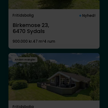
Fritidsbolig
Nyhed!
Birkemose 23,
6470
Sydals
900.000 kr.
47 m²
4 rum
Anden mægler
Fritidsbolig