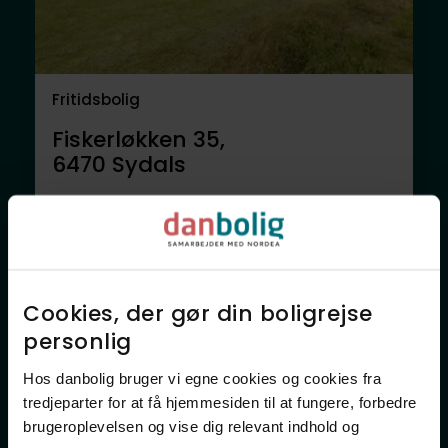
Fritidsbolig
Fiskerløkken 35,
6470
Sydals
8.895.000 kr.
374 m²
14 rum
Anden mægler
Cookies, der gør din boligrejse
personlig​
Hos danbolig bruger vi egne cookies og cookies fra
tredjeparter for at få hjemmesiden til at fungere, forbedre
brugeroplevelsen og vise dig relevant indhold og