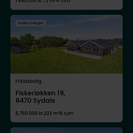
1.495.000 kr.
72 m²
4 rum
Anden mægler
Fritidsbolig
Fiskerløkken 19,
6470
Sydals
5.750.000 kr.
223 m²
8 rum