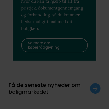
hvor du kan få hjælp til alt fra
pristjek, dokumentgennemgang
og forhandling, så du kommer
bedst muligt i mål med dit
boligkøb.
Se mere om
køberrådgivning
Få de seneste nyheder om
boligmarkedet