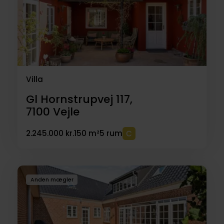
Villa
Gl Hornstrupvej 117,
7100
Vejle
2.245.000 kr.
150 m²
5 rum
Anden mægler