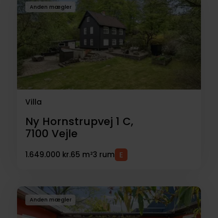
Anden mægler
Villa
Ny Hornstrupvej 1 C,
7100
Vejle
1.649.000 kr.
65 m²
3 rum
Anden mægler