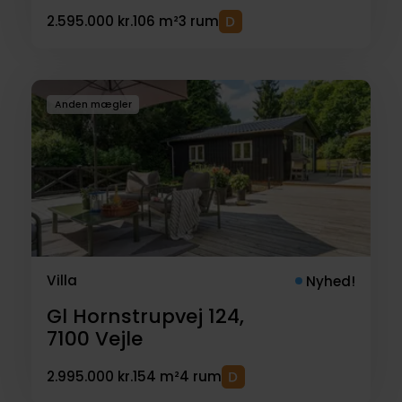
2.595.000 kr.
106 m²
3 rum
Anden mægler
Villa
Nyhed!
Gl Hornstrupvej 124,
7100
Vejle
2.995.000 kr.
154 m²
4 rum