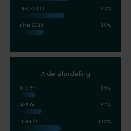
1980-2000
16.3%
Efter 2000
8.6%
Aldersfordeling
0-3 år
3.9%
4-9 år
5.7%
10-18 år
10.8%