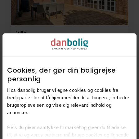
Villa
Møllebyvej 19,
7100
Vejle
4.295.000 kr.
313 m²
6 rum
Cookies, der gør din boligrejse
personlig​
Hos danbolig bruger vi egne cookies og cookies fra
tredjeparter for at få hjemmesiden til at fungere, forbedre
9
Villaer
brugeroplevelsen og vise dig relevant indhold og
annoncer.​
1
Helårsgrund
Hvis du giver samtykke til marketing giver du tilladelse
til, at vi og vores partnere må bruge cookies og lignende
Se alle 10 boliger