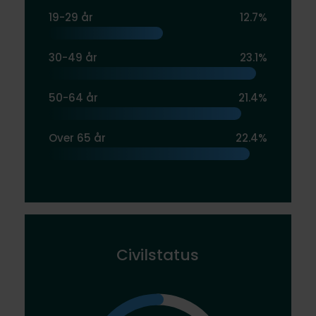
19-29 år
12.7%
30-49 år
23.1%
50-64 år
21.4%
Over 65 år
22.4%
Civilstatus