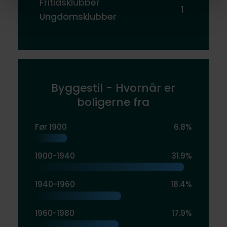
Fritidsklubber
1
Ungdomsklubber
Byggestil - Hvornår er
boligerne fra
Før 1900
6.8%
1900-1940
31.9%
1940-1960
18.4%
1960-1980
17.9%