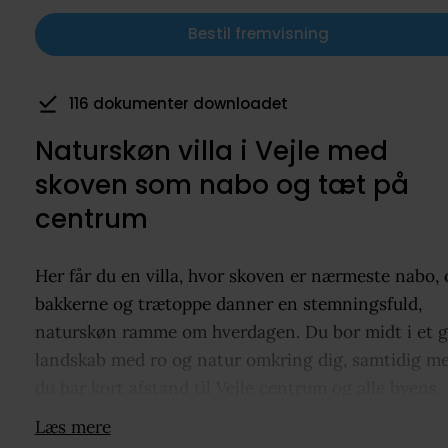
Bestil fremvisning
116 dokumenter downloadet
Naturskøn villa i Vejle med
skoven som nabo og tæt på
centrum
Her får du en villa, hvor skoven er nærmeste nabo, 
bakkerne og trætoppe danner en stemningsfuld,
naturskøn ramme om hverdagen. Du bor midt i et 
landskab med ro og natur omkring dig, samtidig me
du har kort afstand til Vejle centrum og alle byens
tilbud. Kombinationen af grønne omgivelser og næ
Læs mere
til hverdagens gøremål gør huset oplagt, hvis du ø