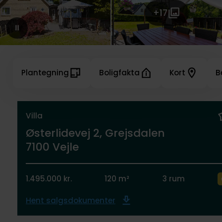
+17
Plantegning
Boligfakta
Kort
B
Villa
Østerlidevej 2, Grejsdalen
7100 Vejle
1.495.000 kr.
120 m²
3 rum
Hent salgsdokumenter