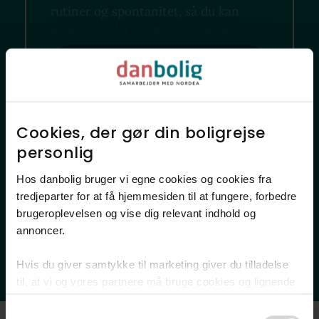
rutiner og spontanitet, så du kan
nyde området på din egen måde.
Hvad er vigtigt i dit nye
nabolag?
Cookies, der gør din boligrejse
Hvor finder jeg?
personlig​
Lokale favoritsteder
Hos danbolig bruger vi egne cookies og cookies fra
tredjeparter for at få hjemmesiden til at fungere, forbedre
Offentlig transport
Indkøb
brugeroplevelsen og vise dig relevant indhold og
Sundhed
Skoler
Daginstitutioner
annoncer.​
Fritidsfaciliteter
Natur
Ladestander
Hvis du giver samtykke til marketing giver du tilladelse
til, at vi og vores partnere må bruge cookies og lignende
teknologier til at indsamle oplysninger om din brug af
Consent
danbolig.dk. Vi kan kombinere disse oplysninger med