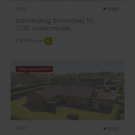
Villa
Solgt
Sandbjerg Strandvej 10,
7130
Juelsminde
178 m²
5 rum
Solgt august 2026
Villa
Solgt