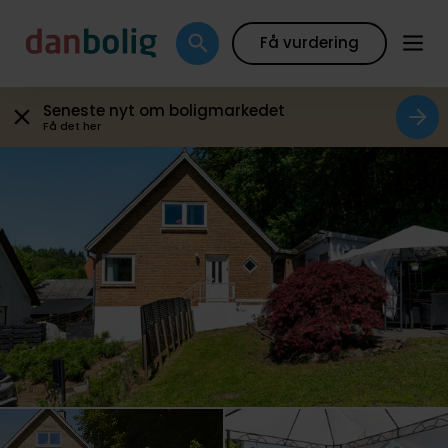
Galleri
Plantegning
Boligfakta
Kort
Beregn
Få vurdering
Seneste nyt om boligmarkedet
Få det her