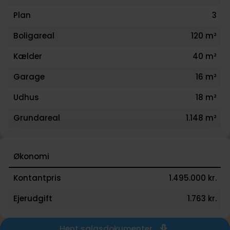
ved at bo tæt på Vejle..
Plan
3
Boligareal
120 m²
Kælder
40 m²
Garage
16 m²
Udhus
18 m²
Grundareal
1.148 m²
Økonomi
Kontantpris
1.495.000 kr.
Ejerudgift
1.763 kr.
Hent salgsdokumenter