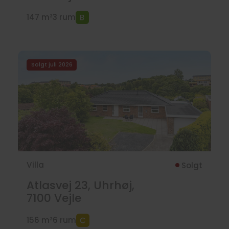
147 m²
3 rum
Solgt juli 2026
Villa
Solgt
Atlasvej 23, Uhrhøj,
7100
Vejle
156 m²
6 rum