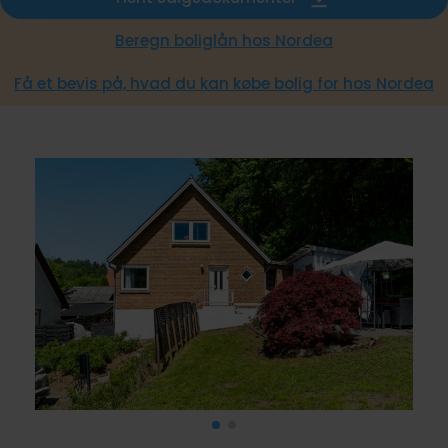
Beregn boliglån hos Nordea
Få et bevis på, hvad du kan købe bolig for hos Nordea