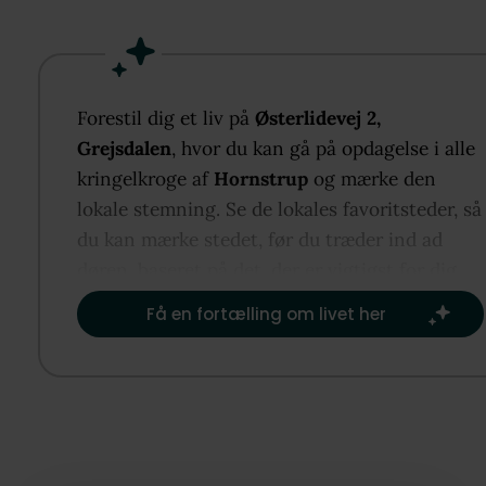
både by og natur tæt på.
Indendørs er køkkenalrummet og stuen i stueplan
boligens naturlige samlingspunkt, hvor det åbne r
Forestil dig et liv på
Østerlidevej 2,
og de store vinduespartier vender mod det grønne
Grejsdalen
, hvor du kan gå på opdagelse i alle
landskab. Skov og bakker bliver en integreret del af
kringelkroge af
Hornstrup
og mærke den
udsigten, og lyset og årstidernes skiften trækkes
lokale stemning. Se de lokales favoritsteder, så
indenfor. Fra køkkenalrummet er der direkte udgang
du kan mærke stedet, før du træder ind ad
en østvendt terrasse, som binder inde- og udeliv
døren, baseret på det, der er vigtigst for dig.​
sammen.
Få en fortælling om livet her
Stueetagen rummer desuden badeværelse, entré sa
et disponibelt rum i forbindelse med køkkenet, som
giver fleksible muligheder til opbevaring, kontor ell
praktiske hverdagsfunktioner. På førstesalen ligger 
værelser, der fungerer som en mere privat afdeling