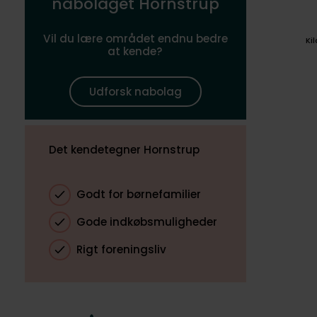
nabolaget Hornstrup
Vil du lære området endnu bedre
Ki
at kende?
Udforsk nabolag
Det kendetegner Hornstrup
Godt for børnefamilier
Gode indkøbsmuligheder
Rigt foreningsliv