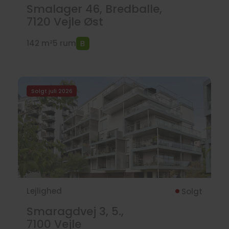
Smalager 46, Bredballe,
7120
Vejle Øst
142 m²
5 rum
Solgt juli 2026
Lejlighed
Solgt
Smaragdvej 3, 5.,
7100
Vejle