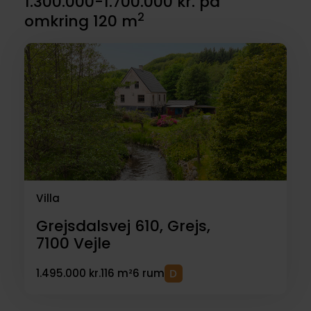
1.300.000-1.700.000 kr. på
2
omkring 120 m
Villa
Grejsdalsvej 610, Grejs,
7100
Vejle
1.495.000 kr.
116 m²
6 rum