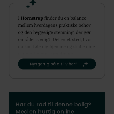
I
Hornstrup
finder du en balance
mellem hverdagens praktiske behov
og den hyggelige stemning, der gør
området særligt. Det er et sted, hvor
du kan føle dig hjemme og skabe dine
egne rutiner og traditioner.​
Nysgerrig på dit liv her?​
Har du råd til denne bolig?
Med en hurtig online