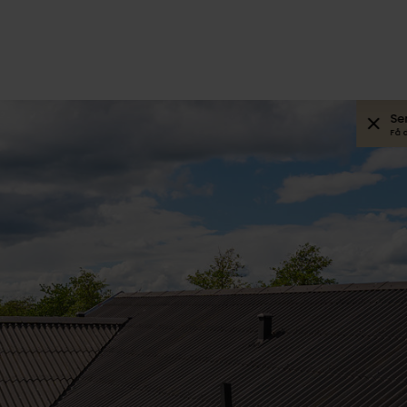
Se
Få 