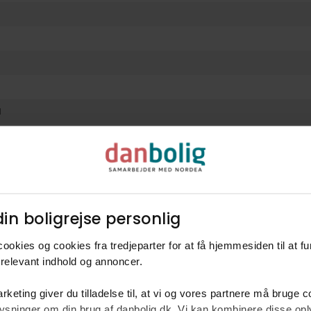
l
 boliglån hos Nordea
Få et bevis på, hvad du kan købe bolig for hos
in boligrejse personlig​
ookies og cookies fra tredjeparter for at få hjemmesiden til at f
relevant indhold og annoncer.​
rketing giver du tilladelse til, at vi og vores partnere må bruge 
oplysninger om din brug af danbolig.dk. Vi kan kombinere disse o