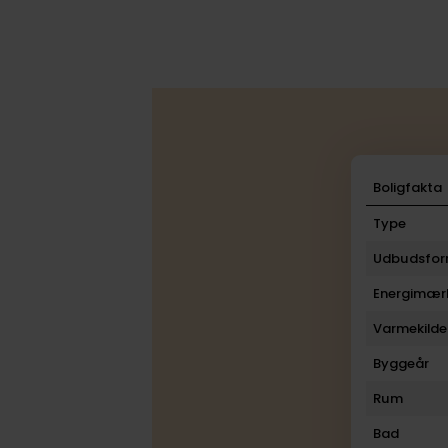
Boligfakta
Type
Udbudsfo
Energimær
Varmekilde
Byggeår
Rum
Bad