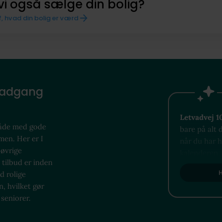
vi også sælge din bolig?
f, hvad din bolig er værd
 adgang
Letvadvej 1
mråde med gode
bare på alt 
men. Her er I
når du har 
 øvrige
kalenderen. 
tilbud er inden
spontanitet 
H
d rolige
til små loka
n, hvilket gør
Uanset om du
 seniorer.
stemningen, 