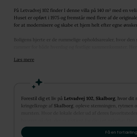
På Letvadvej 102 finder I denne villa på 140 m² med en vel
Huset er opført i 1975 og fremstår med flere af de origin
for at modernisere og skabe et hjem helt efter egne ønsker
Boligens hjerte er de rummelige opholdsarealer, hvor den 
rammer for både hverdag og festlige sammenkomster. Her er
vinduespartier bidrager med et behageligt lysindfald.
Læs mere
Køkkenet ligger i forbindelse med bryggerset, hvilket giv
desuden tre gode værelser, et badeværelse samt et separat 
børnefamilien eller parret, der ønsker ekstra plads.
Forestil dig et liv på
Letvadvej 102, Skalborg
, hvor dit
Udenfor venter en hyggelig stenterrasse, hvor sommerdagen
kringelkroge af
Skalborg
, opleve stemningen, rytmen og
havemøbler og grill, så udelivet kan blive en naturlig fo
mursten. Hvor de lokale deler ud af deres favoritstede
cykelskur og redskabsskur, som giver gode opbevaringsmul
baseret på det, der er vigtigst for dig i et nabolag. Det 
vise dig, hvordan Skalborg kan danne rammen om dit næ
Her får I en bolig med en veldisponeret indretning, gode
Få en fortælling
moderne hjem med udgangspunkt i en solid villa fra 1975.