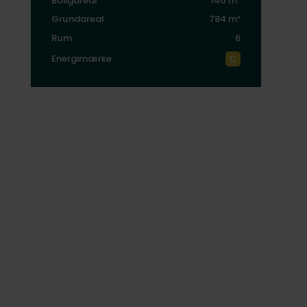
Boligareal
140 m²
Grundareal
784 m²
Rum
6
Energimærke