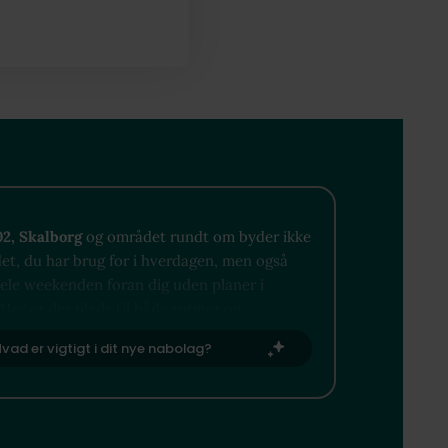
02, Skalborg
og området rundt om byder ikke
det, du har brug for i hverdagen, men også
hele weekenden foran dig uden planer i
Her er der plads til både rutiner og
- fra hyggelige caféer og grønne åndehuller
vad er vigtigt i dit nye nabolag?
le perler, der venter på at blive opdaget.
 vil slappe af, være aktiv eller bare nyde
finder du det lige uden for din dør.​​