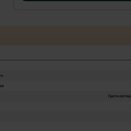
rm
ke
Fjernvarme