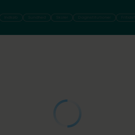
Indkøb
Sundhed
Skoler
Daginstitutioner
Fritids