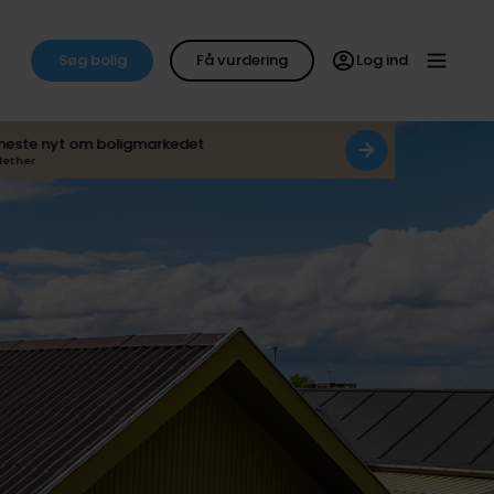
Søg bolig
Få vurdering
Log ind
neste nyt om boligmarkedet
det her