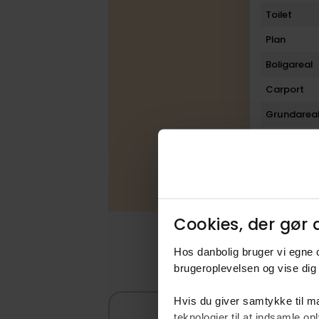
Toilet
Plan
Boligareal
Carport
Grundarea
Beregn
Cookies, der gør d
Hos danbolig bruger vi egne c
brugeroplevelsen og vise dig 
Hvis du giver samtykke til ma
teknologier til at indsamle 