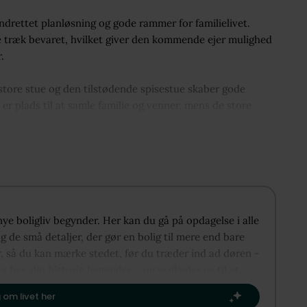
indrettet planløsning og gode rammer for familielivet.
ale træk bevaret, hvilket giver den kommende ejer mulighed
.
store stue og den tilstødende spisestue skaber gode
 plads til at samle familie og venner, mens de store
er en praktisk og funktionel hverdag. Planløsningen rummer
gæstetoilet, hvilket gør boligen særligt velegnet til
 nye boligliv begynder. Her kan du gå på opdagelse i alle
e kan nydes i rolige omgivelser. Her er god plads til
 de små detaljer, der gør en bolig til mere end bare
rlængelse af boligen. Til ejendommen hører desuden både
r, så du kan mærke stedet, før du træder ind ad døren -
igheder til hverdagens udstyr.
er her, din historie begynder – og vi glæder os til at
ste kapitel.​
 opholdsrum og et spændende potentiale for at skabe et
 om livet her