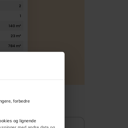
2
1
140 m²
23 m²
784 m²
 Nordea
ungere, forbedre
cookies og lignende
plysninger med andre data og