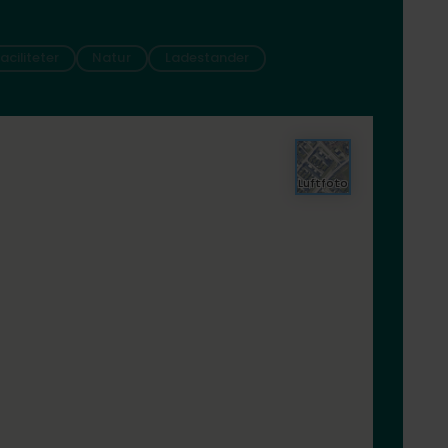
faciliteter
Natur
Ladestander
Luftfoto