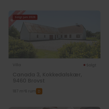
Solgt juni 2026
Villa
Solgt
Canada 3, Kokkedalskær,
9460
Brovst
187 m²
6 rum