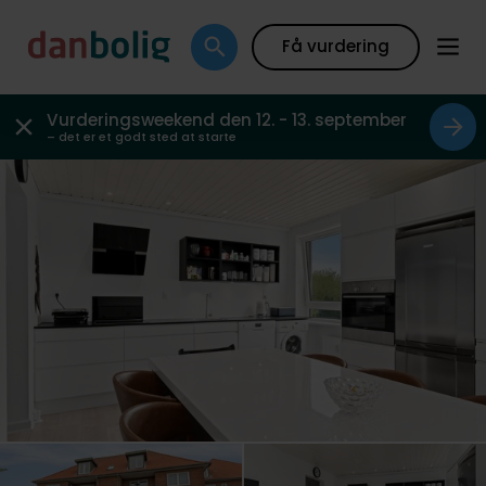
Plantegning
Boligfakta
Kort
Beregn boliglån
Få vurdering
Vurderingsweekend den 12. - 13. september
– det er et godt sted at starte