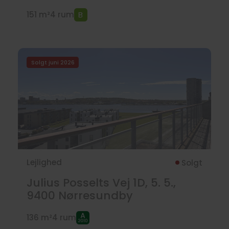
151 m²
4 rum
Solgt juni 2026
Lejlighed
Solgt
Julius Posselts Vej 1D, 5. 5.,
9400
Nørresundby
136 m²
4 rum