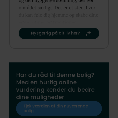
og den hyggelige stemning, der gør
området særligt. Det er et sted, hvor
du kan føle dig hjemme og skabe dine
egne rutiner og traditioner.​
Nysgerrig på dit liv her?​
Har du råd til denne bolig?
Med en hurtig online
vurdering kender du bedre
dine muligheder
Tjek værdien af din nuværende
bolig