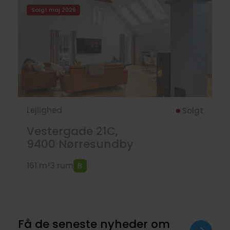
Solgt maj 2026
Lejlighed
Solgt
Vestergade 21C,
9400
Nørresundby
161 m²
3 rum
Få de seneste nyheder om