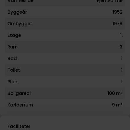
Varmekilde
Fjernvarme
Byggeår
1952
Ombygget
1978
Etage
1.
Rum
3
Bad
1
Toilet
1
Plan
1
Boligareal
100 m²
Kælderrum
9 m²
Faciliteter