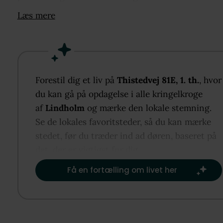
en lys stue og to rummelige værelser. Uanset om I e
Læs mere
par, en familie eller bofæller, vil I føle jer hjemme he
Derudover inkluderer boligen en dejlig altan, to
praktiske kælderrum og gode parkeringsmuligheder
Velkommen til jeres nye hjem.
Forestil dig et liv på
Thistedvej 81E, 1. th.
, hvor
Den centrale beliggenhed af denne adresse afspejle
du kan gå på opdagelse i alle kringelkroge
i hverdagen. Pendleren vil sætte pris på den korte
af
Lindholm
og mærke den lokale stemning.
afstand til offentlig transport, hvilket gør det nemt
Se de lokales favoritsteder, så du kan mærke
bekvemt at nå hjertet af Aalborg. Desuden finder I
stedet, før du træder ind ad døren, baseret på
daginstitutioner, skoler og butikker i nærheden af
det, der er vigtigst for dig.​
boligen.
Få en fortælling om livet her
Selvom ejendommen blev opført i 1952, vil I ikke k
mærke dens alder, når I træder ind i lejligheden. De
gennemgik nemlig en omfattende renovering. Over