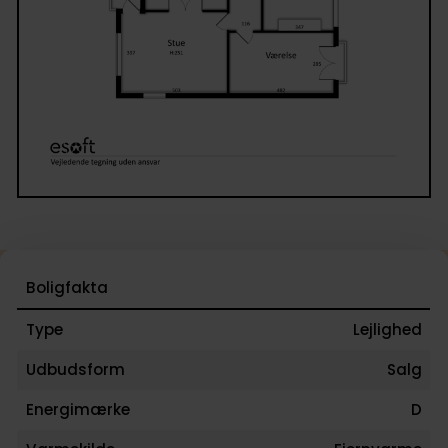
OBS: Lejligheden er udlejet og bliver derfor som
udgangspunkt overtaget med lejer.
Boligfakta
Type
Lejlighed
Udbudsform
Salg
Energimærke
D