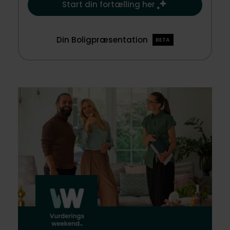
Start din fortælling her
Din Boligpræsentation
BETA