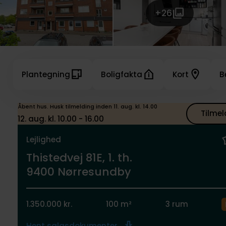
+26
Plantegning
Boligfakta
Kort
B
Åbent hus. Husk tilmelding inden 11. aug. kl. 14.00
Tilmel
12. aug. kl. 10.00 - 16.00
Lejlighed
Thistedvej 81E, 1. th.
9400 Nørresundby
1.350.000 kr.
100 m²
3 rum
Hent salgsdokumenter