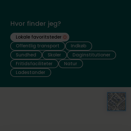
Hvor finder jeg?
Lokale favoritsteder
Offentlig transport
Indkøb
Sundhed
Skoler
Daginstitutioner
Fritidsfaciliteter
Natur
Ladestander
Luftfoto