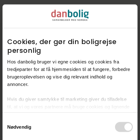
Cookies, der gør din boligrejse
personlig​
Hos danbolig bruger vi egne cookies og cookies fra
tredjeparter for at få hjemmesiden til at fungere, forbedre
brugeroplevelsen og vise dig relevant indhold og
annoncer.​
Hvis du giver samtykke til marketing giver du tilladelse
til, at vi og vores partnere må bruge cookies og lignende
teknologier til at indsamle oplysninger om din brug af
Consent
danbolig.dk. Vi kan kombinere disse oplysninger med
Nødvendig
Selection
andre data og anvende dem til målrettet markedsføring til
dig.​