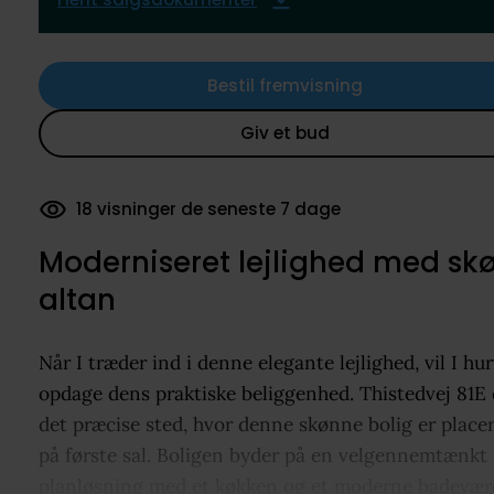
Bestil fremvisning
Giv et bud
18 visninger de seneste 7 dage
289 dokumenter downloadet
Moderniseret lejlighed med sk
altan
Når I træder ind i denne elegante lejlighed, vil I hur
opdage dens praktiske beliggenhed. Thistedvej 81E 
det præcise sted, hvor denne skønne bolig er placer
på første sal. Boligen byder på en velgennemtænkt
planløsning med et køkken og et moderne badevære