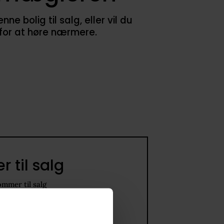
 bolig til salg, eller vil du
 for at høre nærmere.
 til salg
ommer til salg