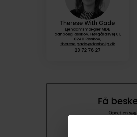
Therese With Gade
Ejendomsmægler MDE
danbolig Risskov, Hørgårdsvej 61,
8240 Risskov,
therese.gade@danbolig.dk
23 72 76 27
Få beske
Opret en søge