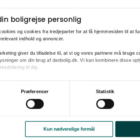
Ja tak
Opret med egne
in boligrejse personlig​
ookies og cookies fra tredjeparter for at få hjemmesiden til at f
relevant indhold og annoncer.​
rketing giver du tilladelse til, at vi og vores partnere må bruge 
2
.400.000-7.200.000 kr. på omkring 123 m
oplysninger om din brug af danbolig.dk. Vi kan kombinere disse o
edsføring til dig.​
u samtykke til alle formål. Du kan til enhver tid læse mere om 
Anden mægler
at følge linket til vores
cookiepolitik
. Oplysninger om behandli
Præferencer
Statistik
litik
.
Kun nødvendige formål