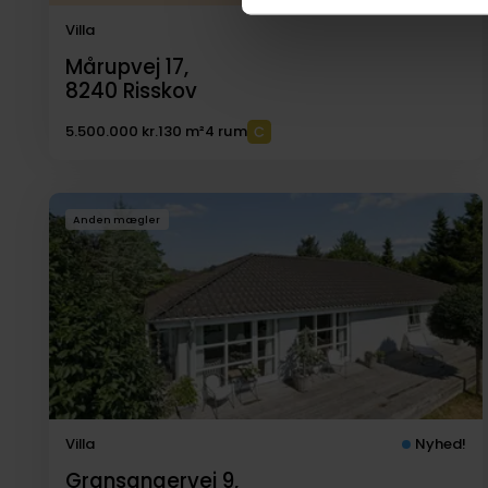
Villa
Mårupvej 17,
8240
Risskov
5.500.000 kr.
130 m²
4 rum
Anden mægler
Villa
Nyhed!
Gransangervej 9,