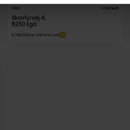
Villa
Nyhed!
Skovfyrvej 4,
8250
Egå
5.795.000 kr.
128 m²
4 rum