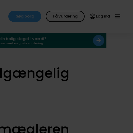
Søg bolig
Få vurdering
Log ind
 din bolig steget i værdi?
svar med en gratis vurdering
ilgængelig
smægleren