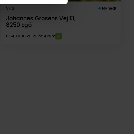
Villa
Nyhed!
Johannes Grosens Vej 13,
8250
Egå
6.548.000 kr.
123 m²
4 rum