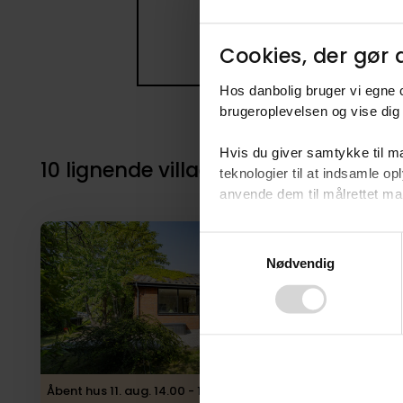
Cookies, der gør d
Hos danbolig bruger vi egne c
brugeroplevelsen og vise dig 
Hvis du giver samtykke til ma
10 lignende villaer i nærheden til 5
teknologier til at indsamle 
anvende dem til målrettet mark
Ved at klikke på ”OK” giver d
Consent
tilbagekalde dit samtykke ved 
Nødvendig
Selection
finder du i vores
privatlivspo
Åbent hus 11. aug. 14.00 - 17.00, kræver tilmelding