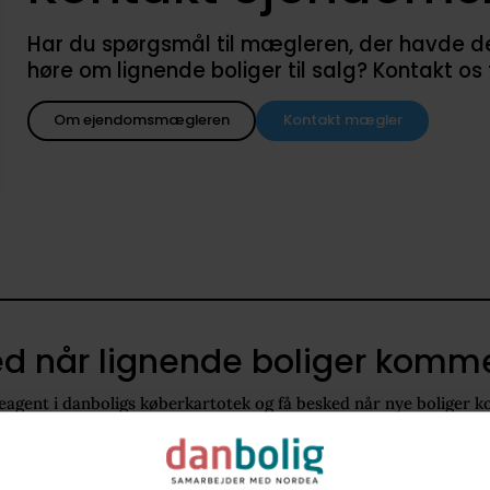
Har du spørgsmål til mægleren, der havde denne
høre om lignende boliger til salg? Kontakt os
Om ejendomsmægleren
Kontakt mægler
d når lignende boliger kommer
agent i danboligs køberkartotek og få besked når nye boliger k
8250
100 - 140 m2
Villa
5.400.000 kr. - 7.200.000 kr.