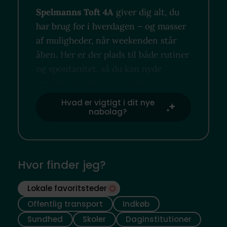
Spelmanns Toft 4A
giver dig alt, du
har brug for i hverdagen – og masser
af muligheder, når weekenden står
åben. Her er der plads til både rutiner
og spontanitet, så du kan nyde
området på din egen måde.
Hvad er vigtigt i dit nye
nabolag?
Hvor finder jeg?
Lokale favoritsteder
Offentlig transport
Indkøb
Sundhed
Skoler
Daginstitutioner