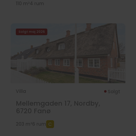
110 m²
4 rum
Solgt maj 2026
Villa
Solgt
Mellemgaden 17, Nordby,
6720
Fanø
203 m²
6 rum