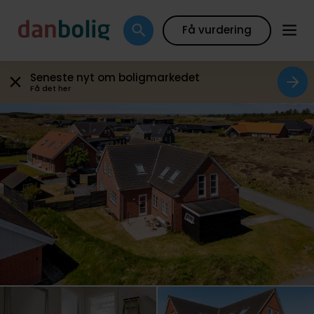
Galleri
Plantegning
Boligfakta
Kort
Beregn
Få vurdering
Seneste nyt om boligmarkedet
Få det her