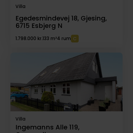
Villa
Egedesmindevej 18, Gjesing,
6715
Esbjerg N
1.798.000 kr.
133 m²
4 rum
Villa
Ingemanns Alle 119,