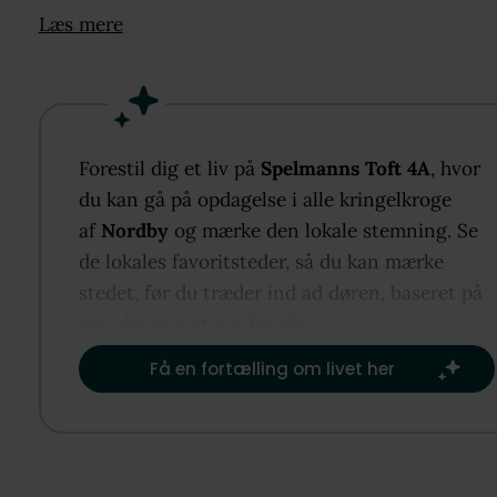
opholdszonen. I stueplan er der soveværelse,
Læs mere
badeværelse og praktisk bryggers med egen indgan
mens førstesalen rummer en stor stue, endnu et
soveværelse og boligens andet badeværelse. Udenf
får du en skøn grund med god plads til udeliv. Her 
du centralt i Nordby med kort afstand til skole, ind
Forestil dig et liv på
Spelmanns Toft 4A
, hvor
havn, færgeforbindelse til Esbjerg og Fanøs særlige
du kan gå på opdagelse i alle kringelkroge
natur.
af
Nordby
og mærke den lokale stemning. Se
de lokales favoritsteder, så du kan mærke
stedet, før du træder ind ad døren, baseret på
det, der er vigtigst for dig.​
Få en fortælling om livet her