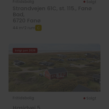
Fritidsbolig
Solgt
Strandvejen 61C, st. 115., Fanø
Bad,
6720
Fanø
44 m²
2 rum
Solgt juni 2026
Fritidsbolig
Solgt
Hasidvej 5,