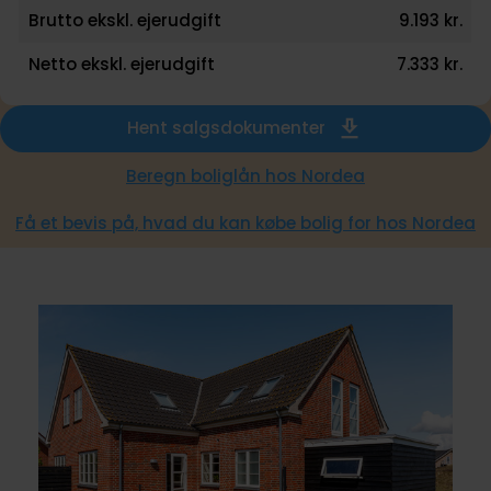
Brutto ekskl. ejerudgift
9.193 kr.
Netto ekskl. ejerudgift
7.333 kr.
Hent salgsdokumenter
Beregn boliglån hos Nordea
Få et bevis på, hvad du kan købe bolig for hos Nordea