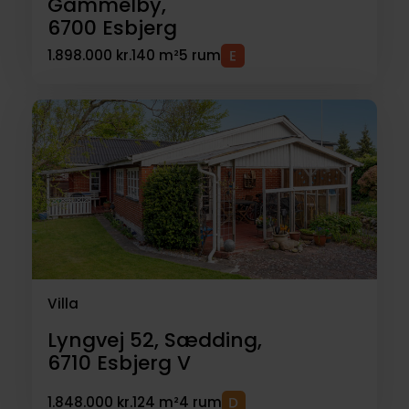
Gammelby,
6700
Esbjerg
1.898.000 kr.
140 m²
5 rum
Villa
Lyngvej 52, Sædding,
6710
Esbjerg V
1.848.000 kr.
124 m²
4 rum