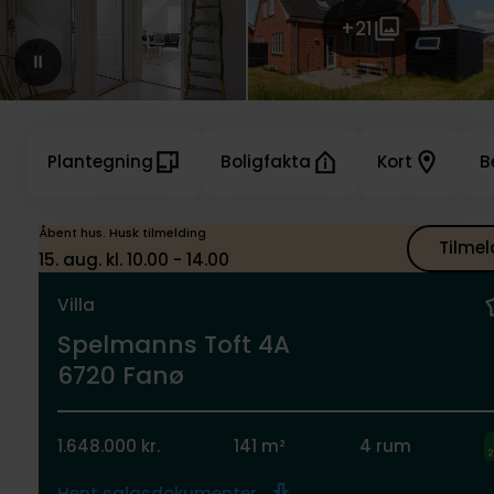
+21
Plantegning
Boligfakta
Kort
B
Åbent hus. Husk tilmelding
Tilmel
15. aug. kl. 10.00 - 14.00
Villa
Spelmanns Toft 4A
6720 Fanø
1.648.000 kr.
141 m²
4 rum
Hent salgsdokumenter