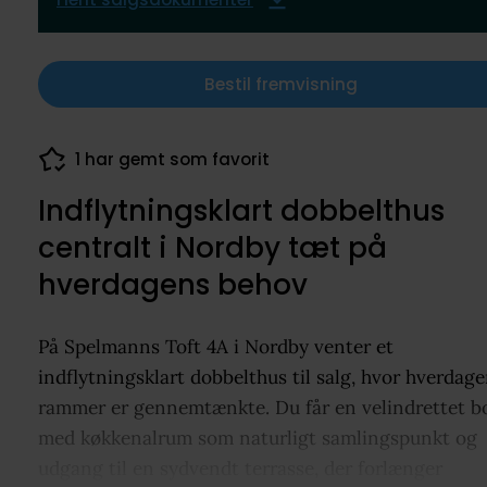
Bestil fremvisning
1 har gemt som favorit
55 visninger de seneste 7 dage
Indflytningsklart dobbelthus
centralt i Nordby tæt på
hverdagens behov
På Spelmanns Toft 4A i Nordby venter et
indflytningsklart dobbelthus til salg, hvor hverdag
rammer er gennemtænkte. Du får en velindrettet bo
med køkkenalrum som naturligt samlingspunkt og
udgang til en sydvendt terrasse, der forlænger