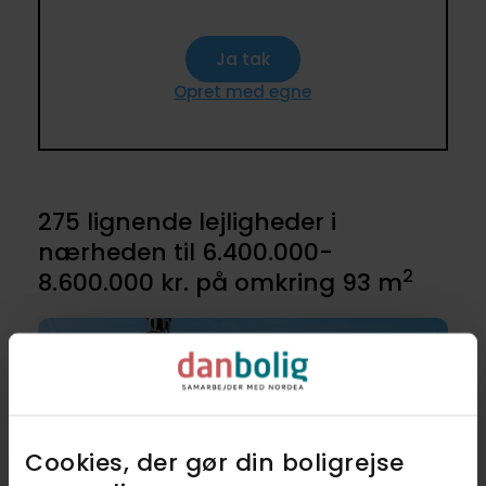
Ja tak
Opret med egne
275 lignende lejligheder i
nærheden til 6.400.000-
2
8.600.000 kr. på omkring 93 m
Cookies, der gør din boligrejse