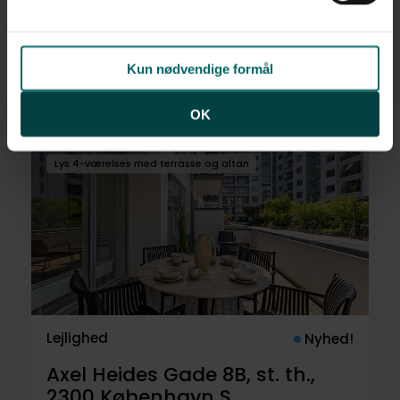
Nyhed!
Indiakaj 9, 4. 1.,
2100
København Ø
Kun nødvendige formål
8.495.000 kr.
97 m²
3 rum
OK
Lys 4-værelses med terrasse og altan
Lejlighed
Nyhed!
Axel Heides Gade 8B, st. th.,
2300
København S