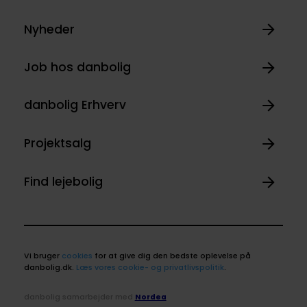
Nyheder
Job hos danbolig
danbolig Erhverv
Projektsalg
Find lejebolig
Vi bruger
cookies
for at give dig den bedste oplevelse på
danbolig.dk.
Læs vores cookie- og privatlivspolitik
.
danbolig samarbejder med
Nordea