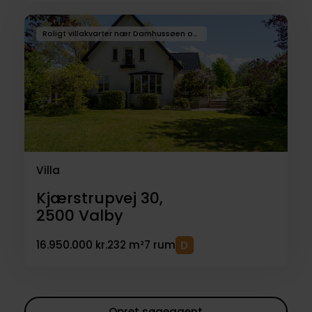
Roligt villakvarter nær Damhussøen og Zoo
Villa
Kjærstrupvej 30,
2500
Valby
16.950.000 kr.
232 m²
7 rum
Opret søgeagent