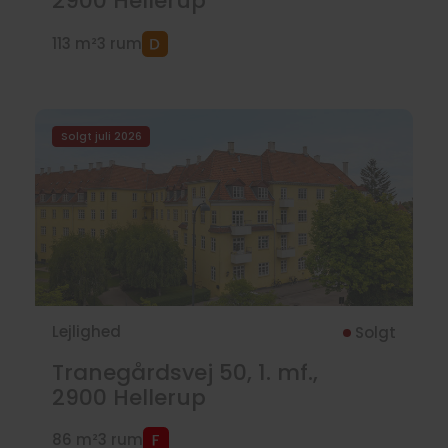
2900
Hellerup
113 m²
3 rum
Solgt juli 2026
Lejlighed
Solgt
Tranegårdsvej 50, 1. mf.,
2900
Hellerup
86 m²
3 rum