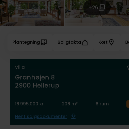
+26
Plantegning
Boligfakta
Kort
B
Villa
Granhøjen 8
2900 Hellerup
16.995.000 kr.
206 m²
6 rum
Hent salgsdokumenter