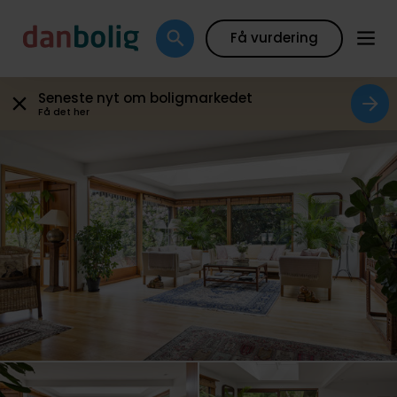
Galleri
Plantegning
Boligfakta
Kort
Beregn
Få vurdering
Seneste nyt om boligmarkedet
Få det her