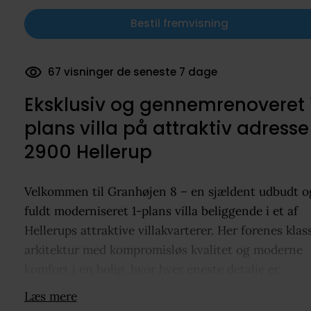
Bestil fremvisning
24 dokumenter downloadet
Eksklusiv og gennemrenoveret 
plans villa på attraktiv adresse 
2900 Hellerup
Velkommen til Granhøjen 8 – en sjældent udbudt o
fuldt moderniseret 1-plans villa beliggende i et af
Hellerups attraktive villakvarterer. Her forenes klas
arkitektur med kompromisløs kvalitet og moderne
komfort i en bolig, hvor hver eneste detalje er
gennemtænkt.
Læs mere