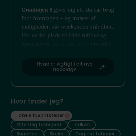
Granhøjen 8
giver dig alt, du har brug
for i hverdagen – og masser af
muligheder, når weekenden står åben.
Her er der plads til både rutiner og
spontanitet, så du kan nyde området
på din egen måde.
Hvad er vigtigt i dit nye
nabolag?
Hvor finder jeg?
Lokale favoritsteder
Offentlig transport
Indkøb
Sundhed
Skoler
Daginstitutioner