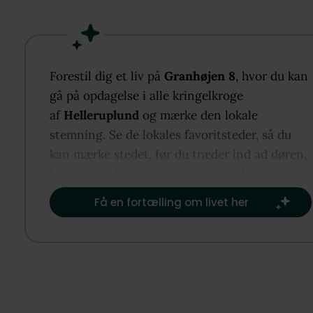
Ejendommen er opført i 1979 og fremstår i dag
gennemrenoveret med stor respekt for husets origi
arkitektoniske udtryk. Villaen rummer hele 206 m² 
på en 820 m² stor, solrig og ugeneret grund – perfe
Forestil dig et liv på
Granhøjen 8
, hvor du kan
orienteret, så lyset kan nydes dagen igennem.
gå på opdagelse i alle kringelkroge
af
Helleruplund
og mærke den lokale
Boligens hjerte er det imponerende køkken-alrum 
stemning. Se de lokales favoritsteder, så du
eksklusivt snedkerkøkken, hvor æstetik og
kan mærke stedet, før du træder ind ad døren,
funktionalitet går hånd i hånd. Her er god plads til
baseret på det, der er vigtigst for dig.​
hverdagsliv og gæster, og rummet ligger i åben
Få en fortælling om livet her
forbindelse med den store, indbydende stue. De
tilføjede ovenlysvinduer i flere af rummene skaber 
enestående lysindfald og en helt særlig atmosfære,
understreger boligens arkitektoniske kvaliteter.
Planløsningen er både gennemtænkt og familievenl
med fire gode værelser samt to lækre badeværelser