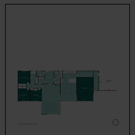
udført med elegante snedkermøbler og materialer a
høj kvalitet. Hertil kommer et praktisk bryggers – i
til den travle hverdag.
Udendørs venter en solrig have med skønne
opholdsmiljøer og plads til både leg og afslapning.
Ejendommen fuldendes af en rummelig carport på 
m². Der er tale om en klassisk Johan Christensenvil
kendt for sin gedigne byggestil, funktionelle
planløsninger og tidløse arkitektur – her løftet til
nutidig luksus gennem en nænsom og gennemført
renovering.
En indflytningsklar kvalitetsvilla for den kræsne kø
der ønsker ro, eksklusivitet og en attraktiv beligge
i Hellerup.