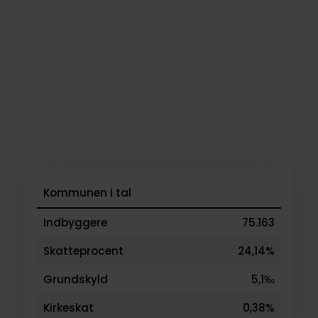
Kommunen i tal
Indbyggere
75.163
Skatteprocent
24,14%
Grundskyld
5,1‰
Kirkeskat
0,38%