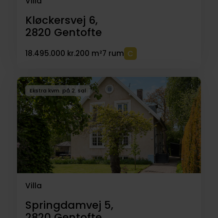
Villa
Kløckersvej 6,
2820
Gentofte
18.495.000 kr.
200 m²
7 rum
Ekstra kvm. på 2. sal
Villa
Springdamvej 5,
2820
Gentofte