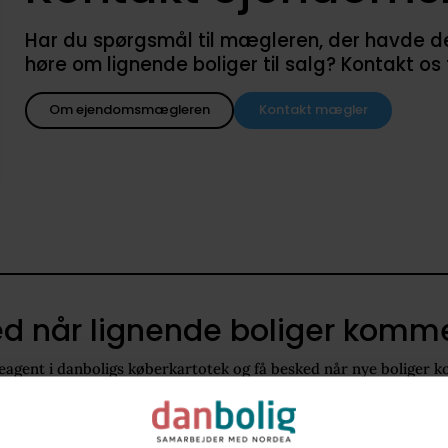
Har du spørgsmål til mægleren, der havde denne
høre om lignende boliger til salg? Kontakt os
Om ejendomsmægleren
Kontakt mægler
d når lignende boliger kommer
agent i danboligs køberkartotek og få besked når nye boliger k
2670
120 - 160 m2
Villa
3.300.000 kr. - 4.500.000 kr.