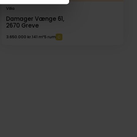
Villa
Damager Vænge 61,
2670
Greve
3.650.000 kr.
141 m²
5 rum