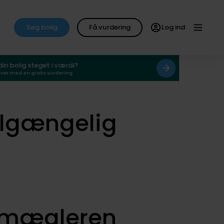
Søg bolig
Få vurdering
Log ind
 din bolig steget i værdi?
svar med en gratis vurdering
ilgængelig
smægleren