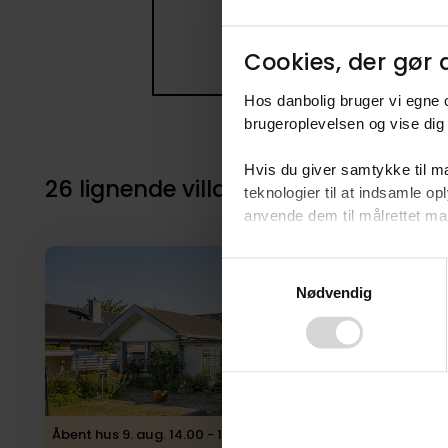
Cookies, der gør d
Hos danbolig bruger vi egne c
brugeroplevelsen og vise dig 
Hvis du giver samtykke til ma
26 lignende villaer i nærheden til 3
teknologier til at indsamle 
anvende dem til målrettet mark
Ved at klikke på ”OK” giver d
Consent
tilbagekalde dit samtykke ved 
Nødvendig
Selection
finder du i vores
privatlivspo
Åbent hus 9. aug. 14.00 - 14.30, kræver tilmelding