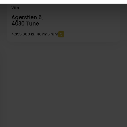
Villa
Agerstien 5,
4030
Tune
4.395.000 kr.
146 m²
5 rum