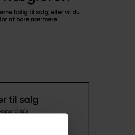
 bolig til salg, eller vil du
 for at høre nærmere.
 til salg
ommer til salg