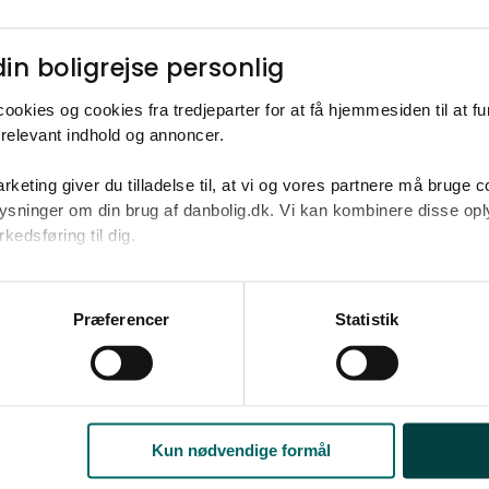
Ja tak
Opret med egne
in boligrejse personlig​
ookies og cookies fra tredjeparter for at få hjemmesiden til at f
relevant indhold og annoncer.​
rketing giver du tilladelse til, at vi og vores partnere må bruge 
2
.300.000-4.500.000 kr. på omkring 137 m
oplysninger om din brug af danbolig.dk. Vi kan kombinere disse o
edsføring til dig.​
u samtykke til alle formål. Du kan til enhver tid læse mere om 
at følge linket til vores
cookiepolitik
. Oplysninger om behandli
Præferencer
Statistik
litik
.
Kun nødvendige formål
Åbent hus 12. aug. 11.00 - 14.00, kræver tilmelding