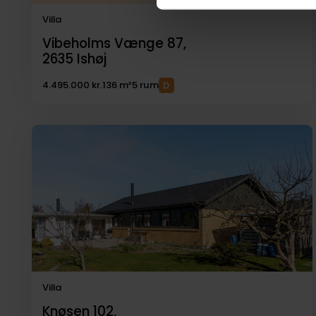
Villa
Vibeholms Vænge 87,
2635
Ishøj
4.495.000 kr.
136 m²
5 rum
Villa
Knøsen 102,