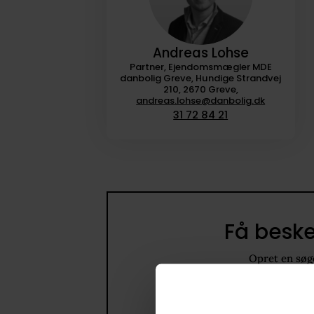
Andreas Lohse
Partner, Ejendomsmægler MDE
danbolig Greve, Hundige Strandvej
210, 2670 Greve,
andreas.lohse@danbolig.dk
31 72 84 21
Få beske
Opret en søge