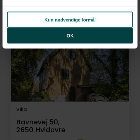
Dybekær 13,
2700
Brønshøj
Kun nødvendige formål
7.250.000 kr.
160 m²
6 rum
OK
Villa
Bavnevej 50,
2650
Hvidovre