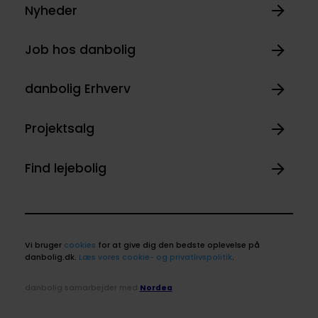
Nyheder
Job hos danbolig
danbolig Erhverv
Projektsalg
Find lejebolig
Vi bruger
cookies
for at give dig den bedste oplevelse på
danbolig.dk.
Læs vores cookie- og privatlivspolitik
.
danbolig samarbejder med
Nordea