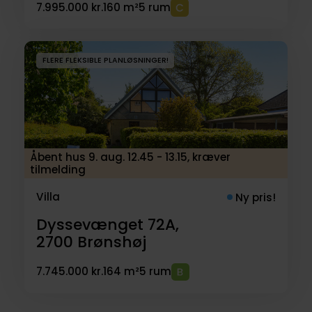
7.995.000 kr.
160 m²
5 rum
FLERE FLEKSIBLE PLANLØSNINGER!
Åbent hus 9. aug. 12.45 - 13.15, kræver
tilmelding
Villa
Ny pris!
Dyssevænget 72A,
2700
Brønshøj
7.745.000 kr.
164 m²
5 rum