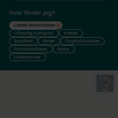
Hvor finder jeg?
Lokale favoritsteder
Offentlig transport
Indkøb
Sundhed
Skoler
Daginstitutioner
Fritidsfaciliteter
Natur
Ladestander
Luftfoto