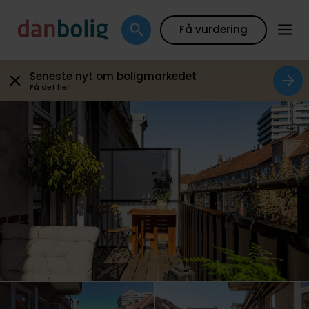
Galleri
Plantegning
Boligfakta
Kort
Beregn
Få vurdering
Seneste nyt om boligmarkedet
Få det her