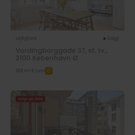
Lejlighed
Solgt
Vordingborggade 37, st. tv.,
2100
København Ø
103 m²
4 rum
Solgt juli 2026