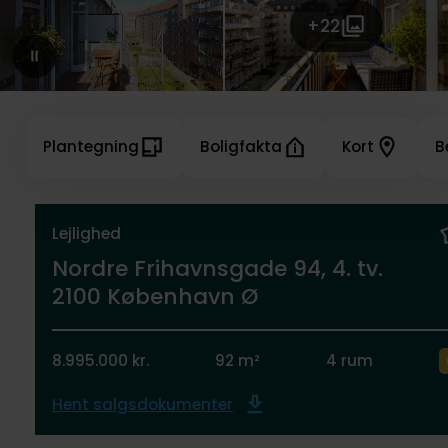
+22
Plantegning
Boligfakta
Kort
B
Lejlighed
Nordre Frihavnsgade 94, 4. tv.
2100 København Ø
8.995.000 kr.
92 m²
4 rum
Hent salgsdokumenter