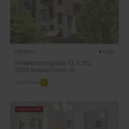
Lejlighed
Solgt
Fiskedamsgade 13, 1. th.,
2100
København Ø
73 m²
3 rum
Solgt juli 2026