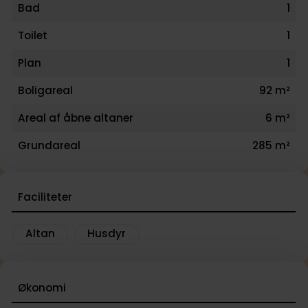
Bad
1
Toilet
1
Plan
1
Boligareal
92 m²
Areal af åbne altaner
6 m²
Grundareal
285 m²
Faciliteter
Altan
Husdyr
Økonomi