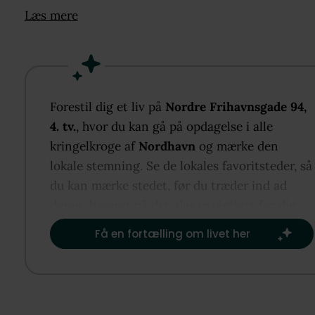
spisestue samt en hyggelig sofastue med masser af
Læs mere
charme og atmosfære.
Fra det ene soveværelse er der direkte udgang til e
stor sydvendt altan mod den rolige gård. Her kan s
nydes det meste af dagen, og den høje placering på
Forestil dig et liv på
Nordre Frihavnsgade 94,
sal giver både lys, luft og privatliv.
4. tv.
, hvor du kan gå på opdagelse i alle
Boligen fremstår flot istandsat med respekt for de
kringelkroge af
Nordhavn
og mærke den
klassiske detaljer. Her får du smukke stuklofter,
lokale stemning. Se de lokales favoritsteder, så
dekorative rosetter, imponerende loftshøjde og en
du kan mærke stedet, før du træder ind ad
herskabelig stemning, der går igen i hele lejlighede
døren, baseret på det, der er vigtigst for dig.​
Det separate køkken er funktionelt indrettet, og
Få en fortælling om livet her
badeværelset fremstår pænt og moderne.
Beliggenheden er blandt Østerbros mest eftertragt
med caféer, specialbutikker, grønne områder og