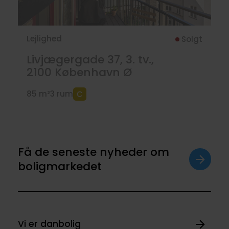
Lejlighed
Solgt
Livjægergade 37, 3. tv.,
2100
København Ø
85 m²
3 rum
Få de seneste nyheder om
boligmarkedet
Vi er danbolig