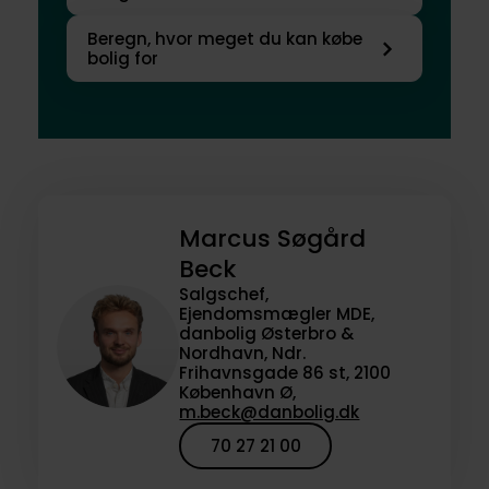
Beregn, hvor meget du kan købe
bolig for
Marcus Søgård
Beck
Salgschef,
Ejendomsmægler MDE,
danbolig Østerbro &
Nordhavn, Ndr.
Frihavnsgade 86 st, 2100
København Ø,
m.beck@danbolig.dk
70 27 21 00