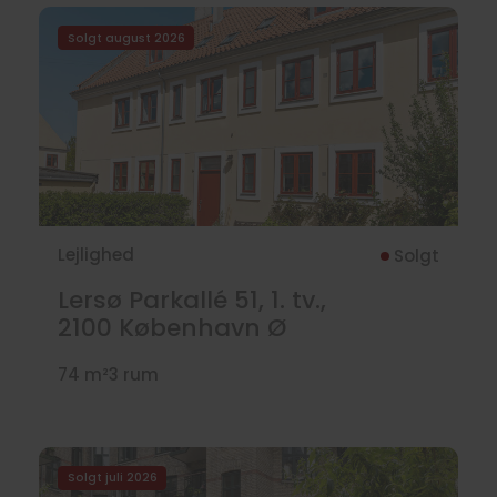
Solgt august 2026
Lejlighed
Solgt
Lersø Parkallé 51, 1. tv.,
2100
København Ø
74 m²
3 rum
Solgt juli 2026