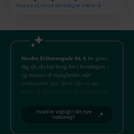
Find ud af, hvad din bolig er værd
Nordre Frihavnsgade 94, 4. tv.
giver
dig alt, du har brug for i hverdagen –
og masser af muligheder, når
weekenden står åben. Her er der
plads til både rutiner og spontanitet,
så du kan nyde området på din egen
måde.
Hvad er vigtigt i dit nye
nabolag?