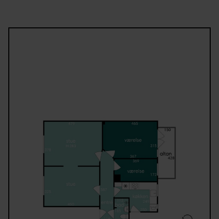
offentlig transport lige uden for døren. En ideel bol
til køberen, der ønsker klassisk københavnercharm
kombineret med moderne komfort og en fantastisk
altan.