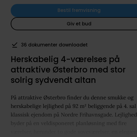
Bestil fremvisning
Giv et bud
36 dokumenter downloadet
25 har gemt som favorit
Herskabelig 4-værelses på
attraktive Østerbro med stor
solrig sydvendt altan
På attraktive Østerbro finder du denne smukke og
herskabelige lejlighed på 92 m² beliggende på 4. sal
klassisk ejendom på Nordre Frihavnsgade. Lejlighe
byder på en veldisponeret planløsning med fire
værelser, herunder to gode soveværelser, en elegan