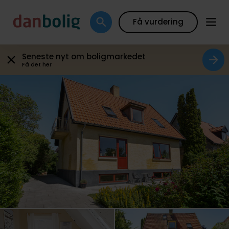
Galleri
Plantegning
Boligfakta
Kort
Beregn
Få vurdering
Seneste nyt om boligmarkedet
Få det her