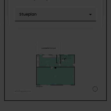
EJENDOM: Villaen er opført i 1934 og fremstår i da
med filset murstensfacade og rødt tegltag. Taget er
skiftet i nyere tid, ligesom der er skiftet til
energivenlige termovinduer. Ejendommen har en fl
Energimærkning D og husets varmekilde er fjernva
Indvendigt byder huset på hele 230 etagemeter for
i tre plan. Grunden udgør 627 kvadratmeter, samt e
stor og overdækket træterrasse. Sælger fik endvide
lagt nye fliser for ca. 7 år siden. Haven er perfekt til
børnefamilien!
OMRÅDE: Her bor man i et særdeles eftertragtet
villaområde. En perfekt beliggenhed, hvor man får 
bedste fra både Vanløse og Brønshøj. Du er tæt på
indkøb, transport, bibliotek, skole og Brønshøj Torv
af byens bedste beliggenheder. Dine naboer er en