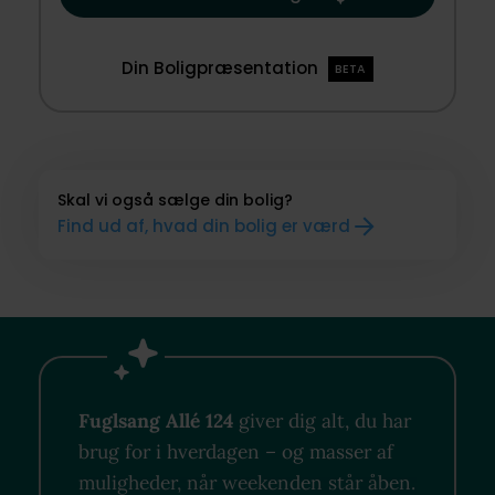
Din Boligpræsentation
BETA
Skal vi også sælge din bolig?
Find ud af, hvad din bolig er værd
Fuglsang Allé 124
giver dig alt, du har
brug for i hverdagen – og masser af
muligheder, når weekenden står åben.