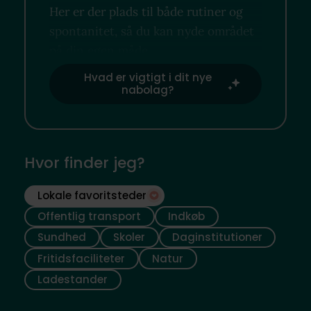
Her er der plads til både rutiner og
spontanitet, så du kan nyde området
på din egen måde.
Hvad er vigtigt i dit nye
nabolag?
Hvor finder jeg?
Lokale favoritsteder
Offentlig transport
Indkøb
Sundhed
Skoler
Daginstitutioner
Fritidsfaciliteter
Natur
Ladestander