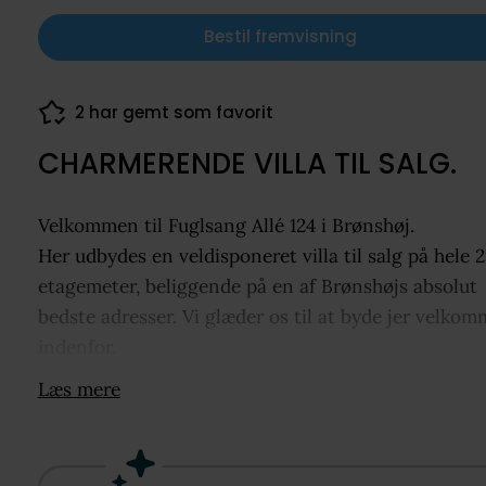
Bestil fremvisning
2 har gemt som favorit
CHARMERENDE VILLA TIL SALG.
Velkommen til Fuglsang Allé 124 i Brønshøj.
Her udbydes en veldisponeret villa til salg på hele 
etagemeter, beliggende på en af Brønshøjs absolut
bedste adresser. Vi glæder os til at byde jer velko
indenfor.
Læs mere
INDRETNING: Stor og rummelig entré, med god pl
til sko og overtøj og trappeforbindelse til husets
førstesal og kælder. I grundplan byder planløsning