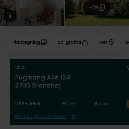
+29
Plantegning
Boligfakta
Kort
B
Villa
Fuglsang Allé 124
2700 Brønshøj
11.995.000 kr.
150 m²
4 rum
Hent salgsdokumenter