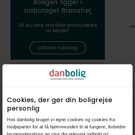
Boligen ligger i
nabolaget Brønshøj
Vil du lære området endnu bedre
Ki
at kende?
Udforsk nabolag
Det kendetegner Brønshøj
Godt for børnefamilier
Cookies, der gør din boligrejse
Skøn natur
personlig​
Godt naboskab
Hos danbolig bruger vi egne cookies og cookies fra
tredjeparter for at få hjemmesiden til at fungere, forbedre
brugeroplevelsen og vise dig relevant indhold og