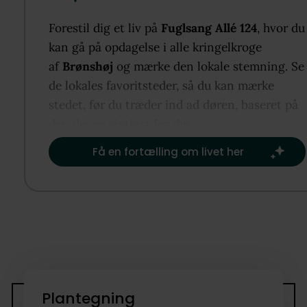
to store opholdsstuer i åben forbindelse. Her er der
mulighed for at åbne op til køkkenet, såfremt at m
Forestil dig et liv på
Fuglsang Allé 124
, hvor du
drømmer om det moderne køkkenalrum. Køkkenet 
kan gå på opdagelse i alle kringelkroge
fra Vordingborg og byder på hvide grebsfrie elemen
af
Brønshøj
og mærke den lokale stemning. Se
med træbordplade og tilhørende hårde hvidevarer. I
de lokales favoritsteder, så du kan mærke
køkkenet er der en mindre spiseplads og direkte
stedet, før du træder ind ad døren, baseret på
udgang til overdækkede træterrasse. Til sidst adgan
det, der er vigtigst for dig.​
et gæstetoilet. 1. sal: Her får man den perfekte
Få en fortælling om livet her
planløsning med adgang til ter gode soveværelser,
et badeværelse. På badeværelset er der gulvvarme,
badekar, separat brus og væghængt toilet. Ydermer
byder det store forældre soveværelse på altan og w
in rum. I underetage byder kælderen på 80 gode
kvadratmeter. Her er vaskerum og tre gode disponi
rum, hvor kun fantasien sætter grænser.
Plantegning