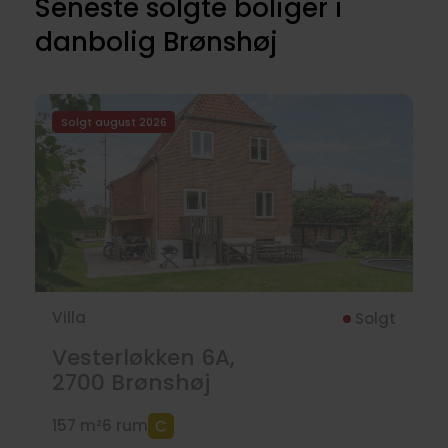
Seneste solgte boliger i
danbolig Brønshøj
Solgt august 2026
Villa
Solgt
Vesterløkken 6A,
2700
Brønshøj
157 m²
6 rum