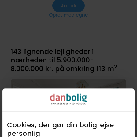
Ja tak
Opret med egne
143 lignende lejligheder i
nærheden til 5.900.000-
2
8.000.000 kr. på omkring 113 m
Cookies, der gør din boligrejse
personlig​