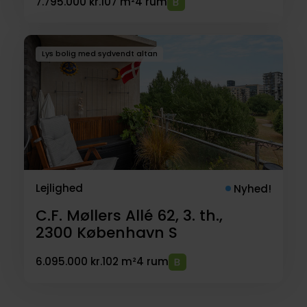
7.795.000 kr.
107 m²
4 rum
Lys bolig med sydvendt altan
Lejlighed
Nyhed!
C.F. Møllers Allé 62, 3. th.,
2300
København S
6.095.000 kr.
102 m²
4 rum