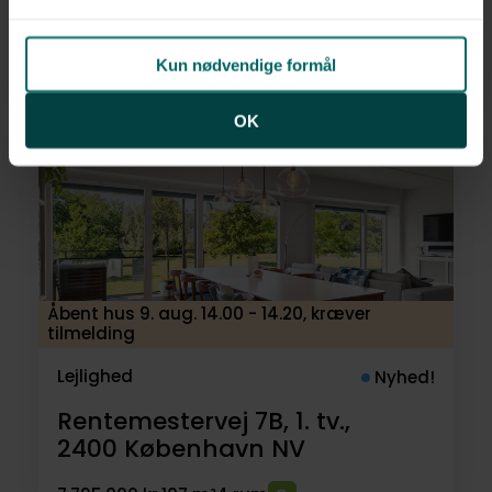
Godthåbsvej 241, 1. tv.,
2720
Vanløse
Kun nødvendige formål
7.495.000 kr.
108 m²
3 rum
OK
Åbent hus 9. aug. 14.00 - 14.20, kræver
tilmelding
Lejlighed
Nyhed!
Rentemestervej 7B, 1. tv.,
2400
København NV