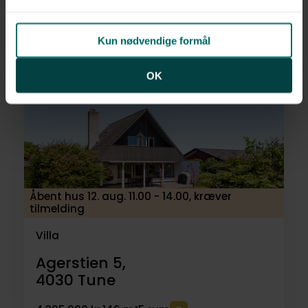
Tofteholmen 54,
2690
Karlslunde
Kun nødvendige formål
4.995.000 kr.
158 m²
5 rum
OK
Åbent hus 12. aug. 11.00 - 14.00, kræver
tilmelding
Villa
Agerstien 5,
4030
Tune