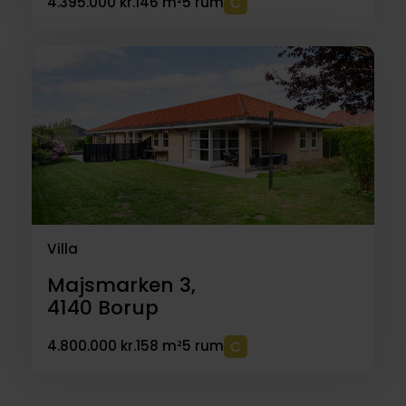
4.395.000 kr.
146 m²
5 rum
Villa
Majsmarken 3,
4140
Borup
4.800.000 kr.
158 m²
5 rum