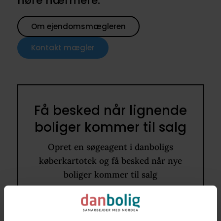
høre nærmere.
Om ejendomsmægleren
Kontakt mægler
Få besked når lignende
boliger kommer til salg
Opret en søgeagent i danboligs
køberkartotek og få besked når nye
boliger kommer til salg
6000
60 - 80 m2
Rækkehus
1.300.000 kr. - 1.700.000 kr.