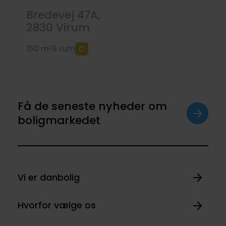
Bredevej 47A,
2830
Virum
150 m²
6 rum
Få de seneste nyheder om
boligmarkedet
Vi er danbolig
Hvorfor vælge os