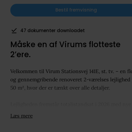
Bestil fremvisning
15 har gemt som favorit
Måske en af Virums flotteste
2’ere.
Velkommen til Virum Stationsvej 141E, st. tv. – en fl
og gennemgribende renoveret 2-værelses lejlighed
50 m², hvor der er tænkt over alle detaljer.
Lejligheden fremstår totalistandsat i 2026 med nye
gulve, nyt badeværelse, opdateret el samt et stilren
Læs mere
køkken i moderne design. Boligen byder på et åben
indbydende køkken-alrum i forbindelse med en lys