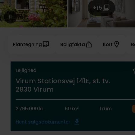
+15
Plantegning
Boligfakta
Kort
B
Lejlighed
Virum Stationsvej 141E, st. tv.
2830 Virum
2.795.000 kr.
50 m²
1 rum
Hent salgsdokumenter