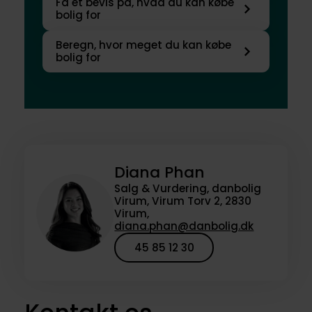
Få et bevis på, hvad du kan købe
bolig for
Beregn, hvor meget du kan købe
bolig for
Diana Phan
Salg & Vurdering, danbolig
Virum, Virum Torv 2, 2830
Virum,
diana.phan@danbolig.dk
45 85 12 30