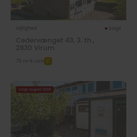
Lejlighed
Solgt
Cedervænget 43, 3. th.,
2830
Virum
75 m²
4 rum
Solgt august 2026