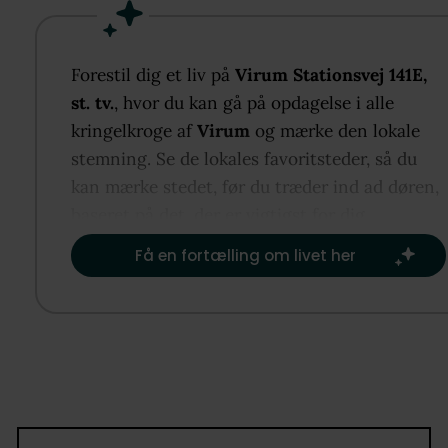
stue, hvor der er god plads til både spisebord og
sofaafdeling. Fra opholdsrummet er der direkte ud
til fælles have, hvilket skaber en skøn sammenhæn
Forestil dig et liv på
Virum Stationsvej 141E,
mellem inde- og udeliv.
st. tv.
, hvor du kan gå på opdagelse i alle
kringelkroge af
Virum
og mærke den lokale
Derudover rummer boligen et rummeligt soveværel
stemning. Se de lokales favoritsteder, så du
med plads til både seng og garderobe samt et lække
kan mærke stedet, før du træder ind ad døren,
og moderne badeværelse i flot stil.
baseret på det, der er vigtigst for dig.​
Få en fortælling om livet her
Beliggenheden er særdeles attraktiv med kort afst
til Virum Station, Virum Park og Furesøen samt i
cykelafstand til Lyngby Station og DTU.
Ejerforeningen er sund og veldrevet, og der er god
parkeringsforhold på fælles parkeringsplads, hvor d
også findes ladestandere.