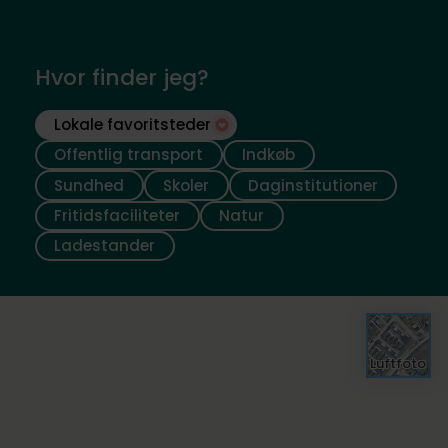
Hvor finder jeg?
Lokale favoritsteder
Offentlig transport
Indkøb
Sundhed
Skoler
Daginstitutioner
Fritidsfaciliteter
Natur
Ladestander
Luftfoto