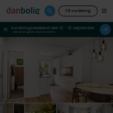
Galleri
Plantegning
Boligfakta
Kort
Beregn
Få vurdering
Vurderingsweekend den 12. - 13. september
– det er et godt sted at starte