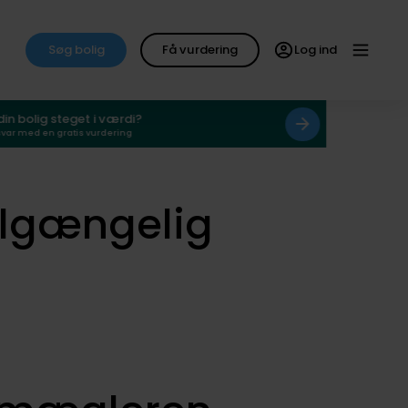
Søg bolig
Få vurdering
Log ind
 din bolig steget i værdi?
svar med en gratis vurdering
ilgængelig