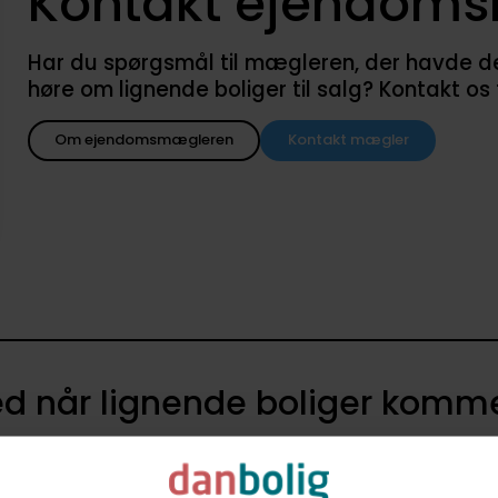
Kontakt ejendom
Har du spørgsmål til mægleren, der havde denne
høre om lignende boliger til salg? Kontakt os
Om ejendomsmægleren
Kontakt mægler
d når lignende boliger kommer
agent i danboligs køberkartotek og få besked når nye boliger k
4684
140 - 190 m2
Villa
2.000.000 kr. - 2.800.000 kr.