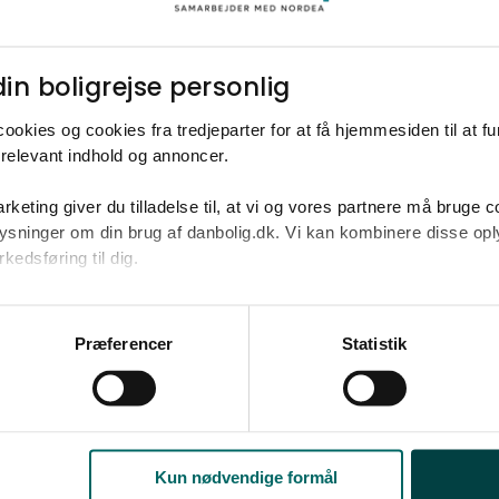
Ja tak
in boligrejse personlig​
Opret med egne
ookies og cookies fra tredjeparter for at få hjemmesiden til at f
relevant indhold og annoncer.​
rketing giver du tilladelse til, at vi og vores partnere må bruge 
oplysninger om din brug af danbolig.dk. Vi kan kombinere disse o
2
.000.000-2.800.000 kr. på omkring 166 m
edsføring til dig.​
u samtykke til alle formål. Du kan til enhver tid læse mere om 
at følge linket til vores
cookiepolitik
. Oplysninger om behandli
Præferencer
Statistik
litik
.
Kun nødvendige formål