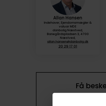
Allan Hansen
Indehaver, Ejendomsmægler &
valuar MDE
danbolig Næstved,
Banegårdspladsen 3, 4700
Næstved,
allan.hansen@danbolig.dk
20 29 17 01
Få beske
Opret en søge