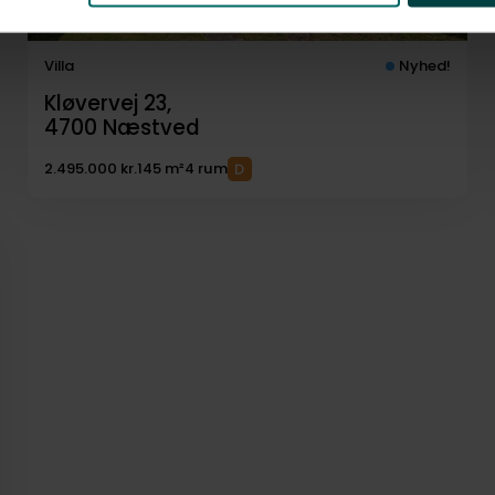
Villa
Nyhed!
Kløvervej 23,
4700
Næstved
2.495.000 kr.
145 m²
4 rum