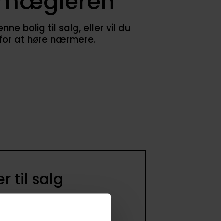
smægleren
 bolig til salg, eller vil du
 for at høre nærmere.
 til salg
ommer til salg