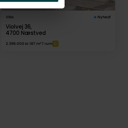
Villa
Nyhed!
Violvej 36,
4700
Næstved
2.395.000 kr.
187 m²
7 rum