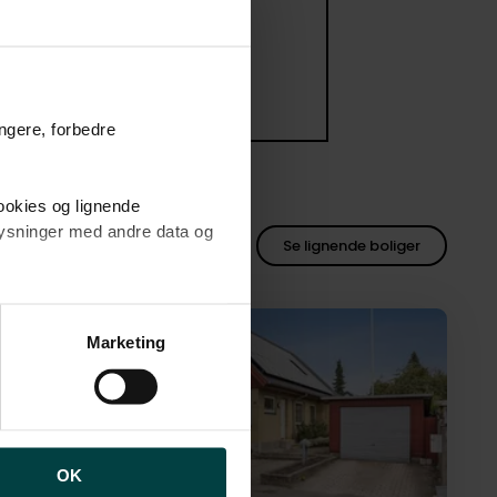
ungere, forbedre
cookies og lignende
plysninger med andre data og
Se lignende boliger
brugen af cookies samt
ng af personoplysninger
Anden mægler
Marketing
OK