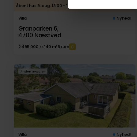
Åbent hus 9. aug. 13.00 - 13.30, kræver tilmelding
Villa
Nyhed!
Granparken 6,
4700
Næstved
2.495.000 kr.
140 m²
5 rum
Anden mægler
Villa
Nyhed!