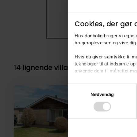
Cookies, der gør d
Hos danbolig bruger vi egne c
brugeroplevelsen og vise dig 
Hvis du giver samtykke til ma
teknologier til at indsamle 
14 lignende villaer i nærheden til 2
anvende dem til målrettet mark
Ved at klikke på ”OK” giver d
Consent
tilbagekalde dit samtykke ved 
Nødvendig
Selection
finder du i vores
privatlivspo