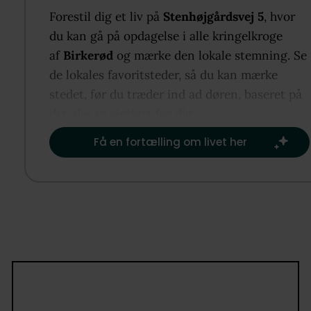
ankommer via en sand blomsterpassage, og for en
Forestil dig et liv på
Stenhøjgårdsvej 5
, hvor
leder en indkørsel med rådhusbelægning hjem. Der 
du kan gå på opdagelse i alle kringelkroge
klargjort til ladestander i carporten, og et tilstøde
af
Birkerød
og mærke den lokale stemning. Se
og stort skur sørger for ly til redskaber og parasol.
de lokales favoritsteder, så du kan mærke
Grunden er 1.315 kvm stor, så vingefanget kan være
stedet, før du træder ind ad døren, baseret på
bredt, når I vil holde havefester. Havens kulisse er 
det, der er vigtigst for dig.​
og her kan I helt ugeneret suge sommeren til jer på
Få en fortælling om livet her
træterrassen, der snor sig om hele huset og udvider
mod syd.
Selve villaen trækker tråde til slut 1800-tallets
palæstilperiode. Facaden er dekoreret med ægte
sprossevinduer fra Rationel, og der er kvader på
hjørnerne og gesims under taget – og så har huset 
flot energimærke A20.