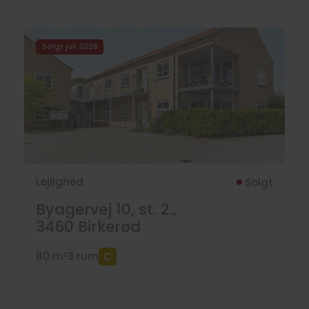
Solgt juli 2026
Lejlighed
Solgt
Byagervej 10, st. 2.,
3460
Birkerød
80 m²
3 rum