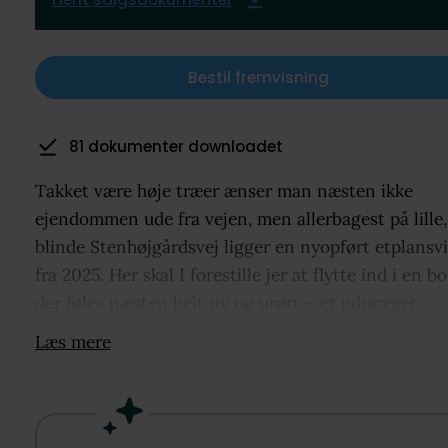
Bestil fremvisning
15 har gemt som favorit
Takket være høje træer ænser man næsten ikke
ejendommen ude fra vejen, men allerbagest på lille,
blinde Stenhøjgårdsvej ligger en nyopført etplansvi
fra 2025. Her skal I forestille jer at flytte ind i en bo
der føles næsten helt ny og urørt – et udpræget
kvalitetshjem til jer, der har smag for palæstil og
Læs mere
nordisk minimalisme.
Adressen røber det lidt; ejendommen ligger højt. I