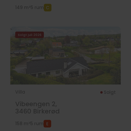
149 m²
5 rum
Solgt juli 2026
Villa
Solgt
Vibeengen 2,
3460
Birkerød
158 m²
5 rum