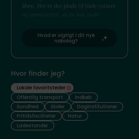
åben. Her er der plads til både rutiner
og spontanitet, så du kan nyde
området på din egen måde.
Hvad er vigtigt i dit nye
nabolag?
Hvor finder jeg?
Lokale favoritsteder
Offentlig transport
Indkøb
Sundhed
Skoler
Daginstitutioner
Fritidsfaciliteter
Natur
Ladestander