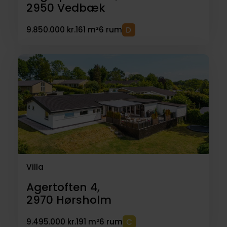
2950
Vedbæk
9.850.000 kr.
161 m²
6 rum
Villa
Agertoften 4,
2970
Hørsholm
9.495.000 kr.
191 m²
6 rum