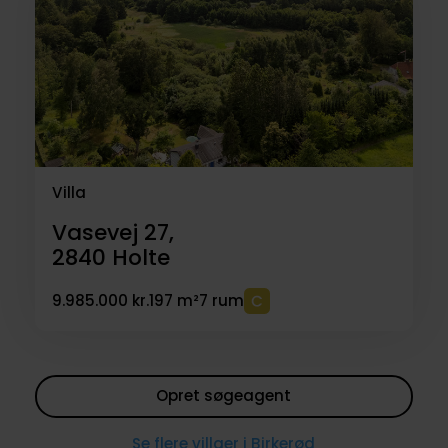
Villa
Vasevej 27,
2840
Holte
9.985.000 kr.
197 m²
7 rum
Opret søgeagent
Se flere villaer i Birkerød