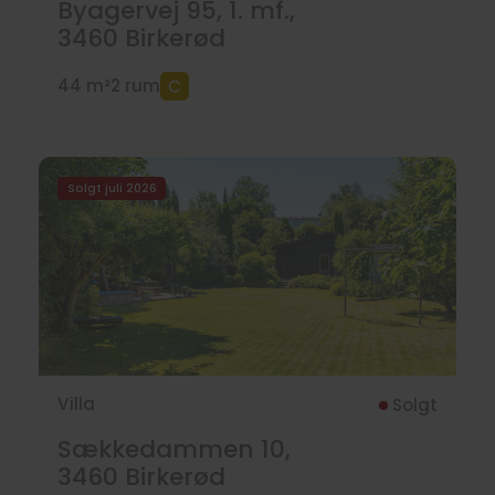
Byagervej 95, 1. mf.,
3460
Birkerød
44 m²
2 rum
Solgt juli 2026
Villa
Solgt
Sækkedammen 10,
3460
Birkerød