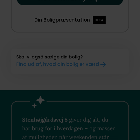
Din Boligpræsentation
BETA
Skal vi også sælge din bolig?
Find ud af, hvad din bolig er værd
Stenhøjgårdsvej 5
giver dig alt, du
har brug for i hverdagen – og masser
af muligheder, når weekenden står