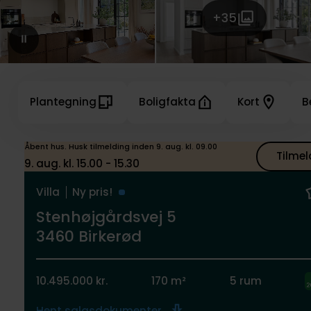
+35
Plantegning
Boligfakta
Kort
B
Åbent hus. Husk tilmelding inden 9. aug. kl. 09.00
Tilmel
9. aug. kl. 15.00 - 15.30
Villa
Ny pris!
Stenhøjgårdsvej 5
3460 Birkerød
10.495.000 kr.
170 m²
5 rum
Hent salgsdokumenter