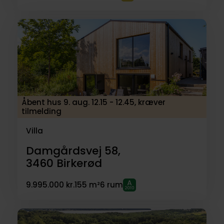
Åbent hus 9. aug. 12.15 - 12.45, kræver
tilmelding
Villa
Damgårdsvej 58,
3460
Birkerød
9.995.000 kr.
155 m²
6 rum