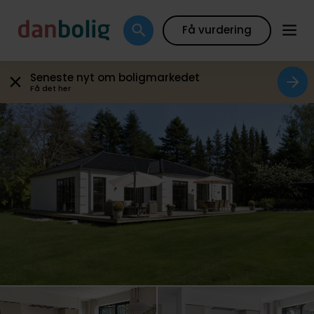
Galleri
Plantegning
Boligfakta
Kort
Beregn
Få vurdering
Seneste nyt om boligmarkedet
Få det her