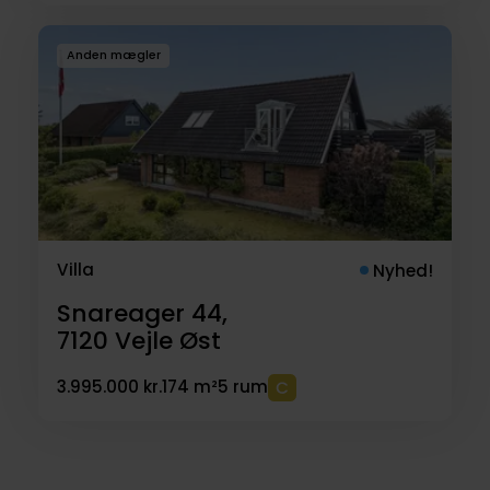
Anden mægler
Villa
Nyhed!
Snareager 44,
7120
Vejle Øst
3.995.000 kr.
174 m²
5 rum