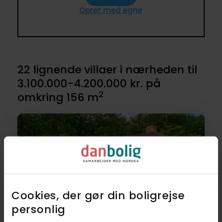
Opret med egne
22 lignende villaer i nærheden til
3.100.000-4.200.000 kr. på
2
omkring 156 m
Cookies, der gør din boligrejse
personlig​