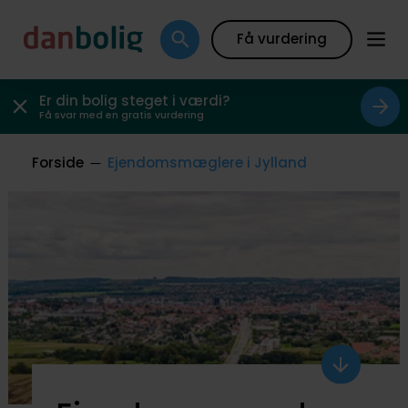
Få vurdering
Er din bolig steget i værdi?
Få svar med en gratis vurdering
Forside
Ejendomsmæglere i Jylland
Scroll
ned