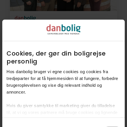
Himmerland - Aars
Himmerlandsgade 102
9600 Aars
98 62 44 44
Cookies, der gør din boligrejse
personlig​
Hos danbolig bruger vi egne cookies og cookies fra
tredjeparter for at få hjemmesiden til at fungere, forbedre
brugeroplevelsen og vise dig relevant indhold og
annoncer.​
Hvis du giver samtykke til marketing giver du tilladelse
til, at vi og vores partnere må bruge cookies og lignende
teknologier til at indsamle oplysninger om din brug af
Hjørring
Consent
danbolig.dk. Vi kan kombinere disse oplysninger med