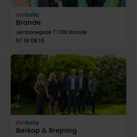
Brande
Jernbanegade 7
7330 Brande
97 18 08 15
Børkop & Brejning