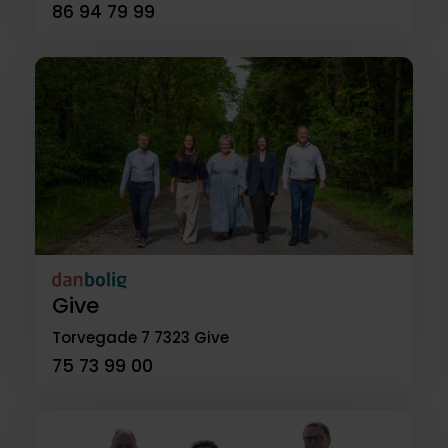
86 94 79 99
Give
Torvegade 7
7323 Give
75 73 99 00