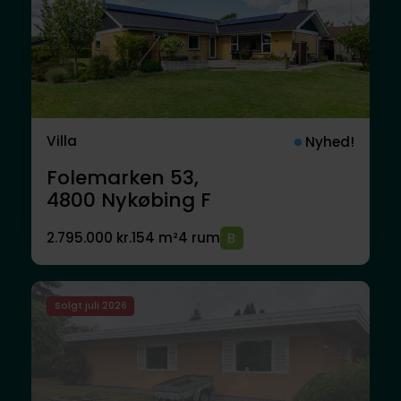
Villa
Nyhed!
Folemarken 53,
4800
Nykøbing F
2.795.000 kr.
154 m²
4 rum
Solgt juli 2026