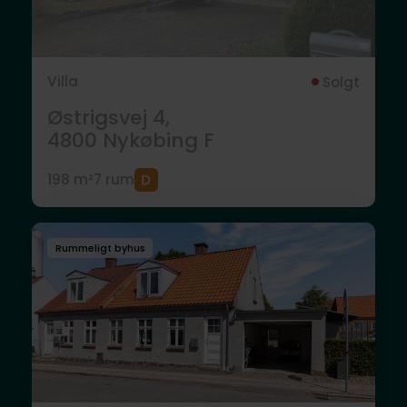
Villa
Solgt
Østrigsvej 4,
4800
Nykøbing F
198 m²
7 rum
Rummeligt byhus