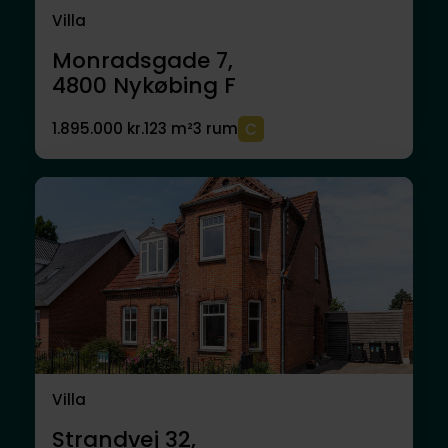
Villa
Monradsgade 7,
4800
Nykøbing F
1.895.000 kr.
123 m²
3 rum
Villa
Strandvej 32,