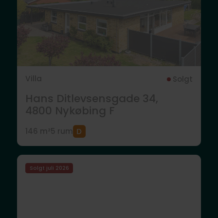
Villa
Solgt
Hans Ditlevsensgade 34,
4800
Nykøbing F
146 m²
5 rum
Solgt juli 2026