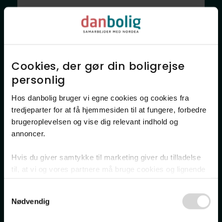
Østerbrogade 39,
4800
Nykøbing F
120 m²
5 rum
Cookies, der gør din boligrejse
personlig​
Solgt juni 2026
Hos danbolig bruger vi egne cookies og cookies fra
tredjeparter for at få hjemmesiden til at fungere, forbedre
brugeroplevelsen og vise dig relevant indhold og
annoncer.​
Hvis du giver samtykke til marketing giver du tilladelse
til, at vi og vores partnere må bruge cookies og lignende
Villa
teknologier til at indsamle oplysninger om din brug af
Solgt
Consent
danbolig.dk. Vi kan kombinere disse oplysninger med
Rømøvej 3,
Nødvendig
Selection
andre data og anvende dem til målrettet markedsføring til
4800
Nykøbing F
dig.​