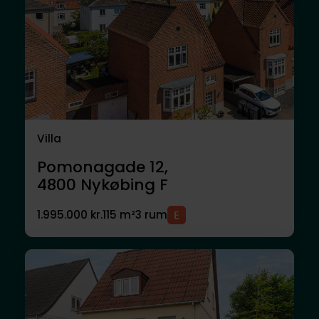
Villa
Pomonagade 12,
4800
Nykøbing F
1.995.000 kr.
115 m²
3 rum