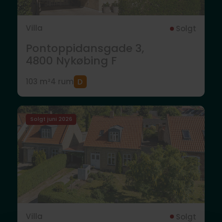
Villa
Solgt
Pontoppidansgade 3,
4800
Nykøbing F
103 m²
4 rum
Solgt juni 2026
Villa
Solgt