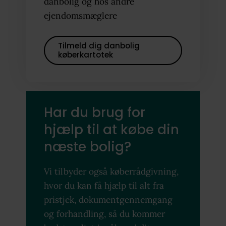
danbolig og hos andre
ejendomsmæglere
Tilmeld dig danbolig
køberkartotek
Har du brug for
hjælp til at købe din
næste bolig?
Vi tilbyder også køberrådgivning,
hvor du kan få hjælp til alt fra
pristjek, dokumentgennemgang
og forhandling, så du kommer