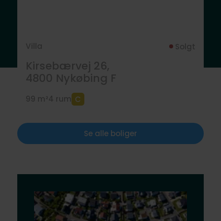
Villa
Solgt
Kirsebærvej 26,
4800
Nykøbing F
99 m²
4 rum
Se alle boliger