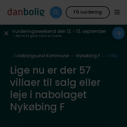
Få vurdering
Vurderingsweekend den 12. - 13. september
– det er et godt sted at starte
ag
Guldborgsund Kommune
Nykøbing F
Villa
Lige nu er der 57
villaer til salg eller
leje i nabolaget
Nykøbing F