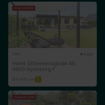
Solgt juli 2026
Villa
Solgt
Hans Ditlevsensgade 48,
4800
Nykøbing F
164 m²
5 rum
Solgt juni 2026