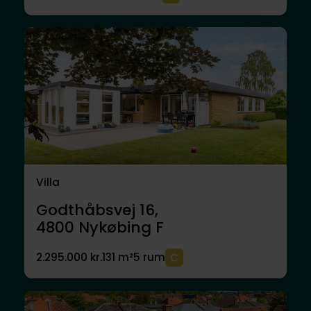
Villa
Godthåbsvej 16,
4800
Nykøbing F
2.295.000 kr.
131 m²
5 rum