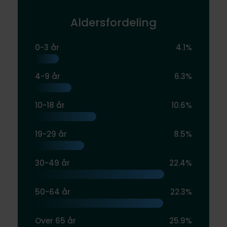
Aldersfordeling
0-3 år
4.1%
4-9 år
6.3%
10-18 år
10.6%
19-29 år
8.5%
30-49 år
22.4%
50-64 år
22.3%
Over 65 år
25.9%