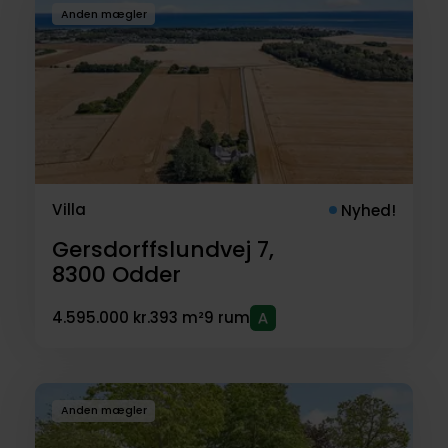
Anden mægler
Villa
Nyhed!
Gersdorffslundvej 7,
8300
Odder
4.595.000 kr.
393 m²
9 rum
Anden mægler