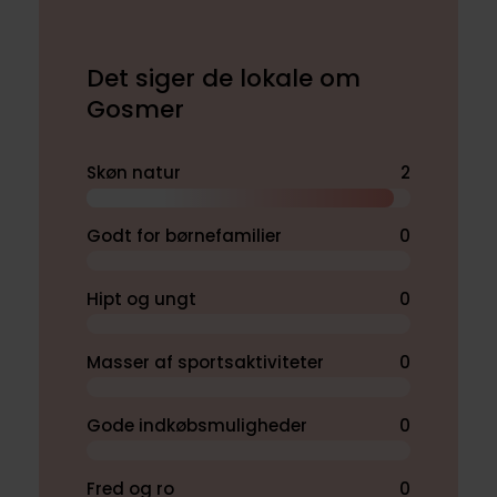
Det siger de lokale om
Gosmer
Skøn natur
2
Godt for børnefamilier
0
Hipt og ungt
0
Masser af sportsaktiviteter
0
Gode indkøbsmuligheder
0
Fred og ro
0