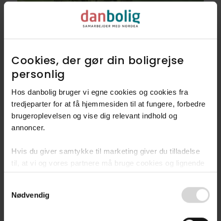
Villa
Cookies, der gør din boligrejse
Lemmestrupvej 12,
personlig​
8300
Odder
Hos danbolig bruger vi egne cookies og cookies fra
tredjeparter for at få hjemmesiden til at fungere, forbedre
1.998.000 kr.
210 m²
5 rum
brugeroplevelsen og vise dig relevant indhold og
annoncer.​
Hvis du giver samtykke til marketing giver du tilladelse
9
Villaer
til, at vi og vores partnere må bruge cookies og lignende
teknologier til at indsamle oplysninger om din brug af
Consent
danbolig.dk. Vi kan kombinere disse oplysninger med
1
Landejendom
Nødvendig
Selection
andre data og anvende dem til målrettet markedsføring til
dig.​
Se alle 10 boliger