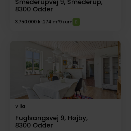
Smederupvej 9, Smederup,
8300
Odder
3.750.000 kr.
274 m²
9 rum
Villa
Fuglsangsvej 9, Højby,
8300
Odder