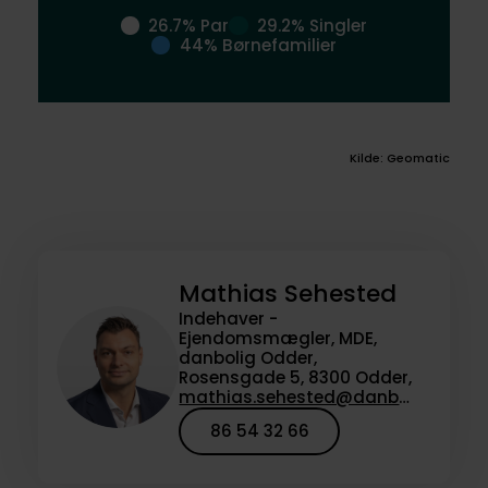
26.7% Par
29.2% Singler
44% Børnefamilier
Kilde: Geomatic
Mathias Sehested
Indehaver -
Ejendomsmægler, MDE,
danbolig Odder,
Rosensgade 5, 8300 Odder,
mathias.sehested@danbolig.dk
86 54 32 66