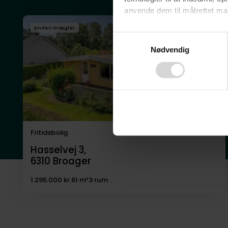
anvende dem til målrettet mark
Anden mægler
Ved at klikke på ”OK” giver d
Consent
tilbagekalde dit samtykke ved 
Nødvendig
Selection
finder du i vores
privatlivspo
Fritidsbolig
Hasselvej 3,
6310
Broager
1.295.000 kr.
61 m²
3 rum