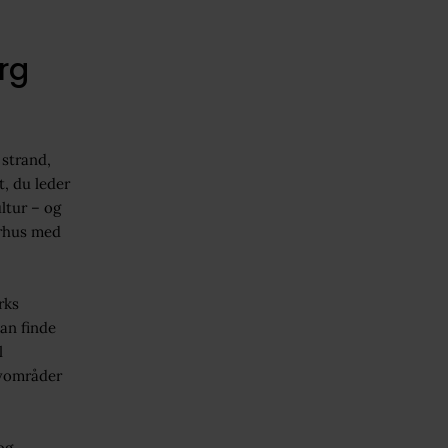
rg
strand,
, du leder
ltur – og
erhus med
rks
an finde
l
ovområder
og