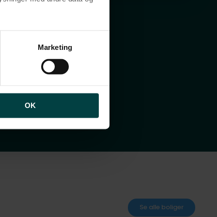
brugen af cookies samt
ng af personoplysninger
Marketing
OK
Se alle boliger