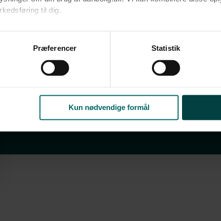
edsføring til dig.​
u samtykke til alle formål. Du kan til enhver tid læse mere om 
at følge linket til vores
cookiepolitik
. Oplysninger om behandli
Præferencer
Statistik
litik
.
Kun nødvendige formål