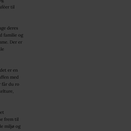
féer til
uge deres
d familie og
mme. Der er
ale
det er en
kaffen med
 får du ro
elture,
et
e frem til
e miljø og