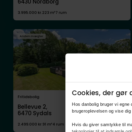
6430
Nordborg
3.995.000 kr.
223 m²
7 rum
Anden mægler
Cookies, der gør d
Fritidsbolig
Nyhed!
Hos danbolig bruger vi egne c
Bellevue 2,
brugeroplevelsen og vise dig 
6470
Sydals
2.499.000 kr.
91 m²
4 rum
Hvis du giver samtykke til ma
teknologier til at indsamle 