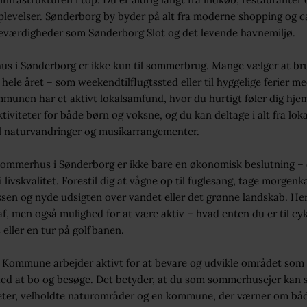
oplevelser. Sønderborg by byder på alt fra moderne shopping og ca
seværdigheder som Sønderborg Slot og det levende havnemiljø.
s i Sønderborg er ikke kun til sommerbrug. Mange vælger at br
ele året – som weekendtilflugtssted eller til hyggelige ferier me
munen har et aktivt lokalsamfund, hvor du hurtigt føler dig hje
tiviteter for både børn og voksne, og du kan deltage i alt fra lok
l naturvandringer og musikarrangementer.
sommerhus i Sønderborg er ikke bare en økonomisk beslutning – 
i livskvalitet. Forestil dig at vågne op til fuglesang, tage morgen
ssen og nyde udsigten over vandet eller det grønne landskab. Her
 af, men også mulighed for at være aktiv – hvad enten du er til cyk
 eller en tur på golfbanen.
Kommune arbejder aktivt for at bevare og udvikle området som 
sted at bo og besøge. Det betyder, at du som sommerhusejer kan s
teter, velholdte naturområder og en kommune, der værner om båd