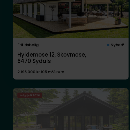
Fritidsbolig
Nyhed!
Hyldemose 12, Skovmose,
6470
Sydals
2.195.000 kr.
105 m²
3 rum
Solgt juli 2026