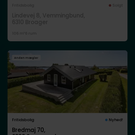
Fritidsbolig
Solgt
Lindevej 8, Vemmingbund,
6310
Broager
106 m²
6 rum
Anden mægler
Fritidsbolig
Nyhed!
Bredmaj 70,