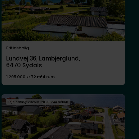
Fritidsbolig
Lundvej 36, Lambjerglund,
6470
Sydals
1.295.000 kr.
72 m²
4 rum
lejeindtægt 2025 kr. 128.036 via airbnb