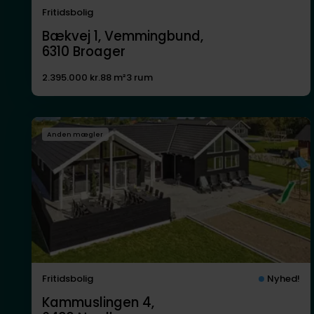
Fritidsbolig
Bækvej 1, Vemmingbund,
6310
Broager
2.395.000 kr.
88 m²
3 rum
Anden mægler
Fritidsbolig
Nyhed!
Kammuslingen 4,