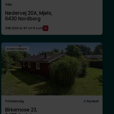
Villa
Nedervej 20A, Mjels,
6430
Nordborg
295.000 kr.
97 m²
4 rum
Anden mægler
Fritidsbolig
Nyhed!
Birkemose 23,