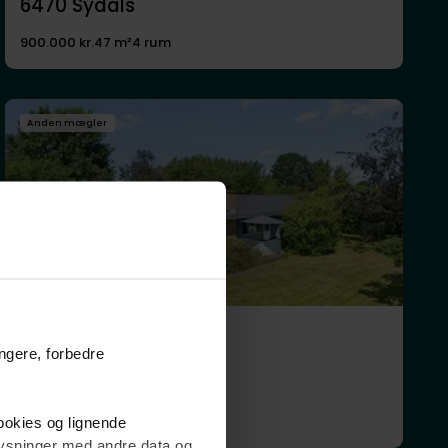
6470
Sydals
900.000 kr.
47 m²
4 rum
Anden mægler
Fritidsbolig
ungere, forbedre
Birkemose 159,
6470
Sydals
1.395.000 kr.
71 m²
4 rum
cookies og lignende
plysninger med andre data og