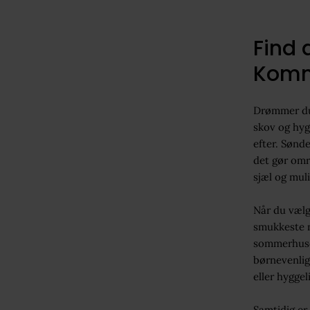
Find 
Kom
Drømmer du 
skov og hyg
efter. Sønd
det gør omr
sjæl og mul
Når du vælg
smukkeste n
sommerhuse 
børnevenlig
eller hyggel
Samtidig er 