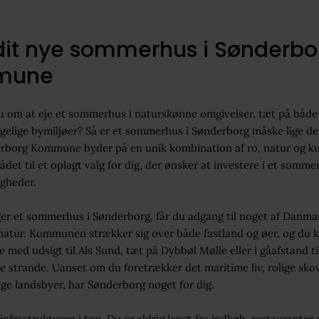
dit nye sommerhus i Sønderbo
mune
om at eje et sommerhus i naturskønne omgivelser, tæt på både 
gelige bymiljøer? Så er et sommerhus i Sønderborg måske lige det
erborg Kommune byder på en unik kombination af ro, natur og ku
ådet til et oplagt valg for dig, der ønsker at investere i et somm
igheder.
er et sommerhus i Sønderborg, får du adgang til noget af Danma
atur. Kommunen strækker sig over både fastland og øer, og du k
med udsigt til Als Sund, tæt på Dybbøl Mølle eller i gåafstand ti
e strande. Uanset om du foretrækker det maritime liv, rolige sk
ige landsbyer, har Sønderborg noget for dig.
infrastrukturen i top. Du er aldrig langt fra indkøb, restauranter 