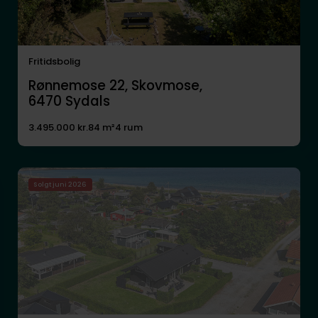
Fritidsbolig
Rønnemose 22, Skovmose,
6470
Sydals
3.495.000 kr.
84 m²
4 rum
Solgt juni 2026