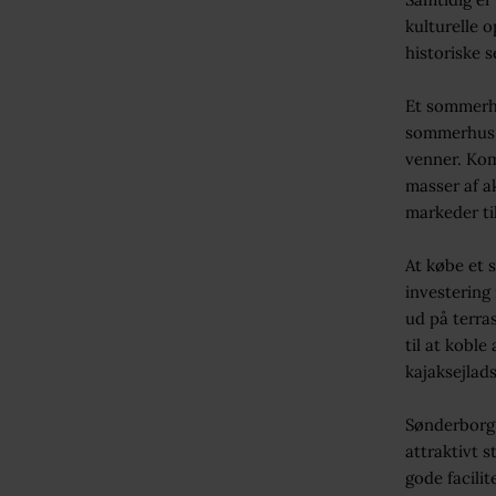
kulturelle 
historiske 
Et sommerhu
sommerhus h
venner. Kom
masser af ak
markeder ti
At købe et 
investering 
ud på terra
til at koble
kajaksejlads
Sønderborg 
attraktivt 
gode facili