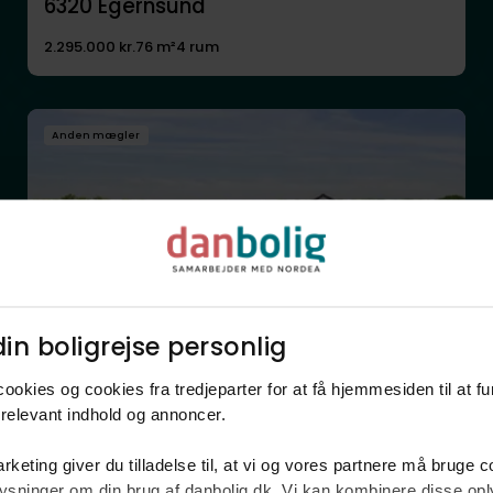
6320
Egernsund
2.295.000 kr.
76 m²
4 rum
Anden mægler
in boligrejse personlig​
Fritidsbolig
ookies og cookies fra tredjeparter for at få hjemmesiden til at f
Fiskerløkken 12,
relevant indhold og annoncer.​
6470
Sydals
6.995.000 kr.
267 m²
10 rum
rketing giver du tilladelse til, at vi og vores partnere må bruge 
oplysninger om din brug af danbolig.dk. Vi kan kombinere disse o