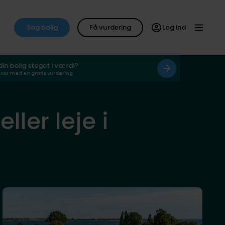
Søg bolig
Få vurdering
Log ind
 din bolig steget i værdi?
svar med en gratis vurdering
ller leje i