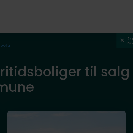
Er
Få 
sbolig
itidsboliger til salg e
mune