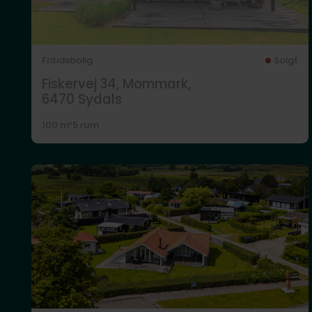
Fritidsbolig
Solgt
Fiskervej 34, Mommark,
6470
Sydals
100 m²
5 rum