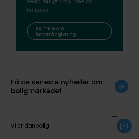
bedst muligt i mål med dit
boligkøb.
Se mere om
køberrådgivning
Få de seneste nyheder om
boligmarkedet
Vi er danbolig