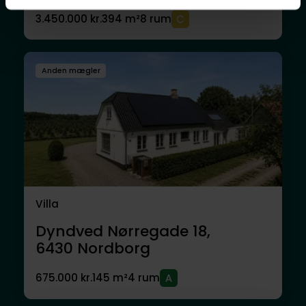
3.450.000 kr.
394 m²
8 rum
Anden mægler
Villa
Dyndved Nørregade 18,
6430
Nordborg
675.000 kr.
145 m²
4 rum