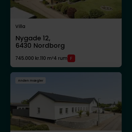
Villa
Nygade 12,
6430
Nordborg
745.000 kr.
110 m²
4 rum
Anden mægler