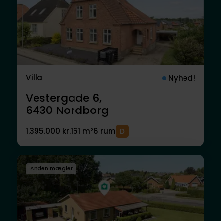
Villa
Nyhed!
Vestergade 6,
6430
Nordborg
1.395.000 kr.
161 m²
6 rum
Anden mægler