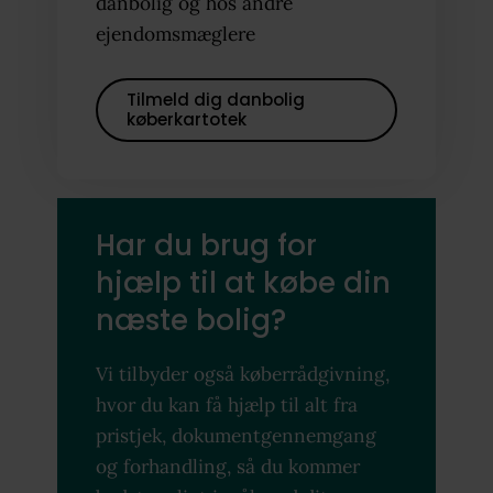
danbolig og hos andre
ejendomsmæglere
Tilmeld dig danbolig
køberkartotek
Har du brug for
hjælp til at købe din
næste bolig?
Vi tilbyder også køberrådgivning,
hvor du kan få hjælp til alt fra
pristjek, dokumentgennemgang
og forhandling, så du kommer