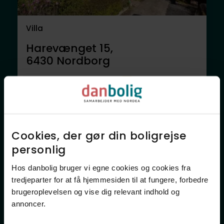
Villa
Harevænget 15,
6430
Nordborg
1.395.000 kr.
158 m²
4 rum
Anden mægler
Cookies, der gør din boligrejse
personlig​
Hos danbolig bruger vi egne cookies og cookies fra
tredjeparter for at få hjemmesiden til at fungere, forbedre
brugeroplevelsen og vise dig relevant indhold og
annoncer.​
Villa