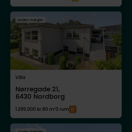
Anden mægler
Villa
Nørregade 21,
6430
Nordborg
1.295.000 kr.
90 m²
3 rum
Anden mægler