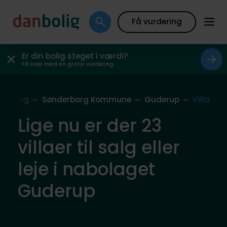
Få vurdering
Er din bolig steget i værdi?
Få svar med en gratis vurdering
Nabolag
Sønderborg Kommune
Guderup
Villa
Lige nu er der 23
villaer til salg eller
leje i nabolaget
Guderup