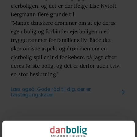
ejerboligen, og det er der ifølge Lise Nytoft
Bergmann flere grunde til.
”Mange danskere drømmer om at eje deres
egen bolig og forbinder ejerboligen med
trygge rammer for familiens liv. Både det
økonomiske aspekt og drømmen om en
ejerbolig spiller ind for købere på jagt efter
deres første bolig, og det er derfor uden tvivl
en stor beslutning.”
Læs også: Gode råd til dig, der er
førstegangskøber
Stor forskel på de dyreste