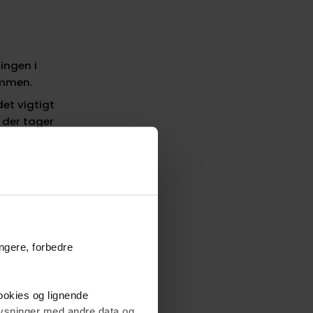
ingen i
ummen.
det vigtigt
 der tager
til at
l give dig
ånedlige
a din
n også
ungere, forbedre
cookies og lignende
plysninger med andre data og