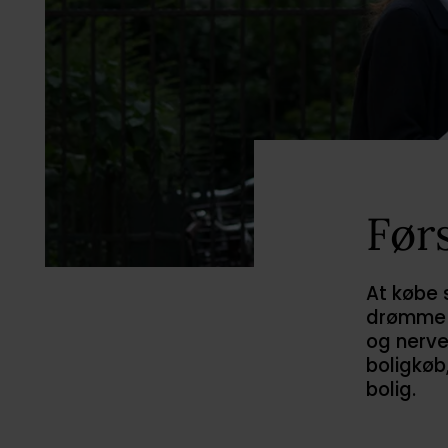
Før
At købe 
drømme 
og nervep
boligkøb,
bolig.