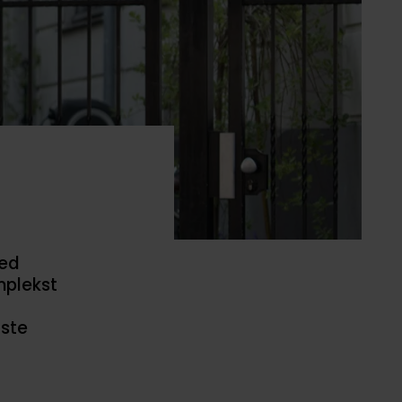
med
mplekst
rste