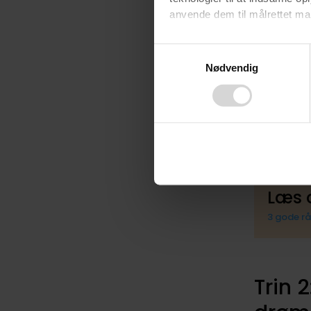
anvende dem til målrettet mark
Tinglys
Ved at klikke på ”OK” giver d
Eventue
Consent
tilbagekalde dit samtykke ved 
Nødvendig
Selection
Udgifter
finder du i vores
privatlivspo
Flytteo
Eventue
Læs 
3 gode rå
Trin 