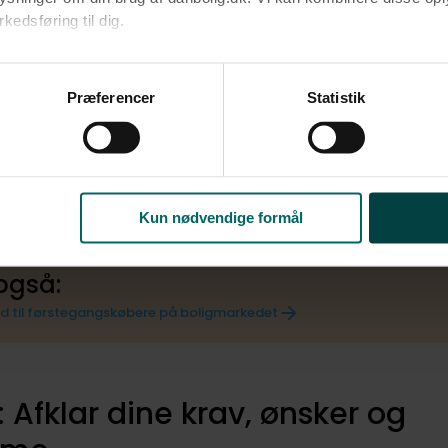
edsføring til dig.​
ningsafgift
på
skødet
u samtykke til alle formål. Du kan til enhver tid læse mere om 
lle låneomkostninger
at følge linket til vores
cookiepolitik
. Oplysninger om behandli
Præferencer
Statistik
 til køberrådgiver eller advokat
litik
.
mkostninger
lt
ejerskifteforsikring
(hvis du vælger at tegne en)
Kun nødvendige formål
også:
d til førstegangskøbere på boligmarkedet
2: Afklar dine krav, ønsker og