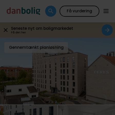
Galleri
Plantegning
Boligfakta
Kort
Beregn
Få vurdering
Seneste nyt om boligmarkedet
Få det her
Gennemtænkt planløsning