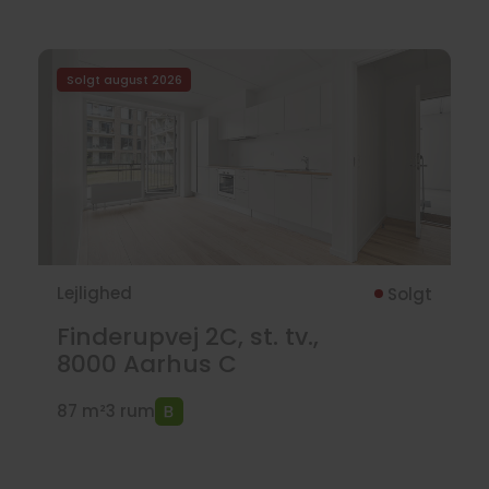
Solgt august 2026
Lejlighed
Solgt
Finderupvej 2C, st. tv.,
8000
Aarhus C
87 m²
3 rum