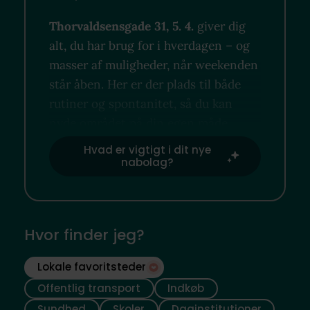
Thorvaldsensgade 31, 5. 4.
giver dig
alt, du har brug for i hverdagen – og
masser af muligheder, når weekenden
står åben. Her er der plads til både
rutiner og spontanitet, så du kan
nyde området på din egen måde.
Hvad er vigtigt i dit nye
nabolag?
Hvor finder jeg?
Lokale favoritsteder
Offentlig transport
Indkøb
Sundhed
Skoler
Daginstitutioner