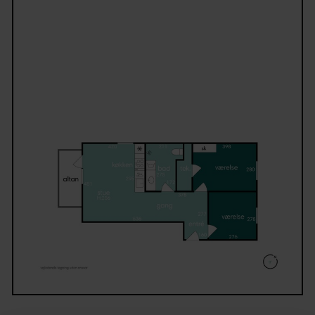
placeret hensigtsmæssigt i forhold til fællesarealer
Badeværelset er moderne indrettet med separat
bruseniche og praktisk vaskesøjle, mens entré og
fordelingsgang binder boligen godt sammen og
understreger den velfungerende planløsning.
Ceresbyen er et populært og moderne byområde m
kort afstand til caféer, indkøb, fitness,
uddannelsesinstitutioner og offentlig transport.
Samtidig er Aarhus C, Åen og byens mange muligh
blot en kort gå- eller cykeltur væk, hvilket gør omr
særligt attraktivt for dem, der ønsker byliv tæt på
hverdagen.