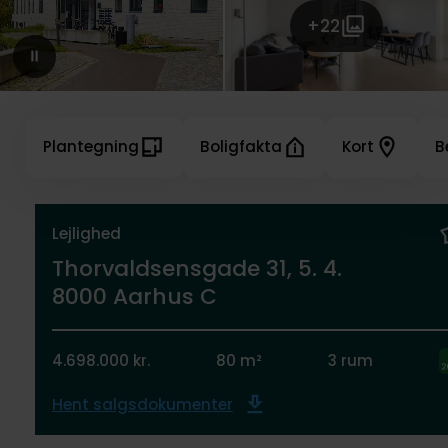
+22
Plantegning
Boligfakta
Kort
B
Lejlighed
Thorvaldsensgade 31, 5. 4.
8000 Aarhus C
4.698.000 kr.
80 m²
3 rum
Hent salgsdokumenter