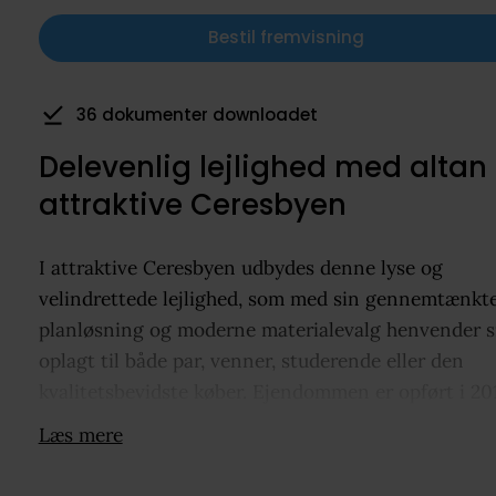
Bestil fremvisning
36 dokumenter downloadet
Delevenlig lejlighed med altan 
attraktive Ceresbyen
I attraktive Ceresbyen udbydes denne lyse og
velindrettede lejlighed, som med sin gennemtænkt
planløsning og moderne materialevalg henvender s
oplagt til både par, venner, studerende eller den
kvalitetsbevidste køber. Ejendommen er opført i 20
og fremstår moderne, stilren og indflytningsklar.
Læs mere
Boligens naturlige samlingspunkt er det indbydend