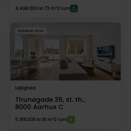
4.498.000 kr.
73 m²
2 rum
Sydvendt altan
Lejlighed
Thunøgade 35, st. th.,
8000
Aarhus C
5.198.000 kr.
81 m²
2 rum