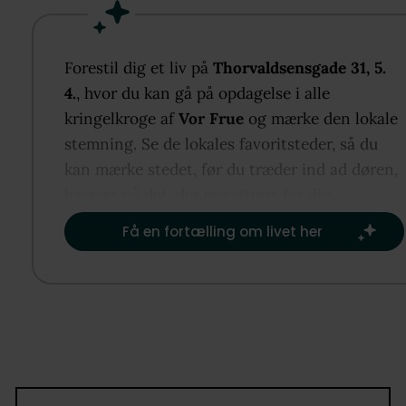
køkkenalrum og stue, hvor de store vinduespartier
sikrer et skønt lysindfald og skaber en rummelig
atmosfære understreget af den gode loftshøjde og 
Forestil dig et liv på
Thorvaldsensgade 31, 5.
lyse materialer. Herfra er der direkte udgang til en
4.
, hvor du kan gå på opdagelse i alle
dejlig altan, som fungerer som en naturlig forlænge
kringelkroge af
Vor Frue
og mærke den lokale
af opholdsrummet.
stemning. Se de lokales favoritsteder, så du
kan mærke stedet, før du træder ind ad døren,
Køkkenet fremstår velholdt og stilrent med god
baseret på det, der er vigtigst for dig.​
skabsplads, masser af bordplads og en praktisk
Få en fortælling om livet her
indretning, der gør det oplagt til både hverdagsbru
gæstebesøg. Den åbne forbindelse til stuen skaber 
socialt og indbydende opholdsmiljø.
Lejligheden byder på to regulære værelser i gode
størrelser, hvilket gør boligen særligt attraktiv som
delelejlighed, da begge værelser er anvendelige og