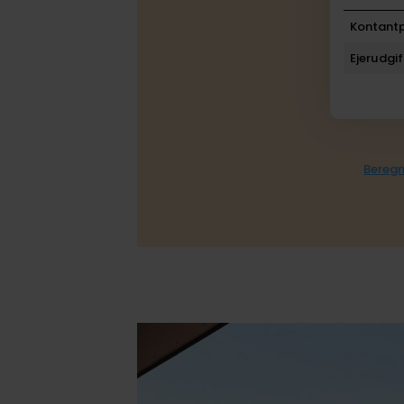
Kontantp
Ejerudgif
Beregn