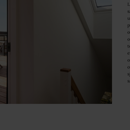
L
s
u
p
o
o
t
e
o
o
s
s