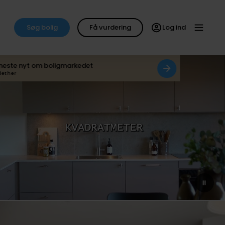
Søg bolig
Få vurdering
Log ind
neste nyt om boligmarkedet
det her