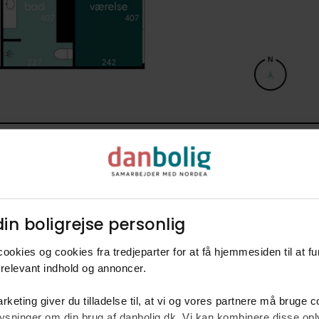
in boligrejse personlig​
ookies og cookies fra tredjeparter for at få hjemmesiden til at f
relevant indhold og annoncer.​
rm
rketing giver du tilladelse til, at vi og vores partnere må bruge 
ke
oplysninger om din brug af danbolig.dk. Vi kan kombinere disse o