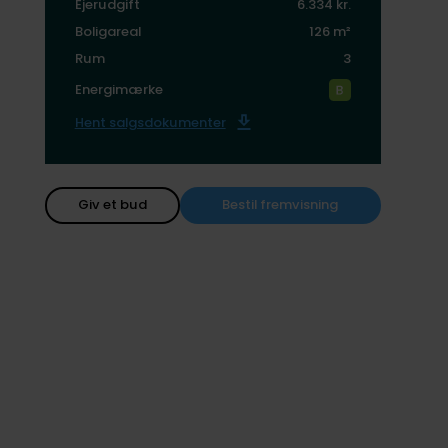
Ejerudgift
6.334 kr.
Boligareal
126 m²
Rum
3
Energimærke
Hent salgsdokumenter
Giv et bud
Bestil fremvisning