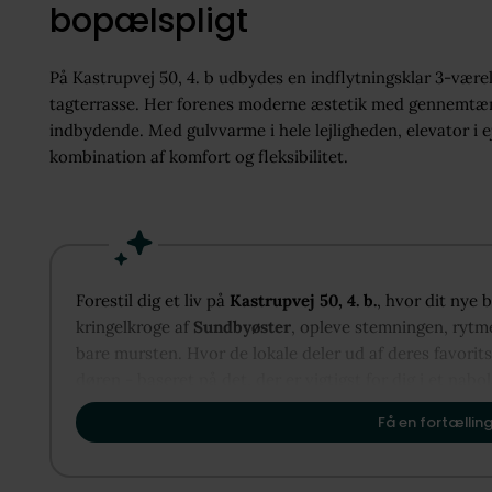
bopælspligt
På Kastrupvej 50, 4. b udbydes en indflytningsklar 3-være
tagterrasse. Her forenes moderne æstetik med gennemtænkt 
indbydende. Med gulvvarme i hele lejligheden, elevator i
kombination af komfort og fleksibilitet.
Forestil dig et liv på
Kastrupvej 50, 4. b.
, hvor dit nye 
kringelkroge af
Sundbyøster
, opleve stemningen, rytme
bare mursten. Hvor de lokale deler ud af deres favorit
døren - baseret på det, der er vigtigst for dig i et nabo
til at vise dig, hvordan Sundbyøster kan danne rammen 
Få en fortælling