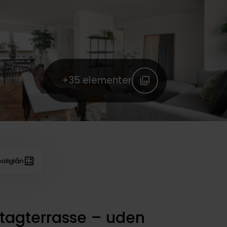
+35
elementer
oliglån
 tagterrasse – uden