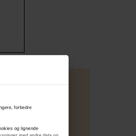
ungere, forbedre
Lejlighed
Salg
cookies og lignende
B
plysninger med andre data og