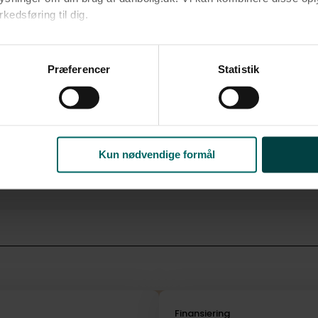
edsføring til dig.​
u samtykke til alle formål. Du kan til enhver tid læse mere om 
at følge linket til vores
cookiepolitik
. Oplysninger om behandli
Præferencer
Statistik
litik
.
Kun nødvendige formål
i
Finansiering