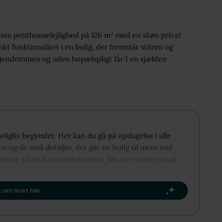
lses penthouselejlighed på 126 m² med en skøn privat
funktionalitet i en bolig, der fremstår stilren og
 ejendommen og uden bopælspligt får I en sjælden
boligliv begynder. Her kan du gå på opdagelse i alle
n og de små detaljer, der gør en bolig til mere end
steder, så du kan mærke stedet, før du træder ind ad
lag. Det er her, din historie begynder – og vi glæder os
om dit næste kapitel.​
 om livet her