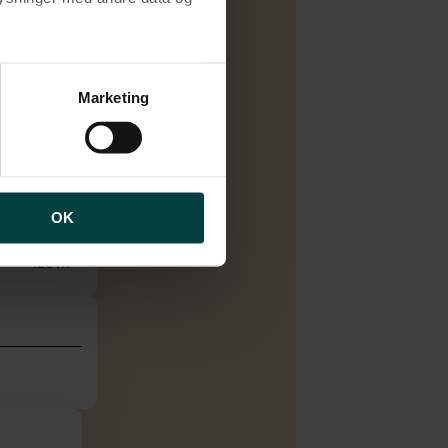
Fjernvarme
1970
brugen af cookies samt
4.
ng af personoplysninger
Marketing
3
1
1
OK
1
126 m²