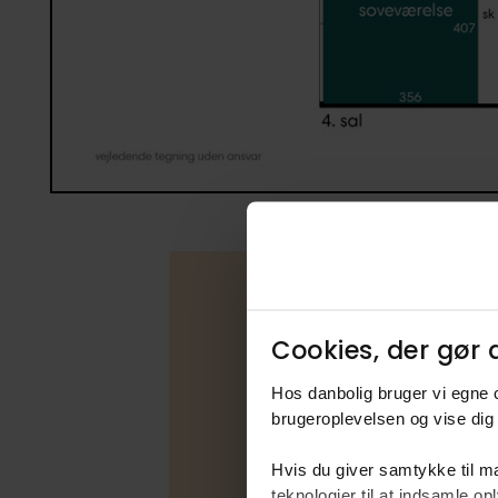
Cookies, der gør d
Boligfakta
Hos danbolig bruger vi egne c
Type
brugeroplevelsen og vise dig 
Udbudsfo
Hvis du giver samtykke til ma
Energimær
teknologier til at indsamle 