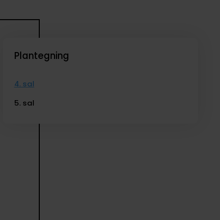
Plantegning
4. sal
5. sal