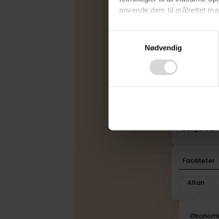
Varmekilde
anvende dem til målrettet mark
Byggeår
Ved at klikke på ”OK” giver d
Consent
Etage
tilbagekalde dit samtykke ved 
Nødvendig
Selection
finder du i vores
privatlivspo
Rum
Bad
Toilet
Plan
Boligareal
Faciliteter
Altan
Økonom