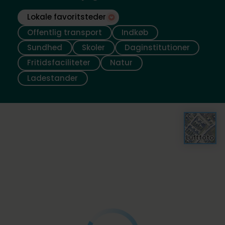
Lokale favoritsteder
Offentlig transport
Indkøb
Sundhed
Skoler
Daginstitutioner
Fritidsfaciliteter
Natur
Ladestander
Luftfoto