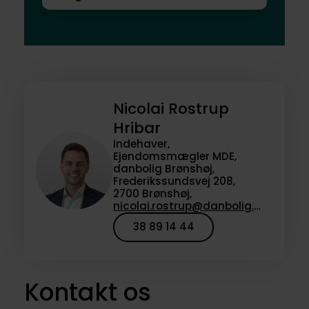
Nicolai Rostrup
Hribar
Indehaver,
Ejendomsmægler MDE,
danbolig Brønshøj,
Frederikssundsvej 208,
2700 Brønshøj,
nicolai.rostrup@danbolig.dk
38 89 14 44
Kontakt os