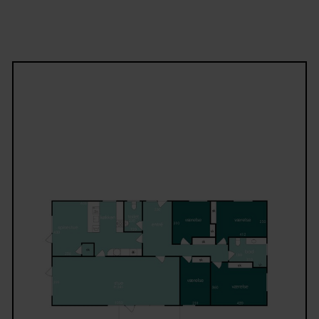
fremstår pænt og funktionelt, og dertil kommer et
praktisk gæstetoilet. Inde som ude er der tænkt på
komforten, blandt andet med genvexanlæg, der sikr
et sundt indeklima. Haven bliver en naturlig
forlængelse af boligen med sin vestvendte placerin
hvor eftermiddags- og aftensolen kan nydes på de
store terrasse. Her er der rig mulighed for både
afslapning, leg og hyggelige stunder i det fri.
EJENDOM:
Ejendommen er et klassisk 70’er 1-planshus opført i
1972 med gule murstensfacader og tag i betonteglst
Boligen udgør 160 m² og er beliggende på en 666 
stor grund. Der er tilhørende dobbelt garage samt 
stort orangeri, som forlænger udesæsonen.
Ejendommen er løbende opdateret med blandt and