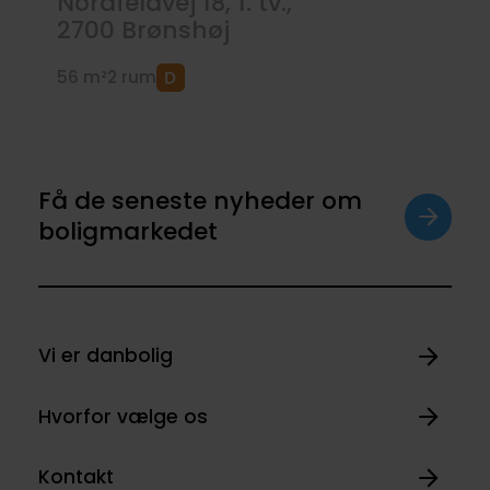
Nordfeldvej 18, 1. tv.,
2700
Brønshøj
56 m²
2 rum
Få de seneste nyheder om
boligmarkedet
Vi er danbolig
Hvorfor vælge os
Kontakt