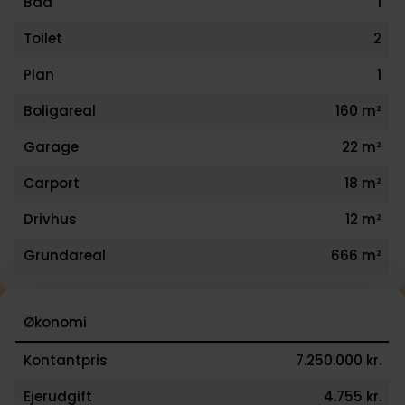
Bad
1
derved en gennemgribende kulturforandring, hvor a
lærere nu arbejder i teams, der socialt og fagligt
Toilet
2
understøtter og videreudvikler den enkelte elevs
Plan
1
færdigheder inden for læsning, matematik, It og
Boligareal
160 m²
motivation i forhold til dét at lære og gå i skole. Få 
skolebeskrivelse udleveret af mægler eller downloa
Garage
22 m²
under ''Få salgsopstilling m.m.''
Carport
18 m²
Drivhus
12 m²
Grundareal
666 m²
Økonomi
Kontantpris
7.250.000 kr.
Ejerudgift
4.755 kr.