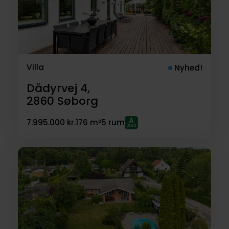
Villa
Nyhed!
Dådyrvej 4,
2860
Søborg
7.995.000 kr.
176 m²
5 rum