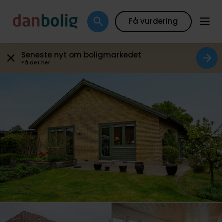
Galleri
Plantegning
Boligfakta
Kort
Beregn
Få vurdering
Seneste nyt om boligmarkedet
Få det her