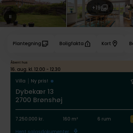
+19
Plantegning
Boligfakta
Kort
B
Åbent hus
16. aug. kl. 12.00 - 12.30
Villa
Ny pris!
Dybekær 13
2700 Brønshøj
7.250.000 kr.
160 m²
6 rum
Hent salgsdokumenter