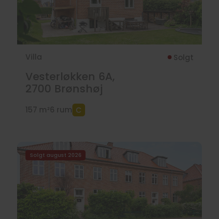
Villa
Solgt
Vesterløkken 6A,
2700
Brønshøj
157 m²
6 rum
Solgt august 2026