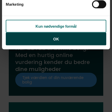
af personoplysninger finder du i vores
privatlivspolitik
.
Marketing
Nysgerrig på dit liv her?​
Kun nødvendige formål
OK
Har du råd til denne bolig?
Med en hurtig online
vurdering kender du bedre
dine muligheder
Tjek værdien af din nuværende
bolig