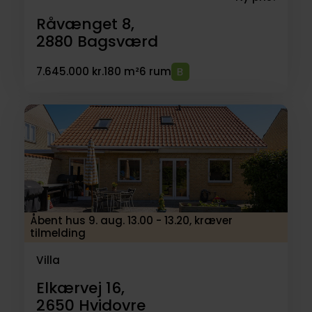
Råvænget 8,
2880
Bagsværd
7.645.000 kr.
180 m²
6 rum
Åbent hus 9. aug. 13.00 - 13.20, kræver
tilmelding
Villa
Elkærvej 16,
2650
Hvidovre