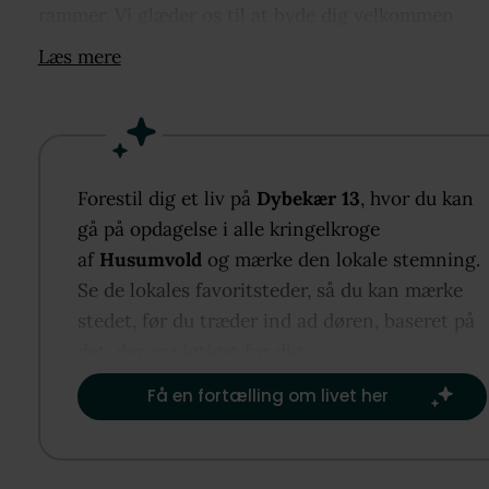
rammer. Vi glæder os til at byde dig velkommen
indenfor.
Læs mere
INDRETNING:
Allerede fra den rummelige entré fornemmer du
boligens gode planløsning og behagelige atmosfær
med flotte parketgulve, der løber gennem hjemmet.
Forestil dig et liv på
Dybekær 13
, hvor du kan
Den store stue danner et naturligt samlingspunkt
gå på opdagelse i alle kringelkroge
et skønt lysindfald og flere udgange til haven, som
af
Husumvold
og mærke den lokale stemning.
inviterer naturen helt indenfor og skaber en gliden
Se de lokales favoritsteder, så du kan mærke
overgang mellem inde og ude. Det store spisekøkke
stedet, før du træder ind ad døren, baseret på
ideelt til både hverdag og gæster, hvor der er god p
det, der er vigtigst for dig.​
til madlavning og samvær, og hvorfra du også har
Få en fortælling om livet her
direkte adgang til haven. Boligen rummer fire gode
soveværelser, alle med indbyggede skabe, hvilket gi
masser af opbevaringsplads. Badeværelset fra 2010