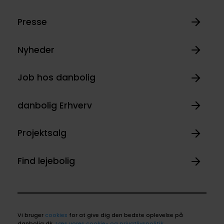
Presse
Nyheder
Job hos danbolig
danbolig Erhverv
Projektsalg
Find lejebolig
Vi bruger
cookies
for at give dig den bedste oplevelse på
danbolig.dk.
Læs vores cookie- og privatlivspolitik
.