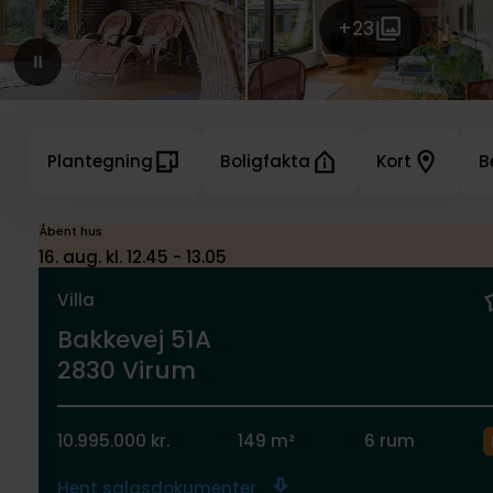
+23
Plantegning
Boligfakta
Kort
B
Åbent hus
16. aug. kl. 12.45 - 13.05
Villa
Bakkevej 51A
2830 Virum
10.995.000 kr.
149 m²
6 rum
Hent salgsdokumenter