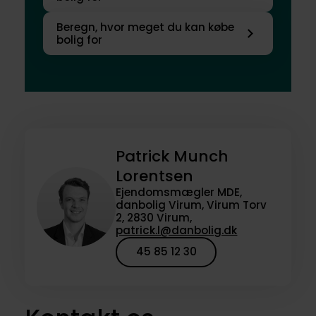
Beregn, hvor meget du kan købe
bolig for
Patrick Munch
Lorentsen
Ejendomsmægler MDE,
danbolig Virum, Virum Torv
2, 2830 Virum,
patrick.l@danbolig.dk
45 85 12 30