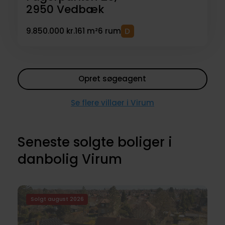
2950
Vedbæk
9.850.000 kr.
161 m²
6 rum
Opret søgeagent
Se flere villaer i Virum
Seneste solgte boliger i
danbolig Virum
Solgt august 2026