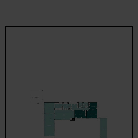
badeværelser, hvilket giver en optimal indretning ti
børnefamilien.
Udvendigt fremstår ejendommen yderst velholdt, o
større og mere bekostelige forbedringer er allerede
udført, herunder udskiftning af det tidligere eternit
Det giver tryghed og mulighed for at fokusere på d
indvendige løsninger og sætte sit eget præg.
Den rummelige have er yderst ugenert, så man kan
nyde de lange sommerdage uden indkig fra naboer.
grunden er der desuden et stort skur til opbevaring
haveskur samt en carport.
Beliggenheden er i en klasse for sig – i den “gode” 
af Bakkevej, hvor I bor roligt, højt og naturskønt m