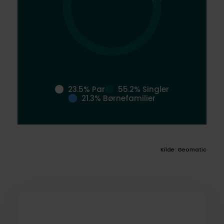
23.5% Par
55.2% Singler
21.3% Børnefamilier
Kilde: Geomatic