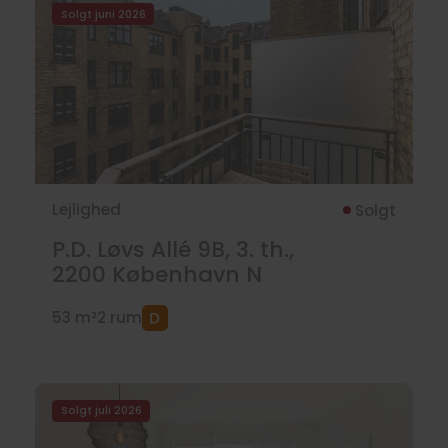
Solgt juni 2026
Lejlighed
Solgt
P.D. Løvs Allé 9B, 3. th.,
2200
København N
53 m²
2 rum
Solgt juli 2026