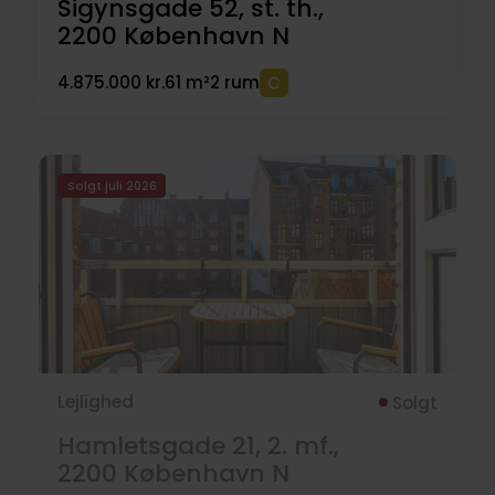
Sigynsgade 52, st. th.,
2200
København N
4.875.000 kr.
61 m²
2 rum
Solgt juli 2026
Lejlighed
Solgt
Hamletsgade 21, 2. mf.,
2200
København N