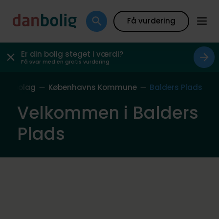
Få vurdering
Er din bolig steget i værdi?
Få svar med en gratis vurdering
s Nabolag
Københavns Kommune
Balders Plads
Velkommen i Balders
Plads