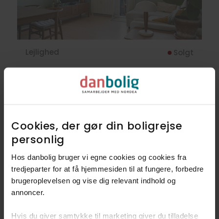
Lejlighed
Solgt
Hamletsgade 15, 4. th.,
2200
København N
56 m²
2 rum
Cookies, der gør din boligrejse
personlig​
Hos danbolig bruger vi egne cookies og cookies fra
33
Lejligheder
tredjeparter for at få hjemmesiden til at fungere, forbedre
brugeroplevelsen og vise dig relevant indhold og
Se alle 33 boliger
annoncer.​
Hvis du giver samtykke til marketing giver du tilladelse