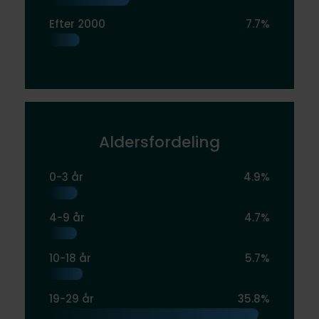
Efter 2000
7.7%
Aldersfordeling
0-3 år
4.9%
4-9 år
4.7%
10-18 år
5.7%
19-29 år
35.8%