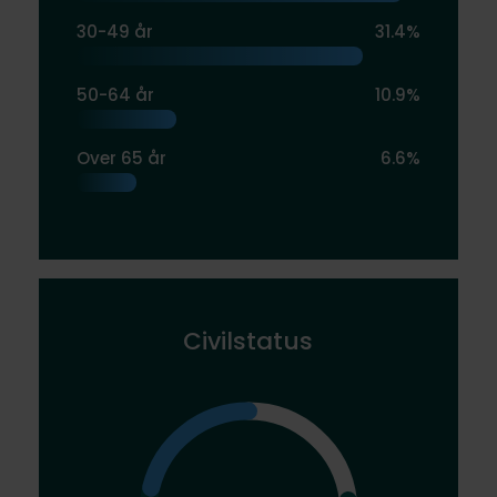
30-49 år
31.4%
50-64 år
10.9%
Over 65 år
6.6%
Civilstatus