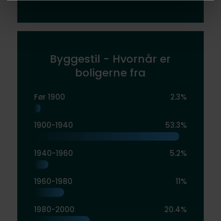
Byggestil - Hvornår er
boligerne fra
Før 1900
2.3%
1900-1940
53.3%
1940-1960
5.2%
1960-1980
11%
1980-2000
20.4%