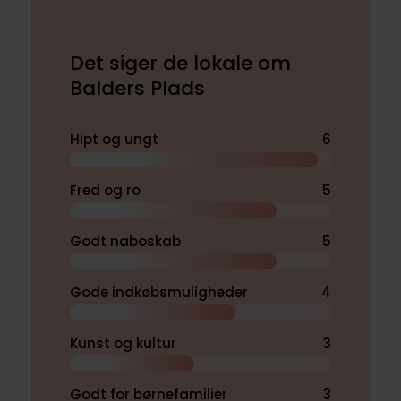
Det siger de lokale om
Balders Plads
Hipt og ungt
6
Fred og ro
5
Godt naboskab
5
Gode indkøbsmuligheder
4
Kunst og kultur
3
Godt for børnefamilier
3