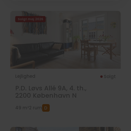
Solgt maj 2026
Lejlighed
Solgt
P.D. Løvs Allé 9A, 4. th.,
2200
København N
49 m²
2 rum