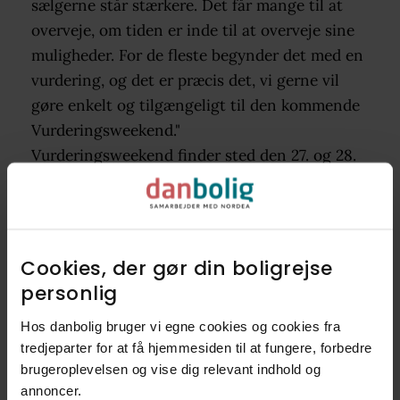
sælgerne står stærkere. Det får mange til at
overveje, om tiden er inde til at overveje sine
muligheder. For de fleste begynder det med en
vurdering, og det er præcis det, vi gerne vil
gøre enkelt og tilgængeligt til den kommende
Vurderingsweekend."
Vurderingsweekend finder sted den 27. og 28.
september. Du kan allerede nu booke tid til en
gratis, grundig og uforpligtende vurdering af
din boligs værdi via danboligs hjemmeside på
www.danbolig.dk/vurderingsweekend
.
Cookies, der gør din boligrejse
personlig​
Tilmeld dig nu
Hos danbolig bruger vi egne cookies og cookies fra
tredjeparter for at få hjemmesiden til at fungere, forbedre
brugeroplevelsen og vise dig relevant indhold og
annoncer.​