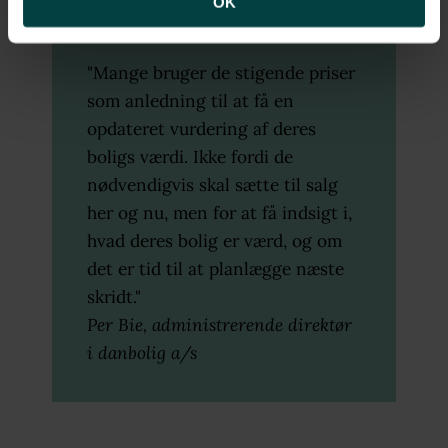
OK
"Mange bruger de stigende priser
som anledning til at få en
opdateret vurdering af deres
boligs værdi. Ikke fordi de
nødvendigvis skal sætte til salg
her og nu, men for at få indsigt i,
hvad deres bolig er værd, og om
det er tid til at planlægge næste
skridt."
Per Bie, administrerende direktør
i danbolig a/s