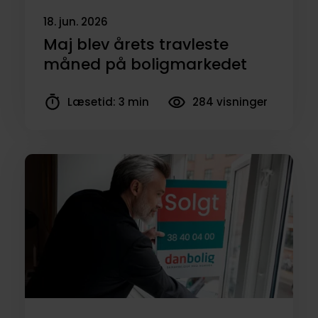
ikke andet end lidt tid at deltage i
18. jun. 2026
Vurderingsweekenden. Selve vurderingen
Maj blev årets travleste
tager typisk mellem 30 og 60 minutter og er
måned på boligmarkedet
fuldstændig gratis og uden forpligtelser.
Læsetid: 3 min
284 visninger
Skal jeg komme hen til jeres butik for at få
vurderingen?
Nej, vi kommer hjem til dig den 27. eller 28.
september og vurderer din bolig – og bare
rolig, du behøver hverken rydde op eller have
kaffe på kanden. Når du tilmelder dig, vælger
du en dato, og kort tid efter ringer eller skriver
vi for at aftale et tidspunkt, der passer dig.
Hvad består en salgsvurdering af?