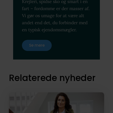
Krejleri, spidse sko og smart i en
fart – fordomme er der masser af.
Vi gør os umage for at være alt
andet end det, du forbinder med
en typisk ejendomsmægler.
Se mere
Relaterede nyheder