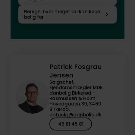
Beregn, hvor meget du kan købe
bolig for
Patrick Fosgrau
Jensen
Salgschef,
Ejendomsmægler MDE,
danbolig Birkerød -
Rasmussen & Holm,
Hovedgaden 39, 3460
Birkerød,
patrick.j@danbolig.dk
45 81 45 81