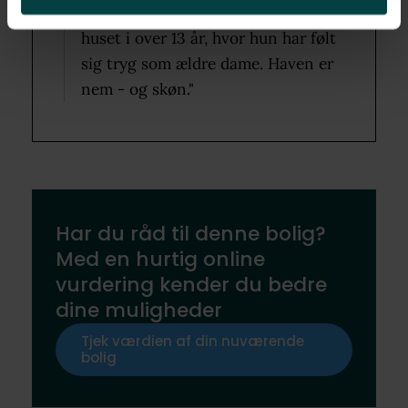
plads. Vores mor har boet alene i
huset i over 13 år, hvor hun har følt
sig tryg som ældre dame. Haven er
nem - og skøn."
Har du råd til denne bolig?
Med en hurtig online
vurdering kender du bedre
dine muligheder
Tjek værdien af din nuværende
bolig