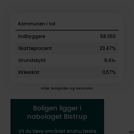
Kommunen i tal
Indbyggere
58.350
Skatteprocent
23,47%
Grundskyld
9,4‰
Kirkeskat
0,57%
Kilde: Boligsiden og Geomatic
Boligen ligger i
nabolaget Bistrup
Vil du lære området endnu bedre
Ki