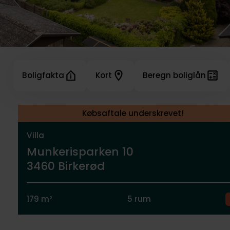
Boligfakta
Kort
Beregn boliglån
Købsaftale underskrevet!
Villa
Munkerisparken 10
3460 Birkerød
179 m²
5 rum