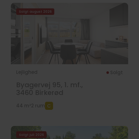
Solgt august 2026
Lejlighed
Solgt
Byagervej 95, 1. mf.,
3460
Birkerød
44 m²
2 rum
Solgt juli 2026