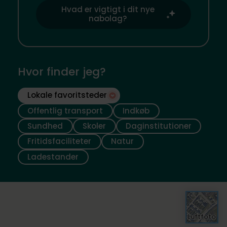
Hvad er vigtigt i dit nye
nabolag?
Hvor finder jeg?
Lokale favoritsteder
Offentlig transport
Indkøb
Sundhed
Skoler
Daginstitutioner
Fritidsfaciliteter
Natur
Ladestander
Luftfoto