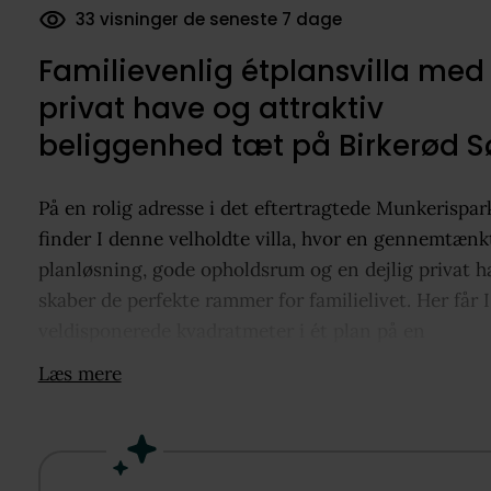
181 dokumenter downloadet
Familievenlig étplansvilla med
privat have og attraktiv
beliggenhed tæt på Birkerød S
På en rolig adresse i det eftertragtede Munkerispa
finder I denne velholdte villa, hvor en gennemtænk
planløsning, gode opholdsrum og en dejlig privat h
skaber de perfekte rammer for familielivet. Her får I
veldisponerede kvadratmeter i ét plan på en
overskuelig grund på 801 m², kombineret med en
Læs mere
beliggenhed, der gør hverdagen både nem og bekv
Allerede ved ankomsten mærker man den rolige
atmosfære, som kendetegner området. Huset frems