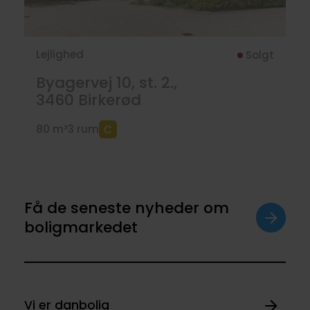
Lejlighed
Solgt
Byagervej 10, st. 2.,
3460
Birkerød
80 m²
3 rum
Få de seneste nyheder om
boligmarkedet
Vi er danbolig