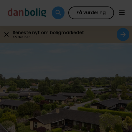
Galleri
Boligfakta
Kort
Beregn boliglån
Sæl
Få vurdering
Seneste nyt om boligmarkedet
Få det her