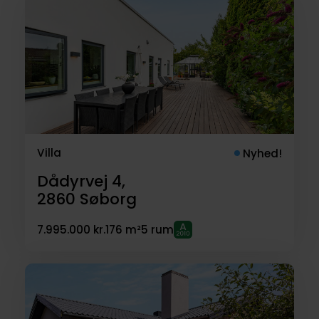
Villa
Nyhed!
Dådyrvej 4,
2860
Søborg
7.995.000 kr.
176 m²
5 rum