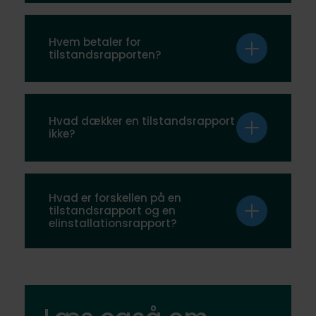
Nej, den er ikke lovpligtig, men den er en
forudsætning for, at sælger kan fraskrive sig sit
Hvem betaler for
10-årige ansvar.
tilstandsrapporten?
Det er normalt sælger, der bestiller og betaler
for tilstandsrapporten som en del af en
Hvad dækker en tilstandsrapport
bolighandel.
ikke?
Den dækker bl.a. ikke el- og VVS-installationer,
hårde hvidevarer, eller forhold uden for selve
Hvad er forskellen på en
bygningen.
tilstandsrapport og en
elinstallationsrapport?
Tilstandsrapporten vurderer bygningens
generelle tilstand, mens
elinstallationsrapporten fokuserer specifikt på