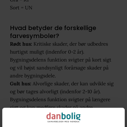
Sort = UN
Hvad betyder de forskellige
farvesymboler?
Rødt hus:
Kritiske skader, der bør udbedres
hurtigst muligt (indenfor 0-2 år).
Bygningsdelens funktion svigter på kort sigt
og vil højst sandsynligt forårsage skader på
andre bygningsdele.
Gult hus:
Alvorlige skader, der kan udvikle sig
og bør tages alvorligt (indenfor 2-10 år).
Bygningsdelens funktion svigter på længere
sigt og kan medføre skader på andre
bygningsdele.
Gråt hus:
Mindre alvorlige skader, der kan