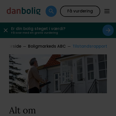
Få vurdering
Er din bolig steget i værdi?
Få svar med en gratis vurdering
Forside
Boligmarkeds ABC
Tilstandsrapport
Alt om