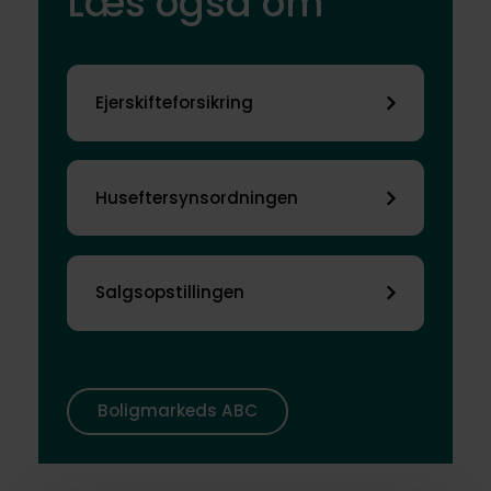
Læs også om
elinstallationerne.
Ejerskifteforsikring
Huseftersynsordningen
Salgsopstillingen
Boligmarkeds ABC