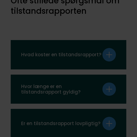
Ofte stillede spørgsmål om
tilstandsrapporten
Hvad koster en tilstandsrapport?
Prisen afhænger af boligens størrelse og alder,
men ligger typisk mellem 4.000 og 10.000 kr.
Hvor længe er en
tilstandsrapport gyldig?
En tilstandsrapport er gyldig i 6 måneder fra
udarbejdelsesdatoen. Den skal fornyes, hvis
Er en tilstandsrapport lovpligtig?
boligen ikke er solgt.